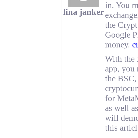
in. You m
lina janker
exchange,
the Crypt
Google Pl
money.
c
With the
app, you
the BSC, 
cryptocu
for MetaM
as well a
will demo
this artic