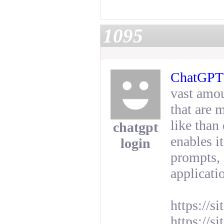
1095
ChatGPT 
vast amou
that are 
like than 
chatgpt
enables i
login
prompts, 
applicati
https://s
https://s