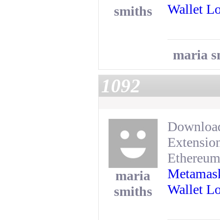
Wallet L
smiths
maria s
1092
Download
Extension
Ethereum 
Metamask
maria
Wallet L
smiths