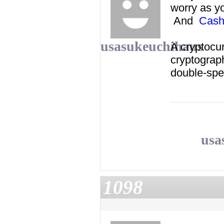
worry as yo
And
Cash
usasukeuchihaus
A cryptocur
cryptograph
double-sp
usa
1098