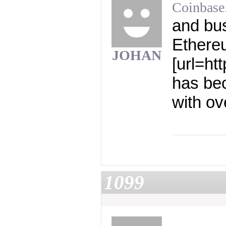
​Coinbas
and bus
Ethereu
JOHAN
[url=ht
has bec
with ov
1099