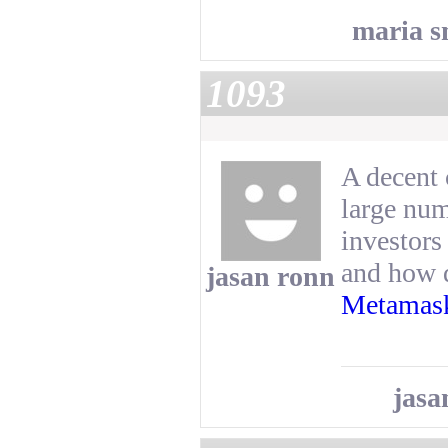
maria s
1093
A decent 
large num
investors
and how 
jasan ronn
Metamask
jasa