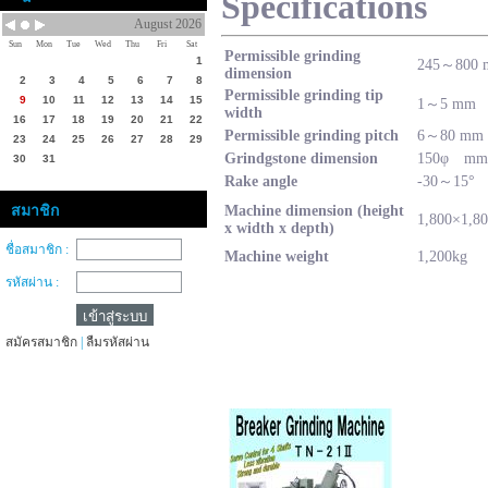
Specifications
August 2026
Sun
Mon
Tue
Wed
Thu
Fri
Sat
Permissible grinding
1
245～800
dimension
2
3
4
5
6
7
8
Permissible grinding tip
9
10
11
12
13
14
15
1～5 mm
width
16
17
18
19
20
21
22
Permissible grinding pitch
6～80 mm
23
24
25
26
27
28
29
Grindgstone dimension
150φ mm
30
31
Rake angle
-30～15°
สมาชิก
Machine dimension (height
1,800×1,8
x width x depth)
ชื่อสมาชิก :
Machine weight
1,200kg
รหัสผ่าน :
สมัครสมาชิก
|
ลืมรหัสผ่าน