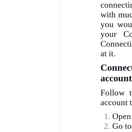
connecti
with muc
you woul
your Co
Connecti
at it.
Connect
accoun
Follow 
account t
Open 
Go to