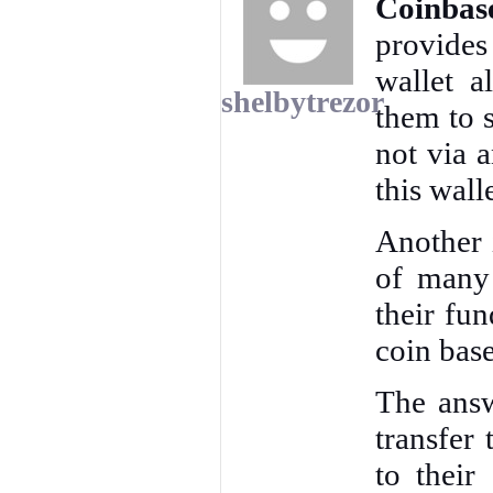
Coinbas
provides
wallet a
shelbytrezor
them to s
not via 
this wall
Another 
of many 
their fu
coin base
The answ
transfer
to their