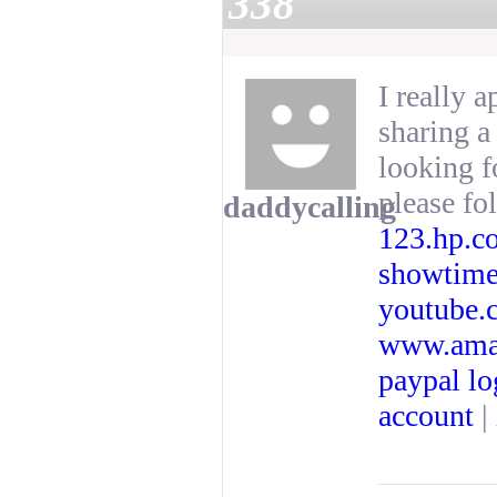
338
I really a
sharing a
looking f
please fo
daddycalling
123.hp.c
showtime
youtube.
www.ama
paypal l
account
|