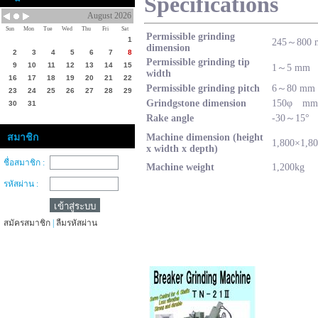
Specifications
August 2026
Sun
Mon
Tue
Wed
Thu
Fri
Sat
Permissible grinding
1
245～800
dimension
2
3
4
5
6
7
8
Permissible grinding tip
9
10
11
12
13
14
15
1～5 mm
width
16
17
18
19
20
21
22
Permissible grinding pitch
6～80 mm
23
24
25
26
27
28
29
Grindgstone dimension
150φ mm
30
31
Rake angle
-30～15°
สมาชิก
Machine dimension (height
1,800×1,8
x width x depth)
ชื่อสมาชิก :
Machine weight
1,200kg
รหัสผ่าน :
สมัครสมาชิก
|
ลืมรหัสผ่าน