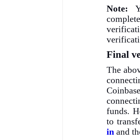
Note:
Y
complet
verific
verificat
Final v
The abov
connect
Coinbase
connecti
funds. H
to trans
in
and th