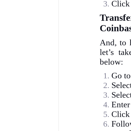
Click
Transf
Coinbas
And, to 
let’s ta
below:
Go to
Selec
Selec
Enter
Click
Follo