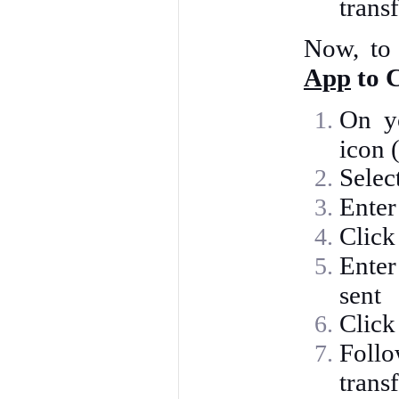
trans
Now, t
App
to 
On y
icon 
Selec
Enter
Click
Enter
sent
Click
Follo
trans