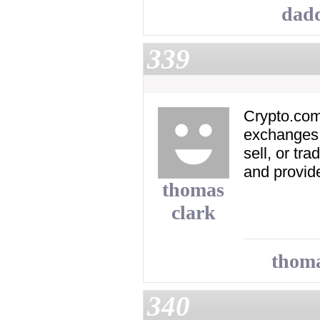
dadd
339
Crypto.com
exchanges 
sell, or tr
and provide
thomas
clark
thoma
340