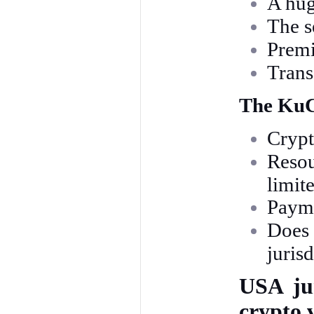
A hug
The s
Premi
Trans
The KuC
Crypt
Reso
limit
Payme
Does
jurisd
USA ju
crypto 