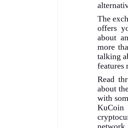
alternati
The excha
offers y
about an
more tha
talking 
features 
Read thr
about the
with som
KuCoin 
cryptocu
network.