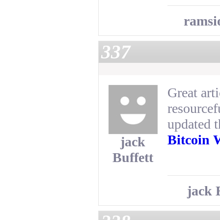
ramsi
337
Great art
resourcef
updated th
Bitcoin 
jack
Buffett
jack 