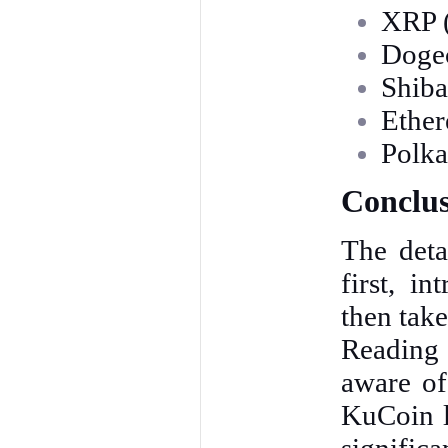
XRP 
Doge
Shiba
Ethe
Polk
Conclu
The deta
first, i
then take
Reading 
aware of
KuCoin l