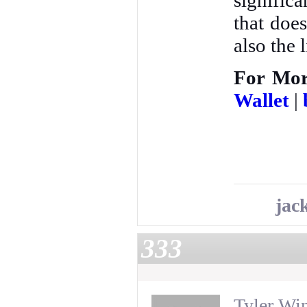
significa
that doe
also the 
For Mo
Wallet
|
jac
333
Tyler Wi