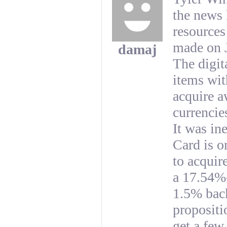
the news 
resources
made on J
damaj
The digit
items wit
acquire a
currenci
It was in
Card is o
to acquir
a 17.54%
1.5% back
propositi
get a few