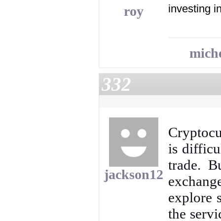
investing i
roy
miche
332
Cryptocu
is diffic
trade. 
jackson12
exchange
explore 
the servi