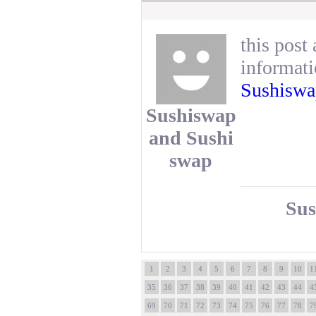
this post
informatio
Sushiswa
Sushiswap
and Sushi
swap
Sus
1
2
3
4
5
6
7
8
9
10
1
35
36
37
38
39
40
41
42
43
44
4
69
70
71
72
73
74
75
76
77
78
7