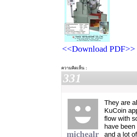
<<Download PDF>>
ความคิดเห็น :
331
They are al
‌KuCoin‌ a
flow with s
have been 
michealr
and a lot 