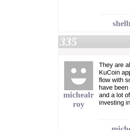
shel
335
They are al
‌KuCoin‌ a
flow with s
have been 
michealr
and a lot 
investing i
roy
miche