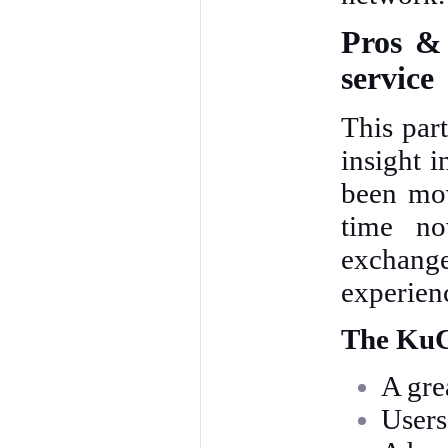
Pros &
service
This par
insight i
been mov
time no
exchang
experien
The KuCo
A gre
Users