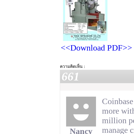
<<Download PDF>>
ความคิดเห็น :
661
​Coinbase
more with
million p
manage c
Nancy