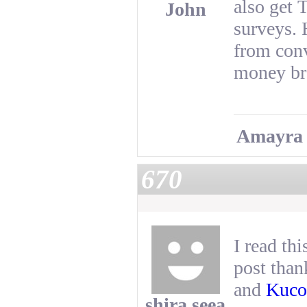
also get 
John
surveys.
from con
money bro
Amayra
670
I read th
post than
and
Kuco
shira seea