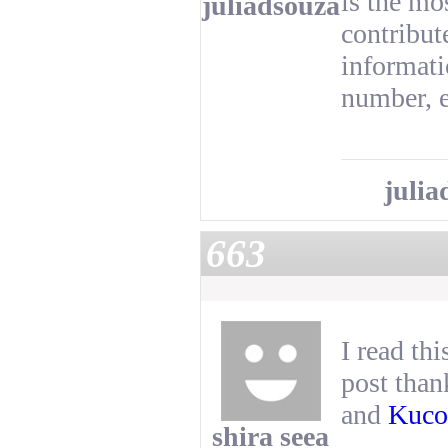
is the mo
juliadsouza
contribut
informati
number, 
julia
663
I read th
post than
and
Kuco
shira seea