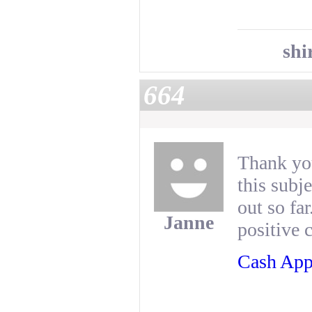
shi
664
Thank you
this subj
out so fa
Janne
positive 
Cash App