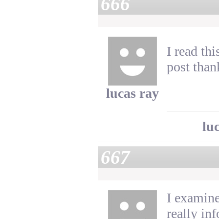
666
I read th
post than
lucas ray
lu
667
I examine
really in