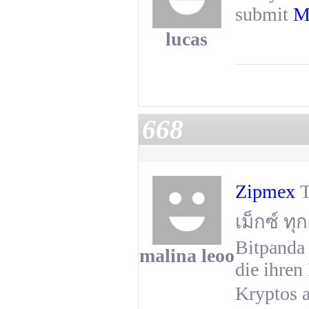
submit
M
lucas
668
Zipmex
T
เม็กซ์ ท
Bitpanda 
malina leoo
die ihren
Kryptos a