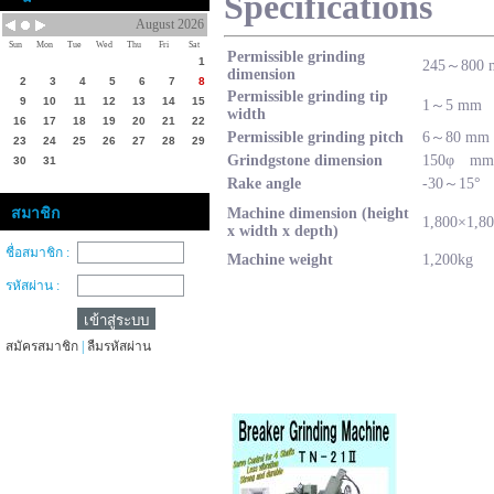
Specifications
August 2026
Sun
Mon
Tue
Wed
Thu
Fri
Sat
Permissible grinding
1
245～800
dimension
2
3
4
5
6
7
8
Permissible grinding tip
9
10
11
12
13
14
15
1～5 mm
width
16
17
18
19
20
21
22
Permissible grinding pitch
6～80 mm
23
24
25
26
27
28
29
Grindgstone dimension
150φ mm
30
31
Rake angle
-30～15°
สมาชิก
Machine dimension (height
1,800×1,8
x width x depth)
ชื่อสมาชิก :
Machine weight
1,200kg
รหัสผ่าน :
สมัครสมาชิก
|
ลืมรหัสผ่าน