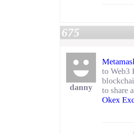
675
Metamask
to Web3 B
blockchai
danny
to share 
Okex Ex