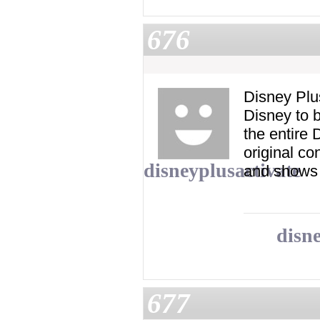
676
Disney Plu
Disney to b
the entire 
original con
disneyplusactivate
and shows 
disn
677