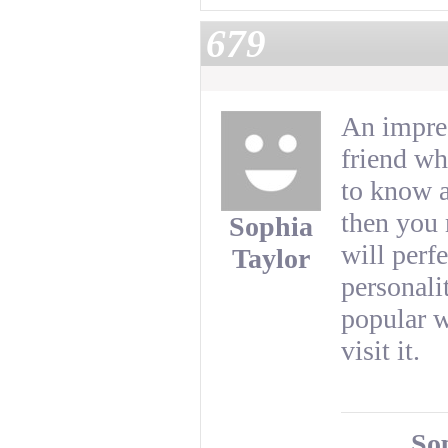
679
An impres
friend wh
to know a
then you 
Sophia
will perf
Taylor
personali
popular w
visit it.
So