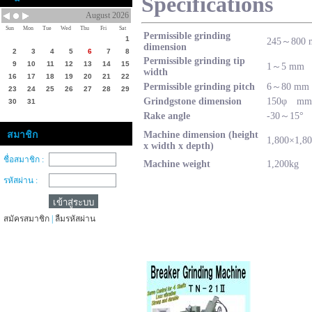
Specifications
August 2026
Sun
Mon
Tue
Wed
Thu
Fri
Sat
Permissible grinding
1
245～800
dimension
2
3
4
5
6
7
8
Permissible grinding tip
9
10
11
12
13
14
15
1～5 mm
width
16
17
18
19
20
21
22
Permissible grinding pitch
6～80 mm
23
24
25
26
27
28
29
Grindgstone dimension
150φ mm
30
31
Rake angle
-30～15°
สมาชิก
Machine dimension (height
1,800×1,8
x width x depth)
ชื่อสมาชิก :
Machine weight
1,200kg
รหัสผ่าน :
สมัครสมาชิก
|
ลืมรหัสผ่าน