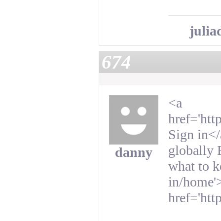
julia
674
<a
href='ht
Sign in</
globally 
danny
what to k
in/home'
href='ht