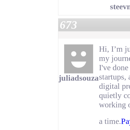
steev
673
Hi, I’m j
my journe
I've done
startups,
juliadsouza
digital p
quietly c
working 
a time.
Pa