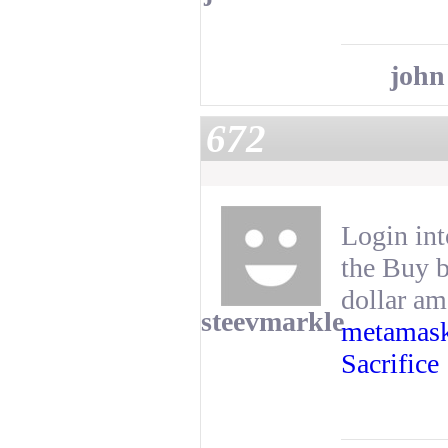
john
672
Login in
the Buy b
dollar am
steevmarkle
metamask
Sacrifice