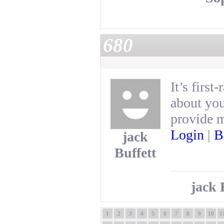
680
It’s first
about you
provide 
Login
|
B
jack
Buffett
jack 
1
2
3
4
5
6
7
8
9
10
1