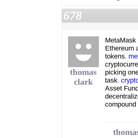
678
MetaMask is
Ethereum a
tokens.
me
cryptocurr
thomas
picking one
task.
crypt
clark
Asset Fund
decentraliz
compound y
thomas