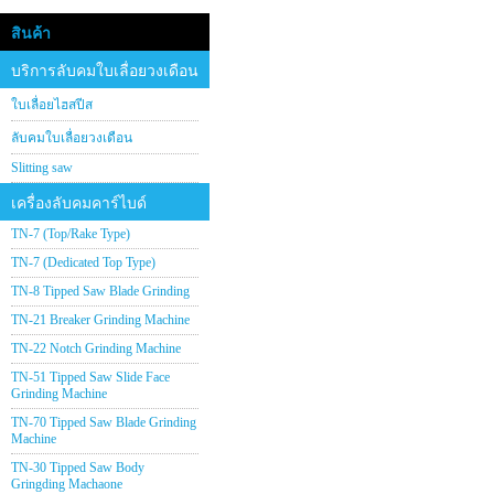
สินค้า
บริการลับคมใบเลื่อยวงเดือน
ใบเลื่อยไฮสปีส
ลับคมใบเลื่อยวงเดือน
Slitting saw
เครื่องลับคมคาร์ไบด์
TN-7 (Top/Rake Type)
TN-7 (Dedicated Top Type)
TN-8 Tipped Saw Blade Grinding
TN-21 Breaker Grinding Machine
TN-22 Notch Grinding Machine
TN-51 Tipped Saw Slide Face
Grinding Machine
TN-70 Tipped Saw Blade Grinding
Machine
TN-30 Tipped Saw Body
Gringding Machaone