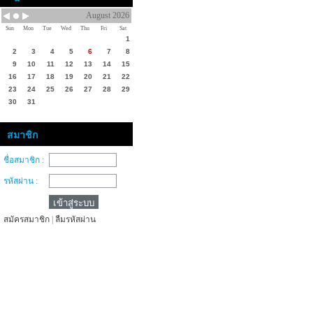
August 2026
Sun
Mon
Tue
Wed
Thu
Fri
Sat
1
2
3
4
5
6
7
8
9
10
11
12
13
14
15
16
17
18
19
20
21
22
23
24
25
26
27
28
29
30
31
สมาชิก
ชื่อสมาชิก :
รหัสผ่าน :
สมัครสมาชิก
|
ลืมรหัสผ่าน