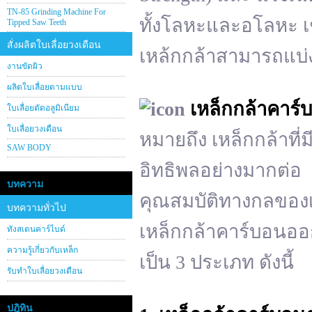
TN-85 Grinding Machine For
ทั้งโลหะและอโลหะ เช
Tipped Saw Teeth
สั่งผลิตใบเลื่อยวงเดือน
เหล้กกล้าสามารถแบ่งอ
งานขัดผิว
ผลิตใบเลื่อยตามแบบ
เหล็กกล้าคาร์บ
ใบเลื่อยตัดอลูมิเนียม
ใบเลื่อยวงเดือน
หมายถึง เหล็กกล้าที่
SAW BODY
อิทธิพลอย่างมากต่อ
บทความ
คุณสมบัติทางกลของเหล
บทความทั่วไป
เหล็กกล้าคาร์บอนอ
ทังสเตนคาร์ไบด์
ความรู้เกี่ยวกับเหล็ก
เป็น 3 ประเภท ดังนี้
รับทำใบเลื่อยวงเดือน
ปฎิทิน