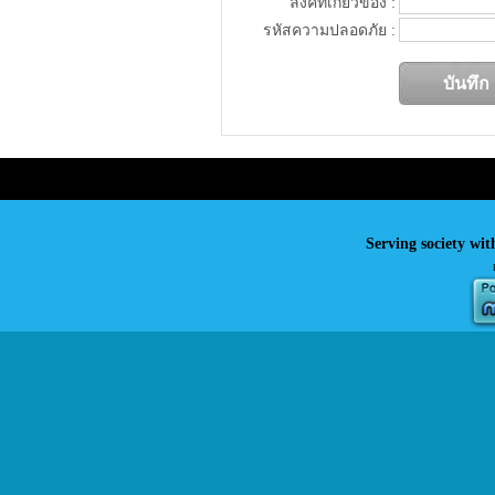
ลิงค์ที่เกี่ยวข้อง :
รหัสความปลอดภัย :
Serving society wit