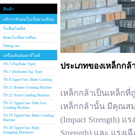
สินค้า
บริการลับคมใบเลื่อยวงเดือน
ใบเลื่อยไฮสปีส
ลับคมใบเลื่อยวงเดือน
Slitting saw
เครื่องลับคมคาร์ไบด์
ประเภทของเหล็กกล้
TN-7 (Top/Rake Type)
TN-7 (Dedicated Top Type)
TN-8 Tipped Saw Blade Grinding
TN-21 Breaker Grinding Machine
เหล็กกล้าเป็นเหล็กที
TN-22 Notch Grinding Machine
TN-51 Tipped Saw Slide Face
เหล็กกล้านั้น มีคุณ
Grinding Machine
TN-70 Tipped Saw Blade Grinding
(Impact Strength) แรง
Machine
TN-30 Tipped Saw Body
Strength) และ แรงเฉื
Gringding Machaone