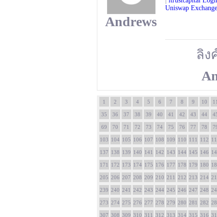
|
itrustcapital Logi
Uniswap Exchang
Andrews
ลิงค
An
1
2
3
4
5
6
7
8
9
10
1
35
36
37
38
39
40
41
42
43
44
4
69
70
71
72
73
74
75
76
77
78
7
103
104
105
106
107
108
109
110
111
112
11
137
138
139
140
141
142
143
144
145
146
14
171
172
173
174
175
176
177
178
179
180
18
205
206
207
208
209
210
211
212
213
214
21
239
240
241
242
243
244
245
246
247
248
24
273
274
275
276
277
278
279
280
281
282
28
307
308
309
310
311
312
313
314
315
316
31