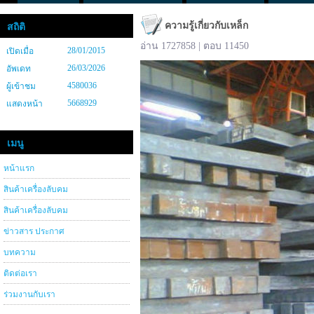
ความรู้เกี่ยวกับเหล็ก
สถิติ
อ่าน 1727858 | ตอบ 11450
28/01/2015
เปิดเมื่อ
26/03/2026
อัพเดท
4580036
ผู้เข้าชม
5668929
แสดงหน้า
เมนู
หน้าแรก
สินค้าเครื่องลับคม
สินค้าเครื่องลับคม
ข่าวสาร ประกาศ
บทความ
ติดต่อเรา
ร่วมงานกับเรา