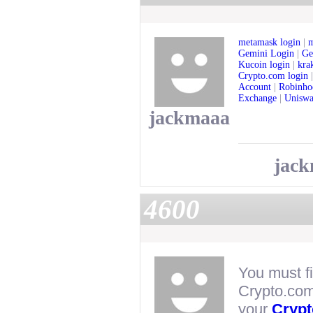
metamask login
|
m
Gemini Login
|
Ge
Kucoin login
|
kra
Crypto.com login
Account
|
Robinho
Exchange
|
Uniswa
jackmaaa
jac
4600
You must f
Crypto.com 
your
Cryp