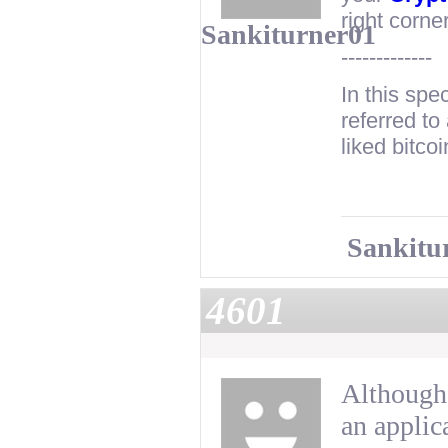
right corne
Sankiturner01
-------------
In this spe
referred to
liked bitco
Sankitu
4601
Althoug
an applic