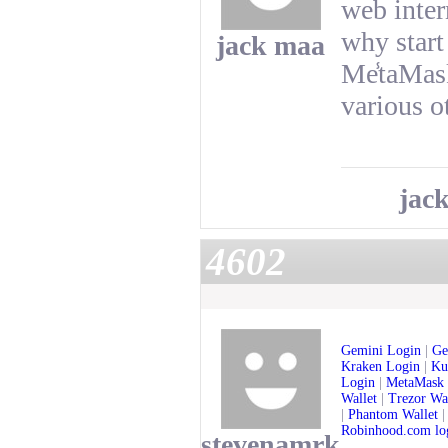
web intern
why start
jack maa
Me̾taMas
various o
jac
4602
Gemini Login
|
Ge
Kraken Login
|
Ku
Login
|
MetaMask 
Wallet
|
Trezor Wal
|
Phantom Wallet
|
Robinhood.com lo
stevenamrk