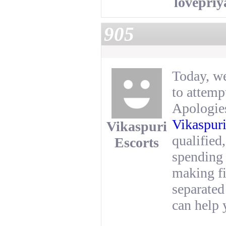
lovepriy
905
Today, we
to attemp
Apologies
Vikaspuri
Vikaspuri
qualified
Escorts
spending 
making fi
separated
can help 