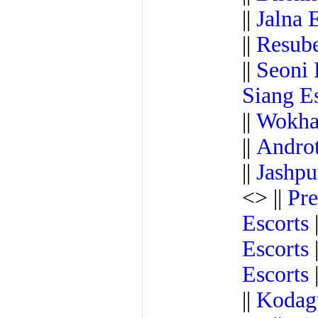
||
Jalna 
||
Resube
||
Seoni 
Siang E
||
Wokha
||
Androt
||
Jashpu
<> ||
Pre
Escorts
Escorts
Escorts
||
Kodag