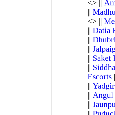
<> ||
Am
||
Madhu
<> ||
Me
||
Datia 
||
Dhubri
||
Jalpai
||
Saket 
||
Siddha
Escorts
||
Yadgir
||
Angul
||
Jaunpu
||
Puduch