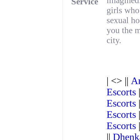
imagined.
Service
girls who
sexual ho
you the m
city.
| <> ||
A
Escorts
Escorts
Escorts
Escorts
||
Dhenk