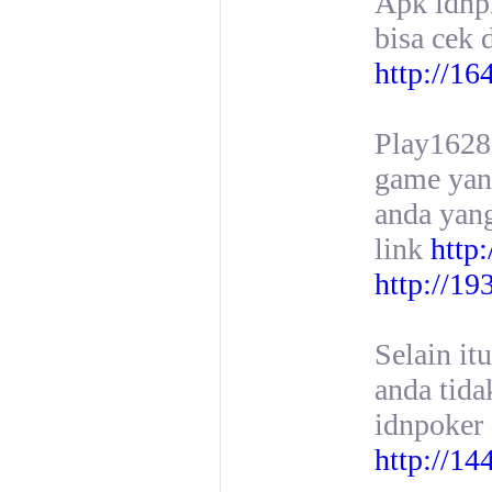
Apk idnp
bisa cek 
http://16
Play1628
game yang
anda yang
link
http
http://19
Selain it
anda tid
idnpoker 
http://14