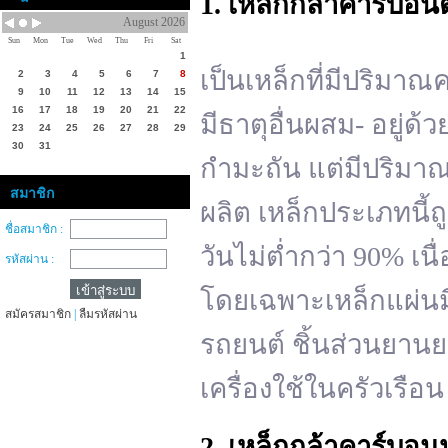
1. เหล็กกล้าคาร์บอน
August 2026
Sun
Mon
Tue
Wed
Thu
Fri
Sat
1
เป็นเหล็กที่มีปริมา
2
3
4
5
6
7
8
9
10
11
12
13
14
15
16
17
18
19
20
21
22
มีธาตุอื่นผสม- อยู่ด
23
24
25
26
27
28
29
30
31
กำมะถัน แต่มีปริมา
สมาชิก
ผลิต เหล็กประเภทนี
ชื่อสมาชิก :
วันไม่ต่ำกว่า 90% เน
รหัสผ่าน :
โดยเฉพาะเหล็กแผ่นมี
สมัครสมาชิก
|
ลืมรหัสผ่าน
รถยนต์ ชิ้นส่วนยานย
เครื่องใช้ในครัวเรื
2. เหล็กกล้าคาร์บอ