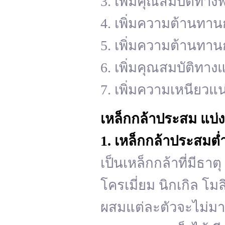
3. เพิ่มคุณสมบัติทางฟิ
4. เพิ่มความต้านทา
5. เพิ่มความต้านทา
6. เพิ่มคุณสมบัติทางแ
7. เพิ่มความเหนียว
เหล็กกล้าประสม แบ่งอ
1. เหล็กกล้าประสมต่ำ
เป็นเหล็กกล้าที่มีธา
โครเมี่ยม นิกเกิล โม
ผสมแต่ละตัวจะไม่ม