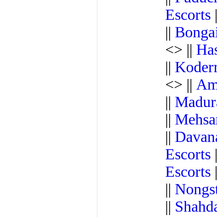
Escorts
||
Bonga
<> ||
Ha
||
Koder
<> ||
Am
||
Madur
||
Mehsa
||
Davan
Escorts
Escorts
||
Nongst
||
Shahda