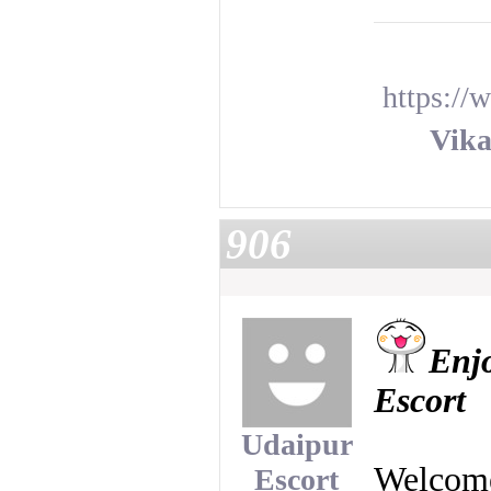
https://
Vika
906
Enjo
Escort
Udaipur
Welcom
Escort