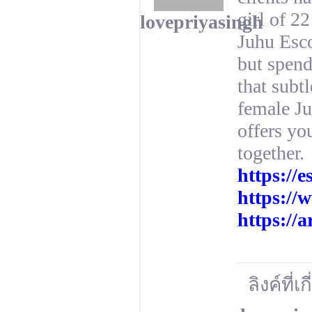
girl of 2
lovepriyasingh
Juhu Esco
but spend
that subt
female Ju
offers yo
together.
https://
https://
https://a
ลิงค์ที่เ