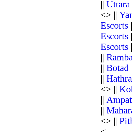
||
Uttara
<> ||
Ya
Escorts
Escorts
Escorts
||
Ramba
||
Botad 
||
Hathra
<> ||
Ko
||
Ampat
||
Mahara
<> ||
Pit
<