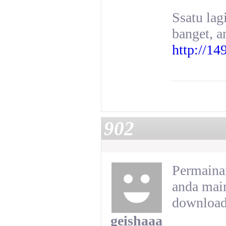
Ssatu lag
banget, a
http://14
902
Permainan
anda mai
download
geishaaa