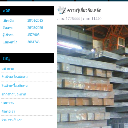
ความรู้เกี่ยวกับเหล็ก
สถิติ
อ่าน 1726444 | ตอบ 11440
28/01/2015
เปิดเมื่อ
26/03/2026
อัพเดท
4573905
ผู้เข้าชม
5661743
แสดงหน้า
เมนู
หน้าแรก
สินค้าเครื่องลับคม
สินค้าเครื่องลับคม
ข่าวสาร ประกาศ
บทความ
ติดต่อเรา
ร่วมงานกับเรา