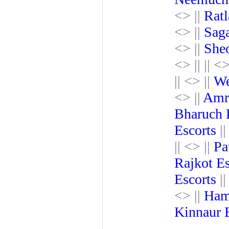
<> ||
Rat
<> ||
Saga
<> ||
She
<> || || <>
|| <> ||
We
<> ||
Amre
Bharuch 
Escorts
|
|| <> ||
Pa
Rajkot E
Escorts
|
<> ||
Ham
Kinnaur 