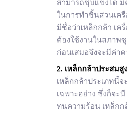
สามารถชุบแข็งได้ ม
ในการทำชิ้นส่วนเครื่
มีชื่อว่าเหล็กกล้า เคร
ต้องใช้งานในสภาพช
ก่อนเสมอจึงจะมีค่าค
2. เหล็กกล้าประสมสูง 
เหล็กกล้าประเภทนี้จ
เฉพาะอย่าง ซึ่งก็จะ
ทนความร้อน เหล็กกล