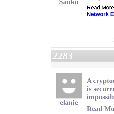
Sankii
Read More
Network E
2283
A cryptoc
is secur
impossib
elanie
Read Mo