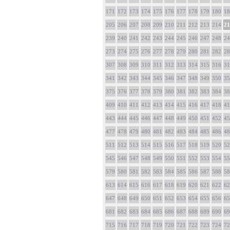
171
172
173
174
175
176
177
178
179
180
18
205
206
207
208
209
210
211
212
213
214
21
239
240
241
242
243
244
245
246
247
248
24
273
274
275
276
277
278
279
280
281
282
28
307
308
309
310
311
312
313
314
315
316
31
341
342
343
344
345
346
347
348
349
350
35
375
376
377
378
379
380
381
382
383
384
38
409
410
411
412
413
414
415
416
417
418
41
443
444
445
446
447
448
449
450
451
452
45
477
478
479
480
481
482
483
484
485
486
48
511
512
513
514
515
516
517
518
519
520
52
545
546
547
548
549
550
551
552
553
554
55
579
580
581
582
583
584
585
586
587
588
58
613
614
615
616
617
618
619
620
621
622
62
647
648
649
650
651
652
653
654
655
656
65
681
682
683
684
685
686
687
688
689
690
69
715
716
717
718
719
720
721
722
723
724
72