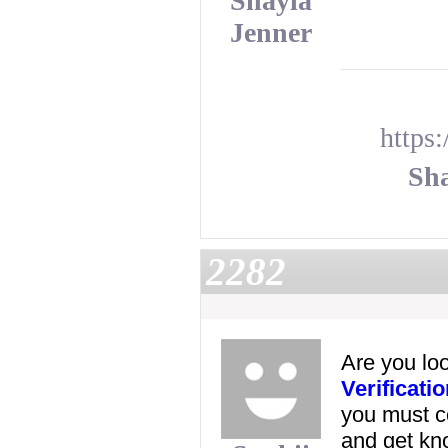
Shayla
Jenner
https
Sha
2282
Are you lo
Verificati
you must co
and get kno