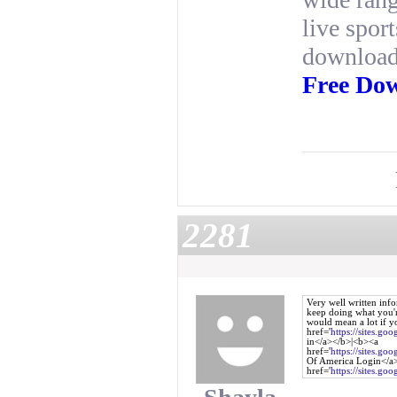
live spor
download
Free Do
2281
Very well written info
keep doing what you'r
would mean a lot if 
href='
https://sites.g
in</a></b>|<b><a
href='
https://sites.g
Of America Login</a
href='
https://sites.go