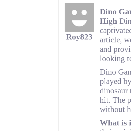
Dino Gam
High
Din
captivated
Roy823
article, 
and provi
looking t
Dino Game
played by
dinosaur 
hit. The p
without h
What is i