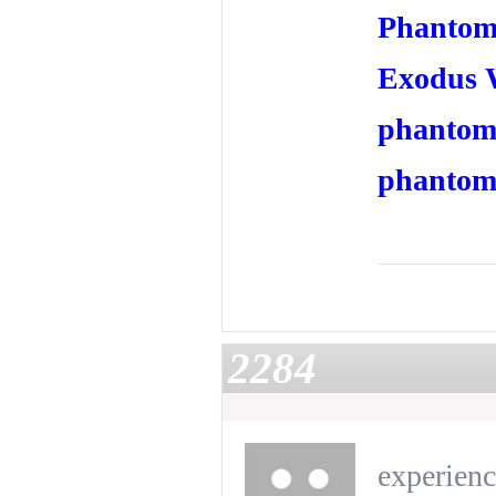
Phantom
Exodus 
phantom 
phantom 
2284
experienc