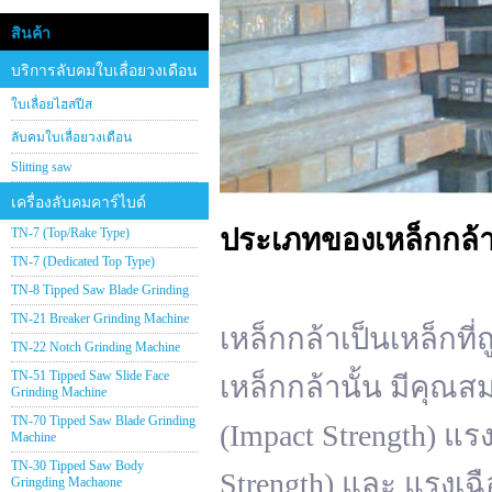
สินค้า
บริการลับคมใบเลื่อยวงเดือน
ใบเลื่อยไฮสปีส
ลับคมใบเลื่อยวงเดือน
Slitting saw
เครื่องลับคมคาร์ไบด์
ประเภทของเหล็กกล้
TN-7 (Top/Rake Type)
TN-7 (Dedicated Top Type)
TN-8 Tipped Saw Blade Grinding
TN-21 Breaker Grinding Machine
เหล็กกล้าเป็นเหล็กที
TN-22 Notch Grinding Machine
TN-51 Tipped Saw Slide Face
เหล็กกล้านั้น มีคุณ
Grinding Machine
TN-70 Tipped Saw Blade Grinding
(Impact Strength) แรง
Machine
TN-30 Tipped Saw Body
Strength) และ แรงเฉื
Gringding Machaone