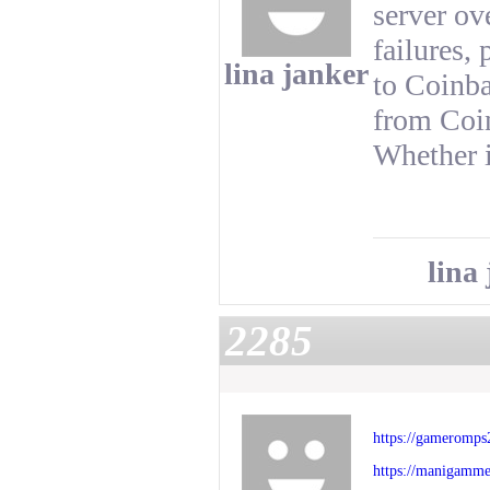
server ov
failures,
lina janker
to Coinba
from Coin
Whether i
lina
2285
https://gameromps
https://manigamme