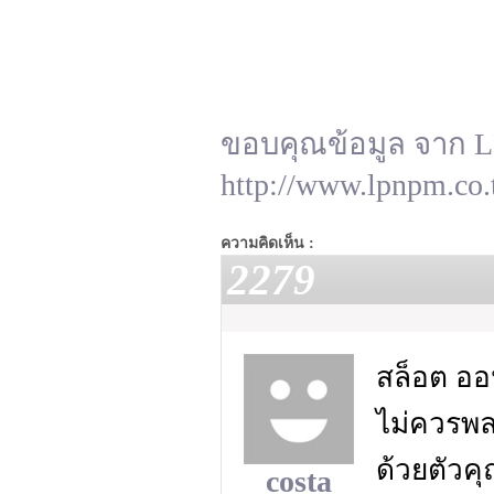
ขอบคุณข้อมูล จาก L
http://www.lpnpm.co.
ความคิดเห็น :
2279
สล็อต ออน
ไม่ควรพ
ด้วยตัวคุ
costa