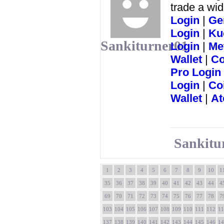
trade a wid
Login
|
Ge
Login
|
Ku
Sankiturner01
Login
|
Me
Wallet
|
Co
Pro Login
Login
|
Co
Wallet
|
At
Sankitu
1
2
3
4
5
6
7
8
9
10
1
35
36
37
38
39
40
41
42
43
44
4
69
70
71
72
73
74
75
76
77
78
7
103
104
105
106
107
108
109
110
111
112
11
137
138
139
140
141
142
143
144
145
146
14