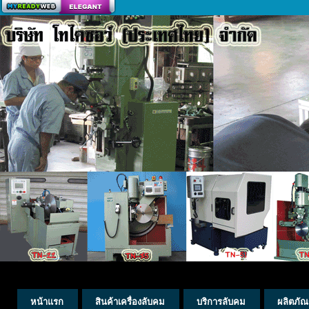
สร้างเว็บ
หน้าแรก
สินค้าเครื่องลับคม
บริการลับคม
ผลิตภัณ