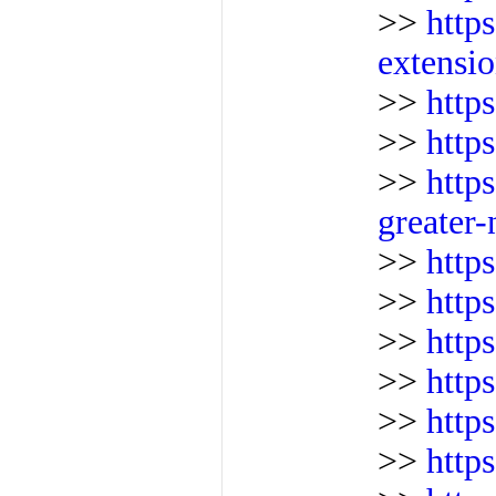
>>
http
extensi
>>
http
>>
http
>>
http
greater-
>>
http
>>
https
>>
https
>>
https
>>
https
>>
https