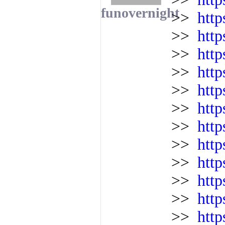
funovernight
>>
http
>>
http
>>
http
>>
http
>>
http
>>
http
>>
http
>>
http
>>
http
>>
http
>>
http
>>
http