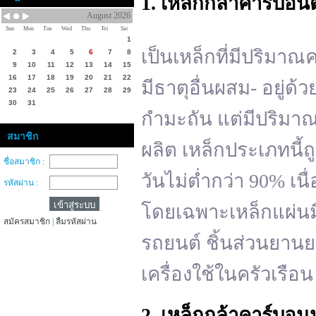
1. เหล็กกล้าคาร์บอน
August 2026
Sun
Mon
Tue
Wed
Thu
Fri
Sat
1
เป็นเหล็กที่มีปริมา
2
3
4
5
6
7
8
9
10
11
12
13
14
15
16
17
18
19
20
21
22
มีธาตุอื่นผสม- อยู่ด
23
24
25
26
27
28
29
30
31
กำมะถัน แต่มีปริมา
สมาชิก
ผลิต เหล็กประเภทนี
ชื่อสมาชิก :
วันไม่ต่ำกว่า 90% เน
รหัสผ่าน :
โดยเฉพาะเหล็กแผ่นมี
สมัครสมาชิก
|
ลืมรหัสผ่าน
รถยนต์ ชิ้นส่วนยานย
เครื่องใช้ในครัวเรื
2. เหล็กกล้าคาร์บอ