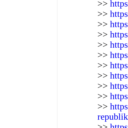
>>
https
>>
https
>>
https
>>
https
>>
https
>>
https
>>
https
>>
https
>>
https
>>
http
>>
https
republik
>>
https