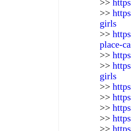
>>
https
>>
https
girls
>>
http
place-ca
>>
https
>>
https
girls
>>
http
>>
https
>>
https
>>
https
>>
http