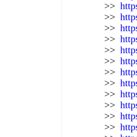
>>
http
>>
http
>>
http
>>
http
>>
http
>>
http
>>
http
>>
http
>>
http
>>
http
>>
http
>>
http