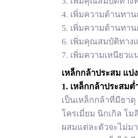
3. เพิ่มคุณสมบัติทางฟิ
4. เพิ่มความต้านทา
5. เพิ่มความต้านทา
6. เพิ่มคุณสมบัติทางแ
7. เพิ่มความเหนียว
เหล็กกล้าประสม แบ่งอ
1. เหล็กกล้าประสมต่ำ
เป็นเหล็กกล้าที่มีธา
โครเมี่ยม นิกเกิล โม
ผสมแต่ละตัวจะไม่ม