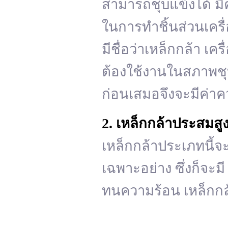
สามารถชุบแข็งได้ ม
ในการทำชิ้นส่วนเครื่
มีชื่อว่าเหล็กกล้า เคร
ต้องใช้งานในสภาพช
ก่อนเสมอจึงจะมีค่าค
2. เหล็กกล้าประสมสูง 
เหล็กกล้าประเภทนี้จ
เฉพาะอย่าง ซึ่งก็จะ
ทนความร้อน เหล็กกล