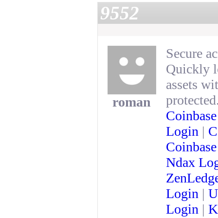
9552
Secure ac
Quickly l
assets wi
protected
roman
Coinbase
Login
|
C
Coinbase
Ndax Lo
ZenLedge
Login
|
U
Login
|
K