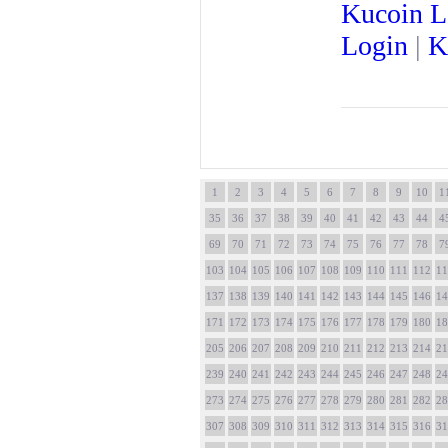
Kucoin L
Login
|
K
1
2
3
4
5
6
7
8
9
10
1
35
36
37
38
39
40
41
42
43
44
4
69
70
71
72
73
74
75
76
77
78
7
103
104
105
106
107
108
109
110
111
112
11
137
138
139
140
141
142
143
144
145
146
14
171
172
173
174
175
176
177
178
179
180
18
205
206
207
208
209
210
211
212
213
214
21
239
240
241
242
243
244
245
246
247
248
24
273
274
275
276
277
278
279
280
281
282
28
307
308
309
310
311
312
313
314
315
316
31