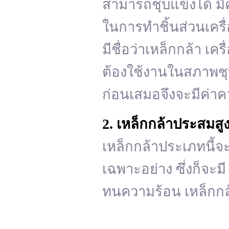
สามารถชุบแข็งได้ ม
ในการทำชิ้นส่วนเครื่
มีชื่อว่าเหล็กกล้า เคร
ต้องใช้งานในสภาพช
ก่อนเสมอจึงจะมีค่าค
2. เหล็กกล้าประสมสูง 
เหล็กกล้าประเภทนี้จ
เฉพาะอย่าง ซึ่งก็จะ
ทนความร้อน เหล็กกล