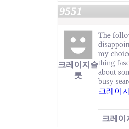
9551
The follo
disappoin
my choice
thing fas
크레이지슬
about som
롯
busy sear
크레이
크레이