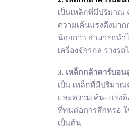
เป็นเหล็กที่มีปริมา
ความเค้นแรงดึงมากก
น้อยกว่า สามารถนำไป
เครื่องจักรกล รางรถไ
3. เหล็กกล้าคาร์บอนส
เป็น เหล็กที่มีปริม
และความเค้น- แรงดึง
ที่ทนต่อการสึกหรอ ใ
เป็นต้น