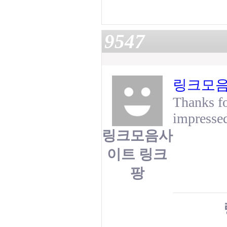
9547
링크모음
Thanks fo
impressed
링크모음사
이트 링크
팡