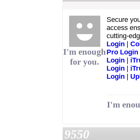
Secure your
access ens
cutting-edg
Login
|
Co
I'm enough
Pro Login
Login
|
iTr
for you.
Login
|
iTr
Login
|
Up
I'm enou
9550