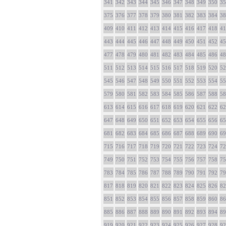
341
342
343
344
345
346
347
348
349
350
35
375
376
377
378
379
380
381
382
383
384
38
409
410
411
412
413
414
415
416
417
418
41
443
444
445
446
447
448
449
450
451
452
45
477
478
479
480
481
482
483
484
485
486
48
511
512
513
514
515
516
517
518
519
520
52
545
546
547
548
549
550
551
552
553
554
55
579
580
581
582
583
584
585
586
587
588
58
613
614
615
616
617
618
619
620
621
622
62
647
648
649
650
651
652
653
654
655
656
65
681
682
683
684
685
686
687
688
689
690
69
715
716
717
718
719
720
721
722
723
724
72
749
750
751
752
753
754
755
756
757
758
75
783
784
785
786
787
788
789
790
791
792
79
817
818
819
820
821
822
823
824
825
826
82
851
852
853
854
855
856
857
858
859
860
86
885
886
887
888
889
890
891
892
893
894
89
919
920
921
922
923
924
925
926
927
928
92