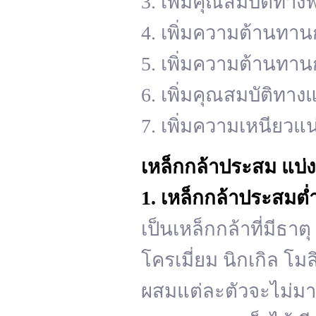
3. เพิ่มคุณสมบัติทางฟิ
4. เพิ่มความต้านทา
5. เพิ่มความต้านทา
6. เพิ่มคุณสมบัติทางแ
7. เพิ่มความเหนียว
เหล็กกล้าประสม แบ่งอ
1. เหล็กกล้าประสมต่ำ
เป็นเหล็กกล้าที่มีธา
โครเมี่ยม นิกเกิล โม
ผสมแต่ละตัวจะไม่ม