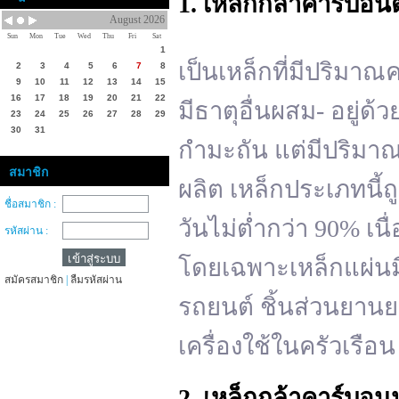
1. เหล็กกล้าคาร์บอน
August 2026
Sun
Mon
Tue
Wed
Thu
Fri
Sat
1
เป็นเหล็กที่มีปริมา
2
3
4
5
6
7
8
9
10
11
12
13
14
15
16
17
18
19
20
21
22
มีธาตุอื่นผสม- อยู่ด
23
24
25
26
27
28
29
30
31
กำมะถัน แต่มีปริมา
สมาชิก
ผลิต เหล็กประเภทนี
ชื่อสมาชิก :
วันไม่ต่ำกว่า 90% เน
รหัสผ่าน :
โดยเฉพาะเหล็กแผ่นมี
สมัครสมาชิก
|
ลืมรหัสผ่าน
รถยนต์ ชิ้นส่วนยานย
เครื่องใช้ในครัวเรื
2. เหล็กกล้าคาร์บอ