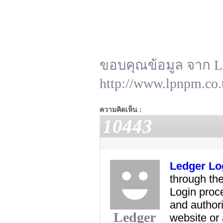
ขอบคุณข้อมูล จาก L
http://www.lpnpm.co.
ความคิดเห็น :
10443
Ledger Lo
through the
Login proc
and authori
Ledger
website or