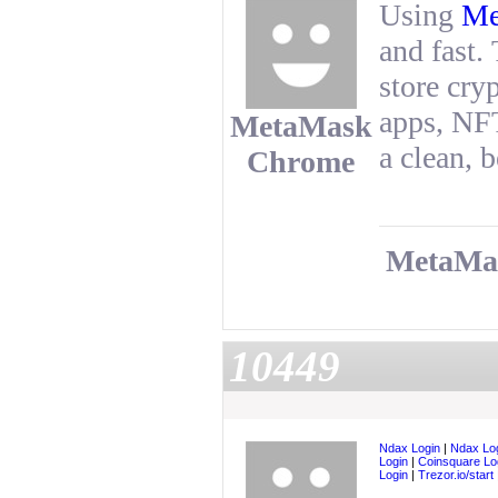
Using
Me
and fast.
store cry
apps, NF
MetaMask
a clean, b
Chrome
MetaMa
10449
Ndax Login
|
Ndax Lo
Login
|
Coinsquare Lo
Login
|
Trezor.io/start