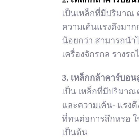
เป็นเหล็กที่มีปริมา
ความเค้นแรงดึงมากก
น้อยกว่า สามารถนำไป
เครื่องจักรกล รางรถไ
3. เหล็กกล้าคาร์บอนส
เป็น เหล็กที่มีปริม
และความเค้น- แรงดึง
ที่ทนต่อการสึกหรอ ใ
เป็นต้น