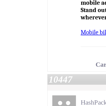
mobile ad
Stand ou
wherever
Mobile bil
Car
10447
HashPack 