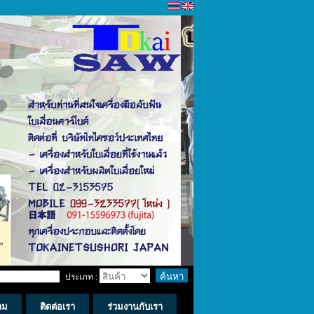
ประเภท :
าม
ติดต่อเรา
ร่วมงานกับเรา