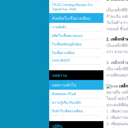
TN-85 Grinding Machine For
Tipped Saw Teeth
เป็นเหล็กที
กำมะถัน แต
สั่งผลิตใบเลื่อยวงเดือน
วันไม่ต่ำกว
งานขัดผิว
รถยนต์ ชิ้น
ผลิตใบเลื่อยตามแบบ
2. เหล็กกล้
ใบเลื่อยตัดอลูมิเนียม
เป็นเหล็กที
กว่า สามารถ
ใบเลื่อยวงเดือน
SAW BODY
3. เหล็กกล้า
เป็น เหล็กท
งานที่ทนต่อ
บทความ
บทความทั่วไป
เหล็
หมายถึง เหล
ทังสเตนคาร์ไบด์
โดยน้ำหนักใน
ความรู้เกี่ยวกับเหล็ก
ประสงค์ที่ต้
รับทำใบเลื่อยวงเดือน
1. เพิ่มความ
2. เพิ่มความ
3. เพิ่มคุณสม
ปฎิทิน