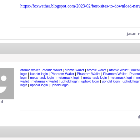
https://foxwather.blogspot.com/2023/02/best-sites-to-download-naru
jasan 
atomic wallet
|
atomic wallet
|
atomic wallet
|
atomic wallet
|
atomic wallet
|
kucoi
login
|
kucoin login
|
Phantom Wallet
|
Phantom Wallet
|
Phantom Wallet
|
Phanto
login
|
metamask login
|
metamask login
|
metamask login
|
metamask login
|
me
wallet
|
metamasknwallet
|
uphold login
|
uphold login
|
uphold login
|
uphold logi
login
|
uphold login
|
uphold login
dd