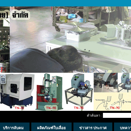
คำค้นหา :
บริการลับคม
ผลิตภัณฑ์ใบเลื่อย
ข่าวสาร ประกาศ
บทคว