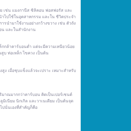
ด้วย เช่น แมงกานีส ซิลิคอน ฟอสฟอรัส และ
ูกนำไปใช้ในอุตสาหกรรม และใน ชีวิตประจำ
มีการนำมาใช้งานอย่างกว้างขวาง เช่น ตัวถัง
เรือน และในสำนักงาน
ล็กกล้าคาร์บอนต่ำ แต่จะมีความเหนียวน้อย
สูบ ท่อเหล็ก ไขควง เป็นต้น
งสูง เมื่อชุบแข็งแล้วจะเปราะ เหมาะสำหรับ
ีปริมาณมากกว่าคาร์บอน คิดเป็นเปอร์เซนต์
ลูมิเนียม นิกเกิล และวาเนเดียม เป็นต้นจุด
ไปนั่นเองที่สำคัญก็คือ