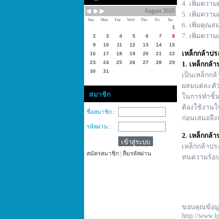
4. เพิ่มควา
August 2026
5. เพิ่มควา
Sun
Mon
Tue
Wed
Thu
Fri
Sat
6. เพิ่มคุณส
1
7. เพิ่มคว
2
3
4
5
6
7
8
9
10
11
12
13
14
15
เหล็กกล้าปร
16
17
18
19
20
21
22
23
24
25
26
27
28
29
1. เหล็กกล้า
30
31
เป็นเหล็กกล้
ผสมแต่ละตั
สมาชิก
ในการทำชิ้นส
ต้องใช้งาน
ชื่อสมาชิก :
ก่อนเสมอจึง
รหัสผ่าน :
2. เหล็กกล้า
เหล็กกล้าปร
สมัครสมาชิก
|
ลืมรหัสผ่าน
ทนความร้อน
ขอบคุณข้อมู
http://www.l