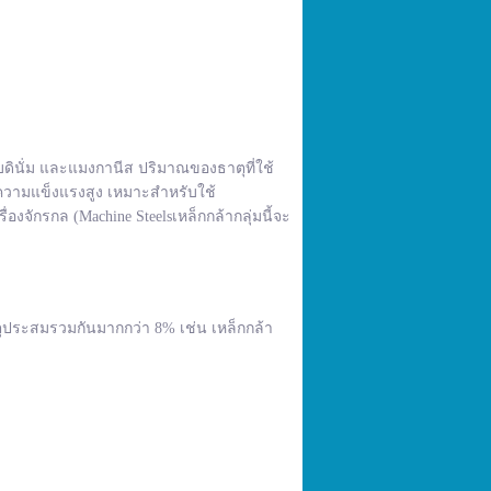
ลิบดินั่ม และแมงกานีส ปริมาณของธาตุที่ใช้
วามแข็งแรงสูง เหมาะสำหรับใช้
ื่องจักรกล (Machine Steelsเหล็กกล้ากลุ่มนี้จะ
าตุประสมรวมกันมากกว่า 8% เช่น เหล็กกล้า