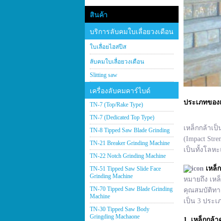
สินค้า
บริการลับคมใบเลื่อยวงเดือน
ใบเลื่อยไฮสปีส
ลับคมใบเลื่อยวงเดือน
Slitting saw
เครื่องลับคมคาร์ไบด์
ประเภทของเ
TN-7 (Top/Rake Type)
TN-7 (Dedicated Top Type)
เหล็กกล้าเป็
TN-8 Tipped Saw Blade Grinding
(Impact Stre
TN-21 Breaker Grinding Machine
เป็นทั้งโลห
TN-22 Notch Grinding Machine
เหล็
TN-51 Tipped Saw Slide Face
Grinding Machine
หมายถึง เหล็
TN-70 Tipped Saw Blade Grinding
คุณสมบัติทา
Machine
เป็น 3 ประเภ
TN-30 Tipped Saw Body
Gringding Machaone
1. เหล็กกล้