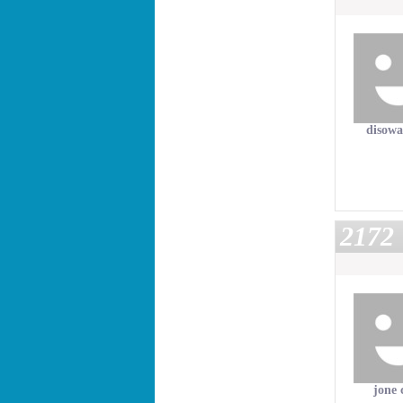
disowa
2172
jone 