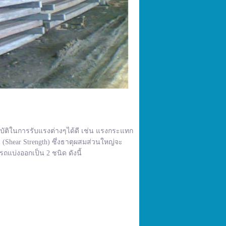
สมบัติในการรับแรงต่างๆได้ดี เช่น แรงกระแทก
น (Shear Strength) ซึ่งธาตุผสมส่วนใหญ่จะ
ถแบ่งออกเป็น 2 ชนิด ดังนี้