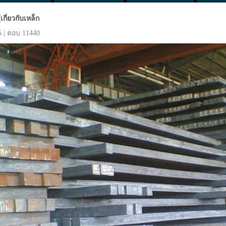
เกี่ยวกับเหล็ก
5 | ตอบ 11440