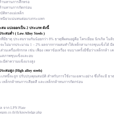
มต้านทานการสึกหรอ
มต้านทานการกัดกร่อน
มบัติทางแม่เหล็ก
ามเหนียวแน่นทนต่อแรงกระแทก
ะสม แบ่งออกเป็น 2 ประเภท ดังนี้
ประสมต่ำ ( Low Alloy Steels )
าที่มีธาตุ ประสมรวมกันน้อยกว่า 8% ธาตุที่ผสมอยู่คือ โครเมี่ยม นิกเกิล โม
วจะไม่มากประมาณ 1 – 2% ผลจากการผสมทำให้เหล็กสามารถชุบแข็งได้ มีค
่วนเครื่องจักรกล เช่น เฟือง เพลาข้อเหวี่ยง จนบางครั้งมีชื่อว่าเหล็กกล้า เคร
ในสภาพชุบแข็งและอบ
จะมีค่าความแข็งแรงสูง
ประสมสูง (High alloy steels)
ะเภทนี้จะถูก ปรับปรุงคุณสมบัติ สำหรับการใช้งานเฉพาะอย่าง ซึ่งก็จะมี ธ
 เหล็กกล้าทนการเสียดสี และเหล็กกล้าทนการกัดกร่อน
ล จาก LPN Plate
pnpm.co.th/th/knowledge.php