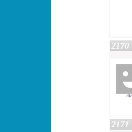
2170
df
2171