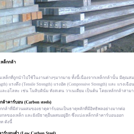
หล็กกล้า
นเหล็กที่ถูกนำไปใช้ในงานต่างๆมากมาย ทั้งนี้เนื่องจากเหล็กกล้านั้น มีคุณ
ngth) แรงดึง (Tensile Strength) แรงอัด (Compressive Strength) และ แรงเฉือ
ะและอโลหะ เช่น โมลิบดินั่ม ทังสเตน วาเนเดียม เป็นต้น โดยเหล้กกล้าสามาร
กกล้าคาร์บอน (Carbon steels)
กกล้าที่มีส่วนผสมของธาตุคาร์บอนเป็นธาตุหลักที่มีอิทธิพลอย่างมากต่อ
งกลของเหล็ก และยังมีธาตุอื่นผสมอยู่อีก ซึ่งแบ่งเหล็กกล้าคาร์บอนออก
ท ดังนี้
าคาร์บอนต่ำ (Low Carbon Steel)