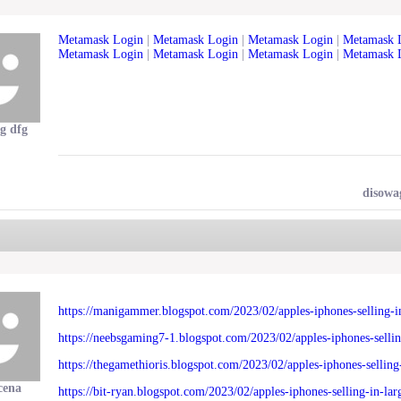
Metamask Login
|
Metamask Login
|
Metamask Login
|
Metamask 
Metamask Login
|
Metamask Login
|
Metamask Login
|
Metamask 
g dfg
disowa
https://manigammer.blogspot.com/2023/02/apples-iphones-selling-
https://neebsgaming7-1.blogspot.com/2023/02/apples-iphones-selli
https://thegamethioris.blogspot.com/2023/02/apples-iphones-sellin
cena
https://bit-ryan.blogspot.com/2023/02/apples-iphones-selling-in-la