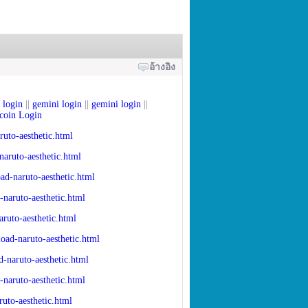
อ้างอิง
 login
||
gemini login
||
gemini login
||
coin Login
ruto-aesthetic.html
naruto-aesthetic.html
oad-naruto-aesthetic.html
-naruto-aesthetic.html
aruto-aesthetic.html
oad-naruto-aesthetic.html
d-naruto-aesthetic.html
-naruto-aesthetic.html
ruto-aesthetic.html