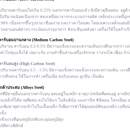
่มีปริมาณคาร์บอนไม่เกิน 0.25% นอกจากคาร์บอนแล้ว ยังมีธาตุอื่นผสม- อยู่
่มีปริมาณน้อยเนื่องจาก หลงเหลือมาจากกระบวนการผลิต เหล็กประเภทนี้ถ
่า 90% เนื่องจากขึ้นรูปง่าย เชื่อมง่าย และราคาไม่แพง โดยเฉพาะเหล็กแผ่น
ส่วนยานยนต์ต่างๆ กระป๋องบรรจุอาหาร สังกะสีมุงหลังคา เครื่องใช้ในครัว
าคาร์บอนปานกลาง (Medium Carbon Steel)
่มีปริมาณ คาร์บอน 0.2-0.5% มีความแข็งแรงและความเค้นแรงดึงมากกว่า เห
นำไปชุบแข็งได้ เหมาะกับ งานทำชิ้นส่วนเครื่องจักรกล รางรถไฟ เฟือง ก้าน
คาร์บอนสูง (High Carbon Steel)
ี่มีปริมาณคาร์บอน 0.5 - 1.5% มีความแข็งความแข็งแรงและความเค้น- แรงดึ
การสึกหรอ ใช้ในการทำ เครื่องมือ สปริงแหนบ ลูกปืน เป็นต้น
กกล้าประสม (Alloys Steel)
็กที่มีธาตุอื่นนอกจากคาร์บอน ผสมอยู่ในเหล็ก ธาตุบางชนิดที่ผสมอยู่ อาจม
เหล็กก็ได้ธาตุที่ผสม ลงไปได้แก่ โมลิบดินั่ม แมงกานีส ซิลิคอน โครเมียม อ
องเพิ่มธาตุต่างๆเข้าไปในเนื้อเหล็ก ก็เพื่อการทำให้คุณสมบัติของเหล็ก เปลี่ยน
แข็ง
แข็งแรงที่อุณหภูมิปกติและอุณหภูมิสูง
บัติทางฟิสิกส์