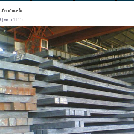
เกี่ยวกับเหล็ก
9 | ตอบ 11442