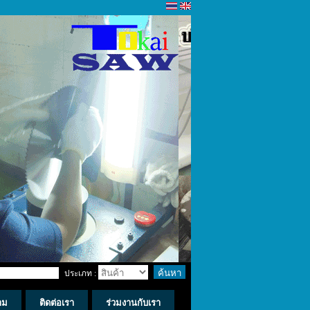
ประเภท :
าม
ติดต่อเรา
ร่วมงานกับเรา