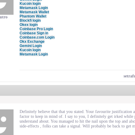
Kucoin login
Metamask Login
Metamask Wallet
Phantom Wallet
futro
Blockfi login
Okex login
Coinbase Pro Login
Coinbase Sign in
Coinbase.com Login
Okx Exchange
Gemini Login
Kucoin login
Metamask Login
setraf
Definitely believe that that you stated. Your favourite justification 
factor to keep in mind of. I say to you, I definitely get irked while 
understand about. You managed to hit the nail upon the top and also
side-effects , folks can take a signal. Will probably be back to get