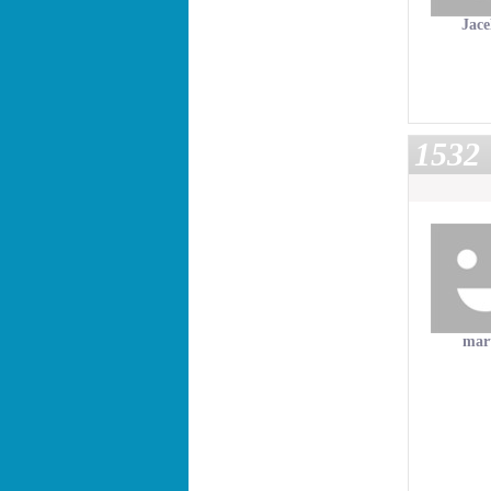
Jace
1532
mar