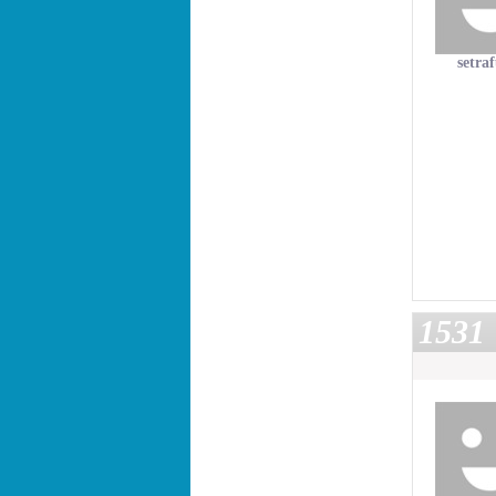
setra
1531