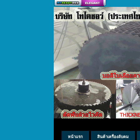
สร้างเว็บ
หน้าแรก
สินค้าเครื่องลับคม