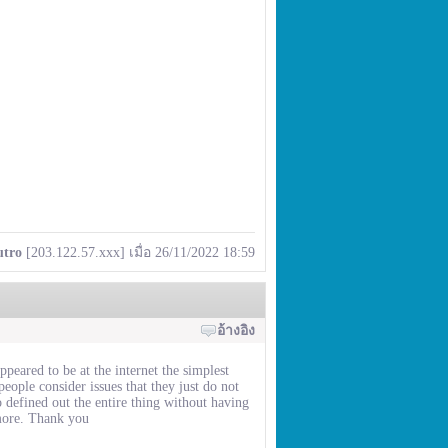
utro
[203.122.57.xxx] เมื่อ 26/11/2022 18:59
อ้างอิง
appeared to be at the internet the simplest
people consider issues that they just do not
 defined out the entire thing without having
 more. Thank you