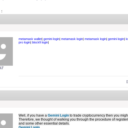
 :
metamask wallet
|
gemini login
|
metamask login
|
metamask login
|
gemini login
|
k
pro login
|
blockfi login
|
AF
Well, if you have a
Gemini Login
to trade cryptocurrency then you might
Therefore, we thought of walking you through the procedure of registering
and some other essential details.
Gemini Login