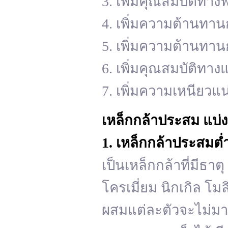
3. เพิ่มคุณสมบัติทางฟิ
4. เพิ่มความต้านทา
5. เพิ่มความต้านทา
6. เพิ่มคุณสมบัติทางแ
7. เพิ่มความเหนียว
เหล็กกล้าประสม แบ่งอ
1. เหล็กกล้าประสมต่ำ
เป็นเหล็กกล้าที่มีธา
โครเมี่ยม นิกเกิล โม
ผสมแต่ละตัวจะไม่ม