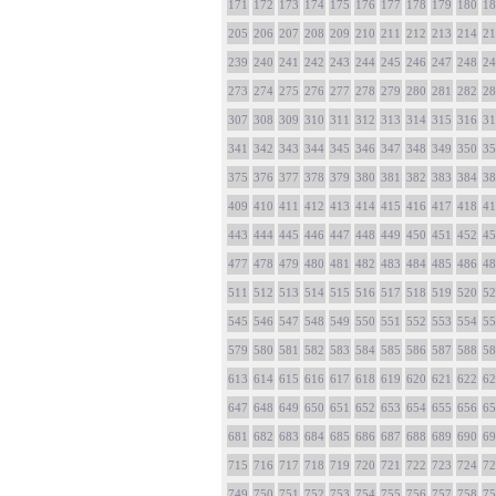
171
172
173
174
175
176
177
178
179
180
18
205
206
207
208
209
210
211
212
213
214
21
239
240
241
242
243
244
245
246
247
248
24
273
274
275
276
277
278
279
280
281
282
28
307
308
309
310
311
312
313
314
315
316
31
341
342
343
344
345
346
347
348
349
350
35
375
376
377
378
379
380
381
382
383
384
38
409
410
411
412
413
414
415
416
417
418
41
443
444
445
446
447
448
449
450
451
452
45
477
478
479
480
481
482
483
484
485
486
48
511
512
513
514
515
516
517
518
519
520
52
545
546
547
548
549
550
551
552
553
554
55
579
580
581
582
583
584
585
586
587
588
58
613
614
615
616
617
618
619
620
621
622
62
647
648
649
650
651
652
653
654
655
656
65
681
682
683
684
685
686
687
688
689
690
69
715
716
717
718
719
720
721
722
723
724
72
749
750
751
752
753
754
755
756
757
758
75