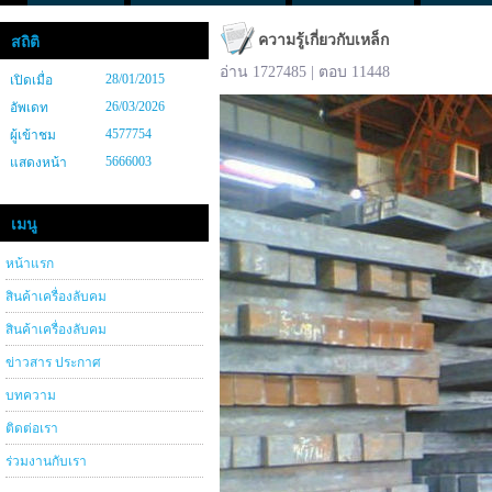
ความรู้เกี่ยวกับเหล็ก
สถิติ
อ่าน 1727485 | ตอบ 11448
28/01/2015
เปิดเมื่อ
26/03/2026
อัพเดท
4577754
ผู้เข้าชม
5666003
แสดงหน้า
เมนู
หน้าแรก
สินค้าเครื่องลับคม
สินค้าเครื่องลับคม
ข่าวสาร ประกาศ
บทความ
ติดต่อเรา
ร่วมงานกับเรา