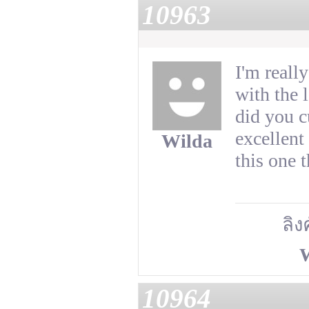
10963
I'm reall
with the 
did you c
excellent 
Wilda
this one 
ลิงค
10964