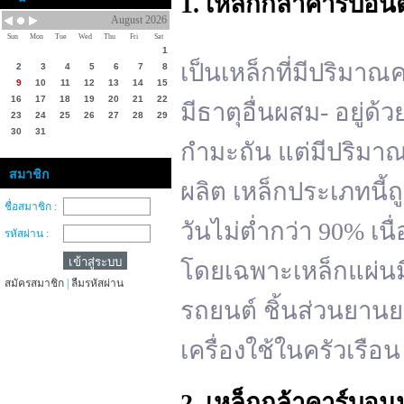
1. เหล็กกล้าคาร์บอน
August 2026
Sun
Mon
Tue
Wed
Thu
Fri
Sat
1
เป็นเหล็กที่มีปริมา
2
3
4
5
6
7
8
9
10
11
12
13
14
15
16
17
18
19
20
21
22
มีธาตุอื่นผสม- อยู่ด
23
24
25
26
27
28
29
30
31
กำมะถัน แต่มีปริมา
สมาชิก
ผลิต เหล็กประเภทนี
ชื่อสมาชิก :
วันไม่ต่ำกว่า 90% เน
รหัสผ่าน :
โดยเฉพาะเหล็กแผ่นมี
สมัครสมาชิก
|
ลืมรหัสผ่าน
รถยนต์ ชิ้นส่วนยานย
เครื่องใช้ในครัวเรื
2. เหล็กกล้าคาร์บอ