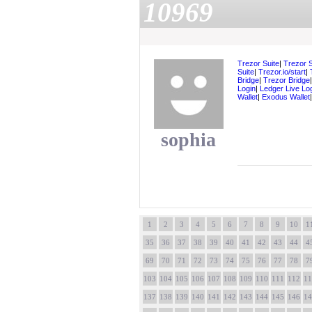
10969
Trezor Suite
|
Trezor S
Suite
|
Trezor.io/start
|
Bridge
|
Trezor Bridge
Login
|
Ledger Live Lo
Wallet
|
Exodus Wallet
|
sophia
1
2
3
4
5
6
7
8
9
10
1
35
36
37
38
39
40
41
42
43
44
4
69
70
71
72
73
74
75
76
77
78
7
103
104
105
106
107
108
109
110
111
112
11
137
138
139
140
141
142
143
144
145
146
14