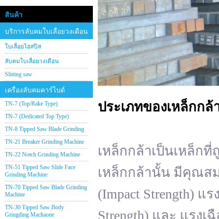
สินค้า
บริการลับคมใบเลื่อยวงเดือน
ใบเลื่อยไฮสปีส
ลับคมใบเลื่อยวงเดือน
Slitting saw
เครื่องลับคมคาร์ไบด์
ประเภทของเหล็กกล้
TN-7 (Top/Rake Type)
TN-7 (Dedicated Top Type)
TN-8 Tipped Saw Blade Grinding
TN-21 Breaker Grinding Machine
เหล็กกล้าเป็นเหล็กที
TN-22 Notch Grinding Machine
TN-51 Tipped Saw Slide Face
เหล็กกล้านั้น มีคุณ
Grinding Machine
TN-70 Tipped Saw Blade Grinding
(Impact Strength) แรง
Machine
TN-30 Tipped Saw Body
Strength) และ แรงเฉื
Gringding Machaone