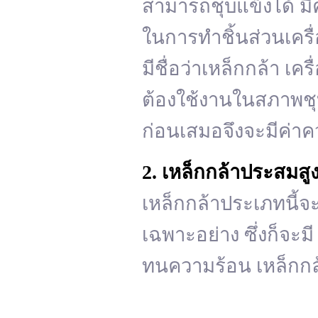
สามารถชุบแข็งได้ ม
ในการทำชิ้นส่วนเครื่
มีชื่อว่าเหล็กกล้า เคร
ต้องใช้งานในสภาพช
ก่อนเสมอจึงจะมีค่าค
2. เหล็กกล้าประสมสูง 
เหล็กกล้าประเภทนี้จ
เฉพาะอย่าง ซึ่งก็จะ
ทนความร้อน เหล็กกล