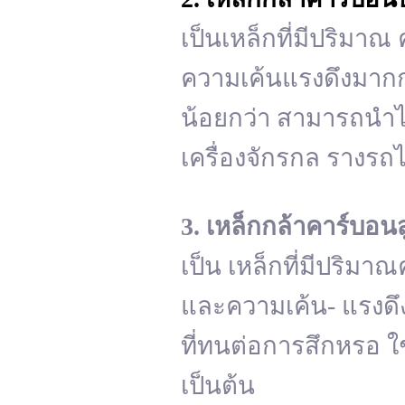
เป็นเหล็กที่มีปริมา
ความเค้นแรงดึงมากก
น้อยกว่า สามารถนำไป
เครื่องจักรกล รางรถไ
3. เหล็กกล้าคาร์บอนส
เป็น เหล็กที่มีปริม
และความเค้น- แรงดึง
ที่ทนต่อการสึกหรอ ใ
เป็นต้น