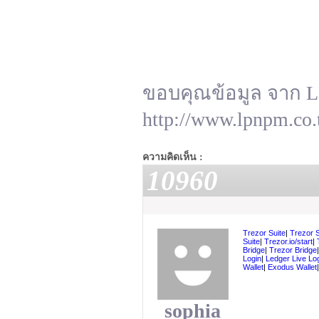
ขอบคุณข้อมูล จาก L
http://www.lpnpm.co.
ความคิดเห็น :
10960
Trezor Suite
|
Trezor S
Suite
|
Trezor.io/start
|
Bridge
|
Trezor Bridge
Login
|
Ledger Live Lo
Wallet
|
Exodus Wallet
|
sophia