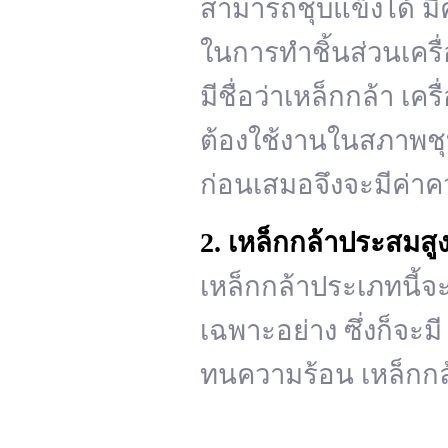
สามารถชุบแข็งได้ ม
ในการทำชิ้นส่วนเครื่
มีชื่อว่าเหล็กกล้า เคร
ต้องใช้งานในสภาพช
ก่อนเสมอจึงจะมีค่าค
2. เหล็กกล้าประสมสูง 
เหล็กกล้าประเภทนี้จ
เฉพาะอย่าง ซึ่งก็จะ
ทนความร้อน เหล็กกล