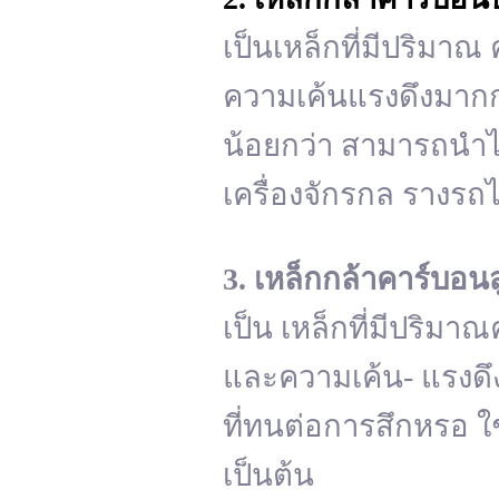
เป็นเหล็กที่มีปริมา
ความเค้นแรงดึงมากก
น้อยกว่า สามารถนำไป
เครื่องจักรกล รางรถไ
3. เหล็กกล้าคาร์บอนส
เป็น เหล็กที่มีปริม
และความเค้น- แรงดึง
ที่ทนต่อการสึกหรอ ใ
เป็นต้น