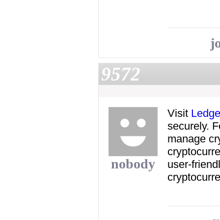
j
9572
Visit
Ledge
securely. F
manage cryp
cryptocurr
nobody
user-frien
cryptocurre