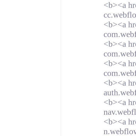
<b><a hre
cc.webfl
<b><a hre
com.webf
<b><a hre
com.webf
<b><a hre
com.webf
<b><a hre
auth.web
<b><a hre
nav.webf
<b><a hre
n.webflo