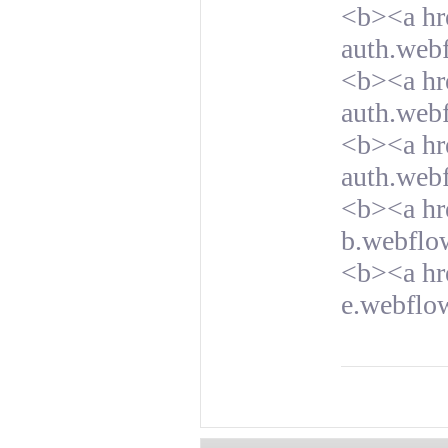
<b><a hre
auth.webf
<b><a hre
auth.webf
<b><a hre
auth.webf
<b><a hre
b.webflow
<b><a hre
e.webflow