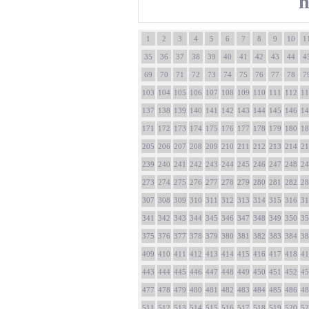
n
1
2
3
4
5
6
7
8
9
10
1
35
36
37
38
39
40
41
42
43
44
4
69
70
71
72
73
74
75
76
77
78
7
103
104
105
106
107
108
109
110
111
112
11
137
138
139
140
141
142
143
144
145
146
14
171
172
173
174
175
176
177
178
179
180
18
205
206
207
208
209
210
211
212
213
214
21
239
240
241
242
243
244
245
246
247
248
24
273
274
275
276
277
278
279
280
281
282
28
307
308
309
310
311
312
313
314
315
316
31
341
342
343
344
345
346
347
348
349
350
35
375
376
377
378
379
380
381
382
383
384
38
409
410
411
412
413
414
415
416
417
418
41
443
444
445
446
447
448
449
450
451
452
45
477
478
479
480
481
482
483
484
485
486
48
511
512
513
514
515
516
517
518
519
520
52