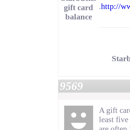
.
http://w
gift card
balance
Starb
9569
A gift car
least five
are often