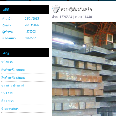
ความรู้เกี่ยวกับเหล็ก
สถิติ
อ่าน 1726864 | ตอบ 11440
28/01/2015
เปิดเมื่อ
26/03/2026
อัพเดท
4575553
ผู้เข้าชม
5663562
แสดงหน้า
เมนู
หน้าแรก
สินค้าเครื่องลับคม
สินค้าเครื่องลับคม
ข่าวสาร ประกาศ
บทความ
ติดต่อเรา
ร่วมงานกับเรา