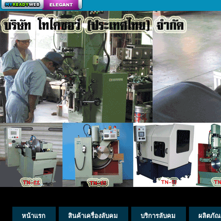
สร้างเว็บ
หน้าแรก
สินค้าเครื่องลับคม
บริการลับคม
ผลิตภัณ