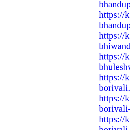
bhandup
https://
bhandup
https://
bhiwand
https://
bhulesh
https://
borivali
https://
borivali
https://
borivali