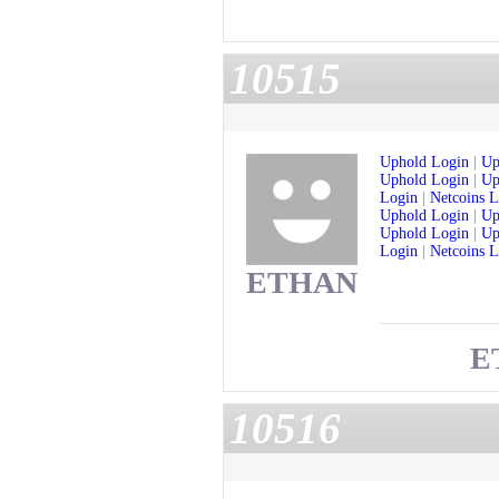
10515
Uphold Login
|
Up
Uphold Login
|
Up
Login
|
Netcoins 
Uphold Login
|
Up
Uphold Login
|
Up
Login
|
Netcoins 
ETHAN
E
10516