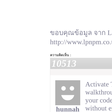
ขอบคุณข้อมูล จาก L
http://www.lpnpm.co.
ความคิดเห็น :
10513
Activate 
walkthrou
your code
without e
hunnah