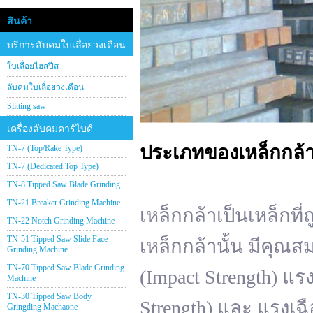
สินค้า
บริการลับคมใบเลื่อยวงเดือน
ใบเลื่อยไฮสปีส
ลับคมใบเลื่อยวงเดือน
Slitting saw
เครื่องลับคมคาร์ไบด์
ประเภทของเหล็กกล้
TN-7 (Top/Rake Type)
TN-7 (Dedicated Top Type)
TN-8 Tipped Saw Blade Grinding
TN-21 Breaker Grinding Machine
เหล็กกล้าเป็นเหล็กที
TN-22 Notch Grinding Machine
TN-51 Tipped Saw Slide Face
เหล็กกล้านั้น มีคุณ
Grinding Machine
TN-70 Tipped Saw Blade Grinding
(Impact Strength) แรง
Machine
TN-30 Tipped Saw Body
Strength) และ แรงเฉื
Gringding Machaone