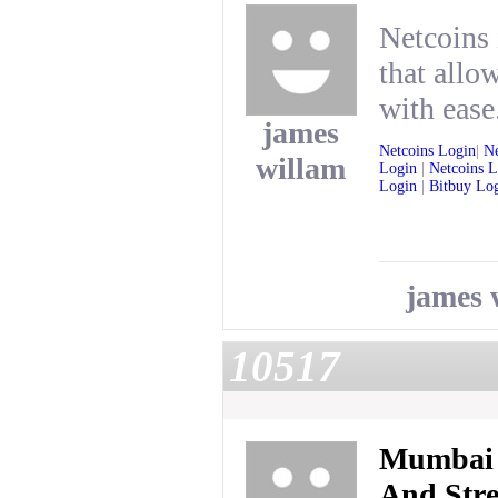
Netcoins 
that allo
with ease
james
Netcoins Login
|
Ne
willam
Login
|
Netcoins 
Login
|
Bitbuy Lo
james 
10517
Mumbai E
And Stre