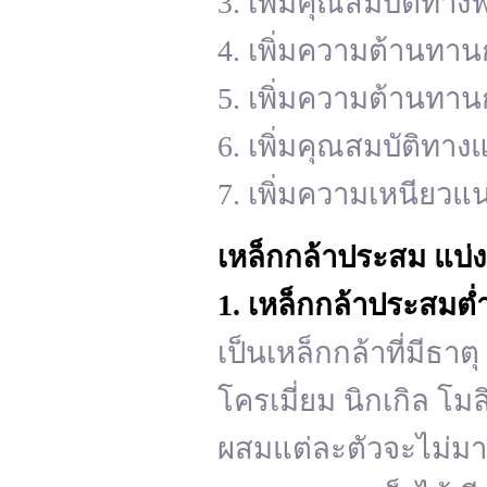
3. เพิ่มคุณสมบัติทางฟิ
4. เพิ่มความต้านทา
5. เพิ่มความต้านทา
6. เพิ่มคุณสมบัติทางแ
7. เพิ่มความเหนียว
เหล็กกล้าประสม แบ่งอ
1. เหล็กกล้าประสมต่ำ
เป็นเหล็กกล้าที่มีธา
โครเมี่ยม นิกเกิล โม
ผสมแต่ละตัวจะไม่ม