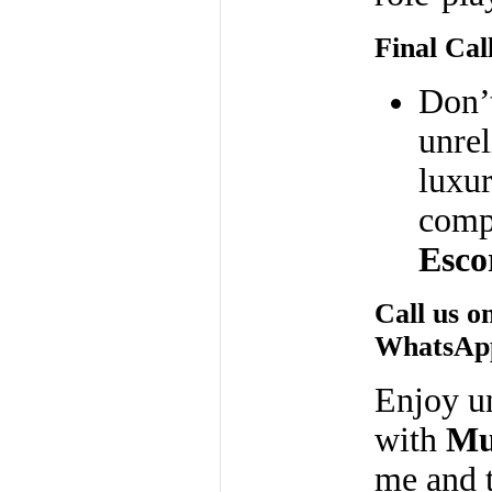
Final Ca
Don’t
unrel
luxur
comp
Esco
Call us o
WhatsApp 
Enjoy u
with
Mu
me and t