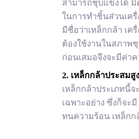
สามารถชุบแข็งได้ ม
ในการทำชิ้นส่วนเครื่
มีชื่อว่าเหล็กกล้า เคร
ต้องใช้งานในสภาพช
ก่อนเสมอจึงจะมีค่าค
2. เหล็กกล้าประสมสูง 
เหล็กกล้าประเภทนี้จ
เฉพาะอย่าง ซึ่งก็จะ
ทนความร้อน เหล็กกล