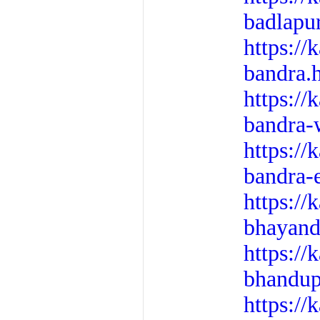
badlapu
https://
bandra.
https://
bandra-
https://
bandra-e
https://
bhayand
https://
bhandup
https://