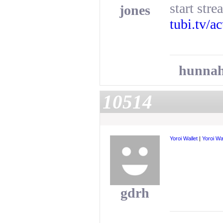
start str
jones
tubi.tv/ac
hunnah
10514
Yoroi Wallet
|
Yoroi Wal
gdrh