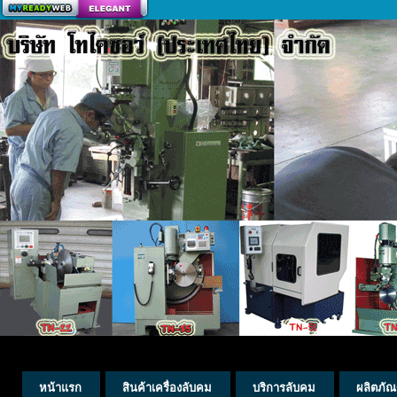
สร้างเว็บ
หน้าแรก
สินค้าเครื่องลับคม
บริการลับคม
ผลิตภัณ