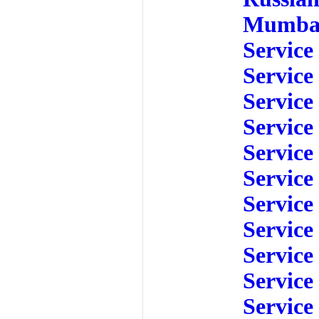
Mumba
Service
Service
Service
Service
Service
Service
Service
Service
Service
Service
Service