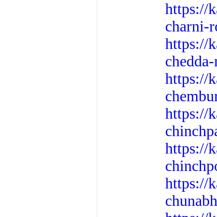
https://
charni-
https://
chedda-
https://
chembur
https://
chinchp
https://
chinchp
https://
chunabh