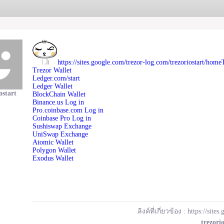
https://sites.google.com/trezor-log.com/trezoriostart/homeT
Trezor Wallet
Ledger.com/start
Ledger Wallet
ostart
BlockChain Wallet
Binance.us Log in
Pro.coinbase.com Log in
Coinbase Pro Log in
Sushiswap Exchange
UniSwap Exchange
Atomic Wallet
Polygon Wallet
Exodus Wallet
ลิงค์ที่เกี่ยวข้อง :
https://site
trezori