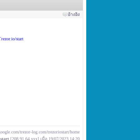
อ้างอิง
rezor.io/start
s.google.com/trezor-log.com/trezoriostart/home
ostart
[208.91.64.xxx] เมื่อ 19/07/2023 14:20