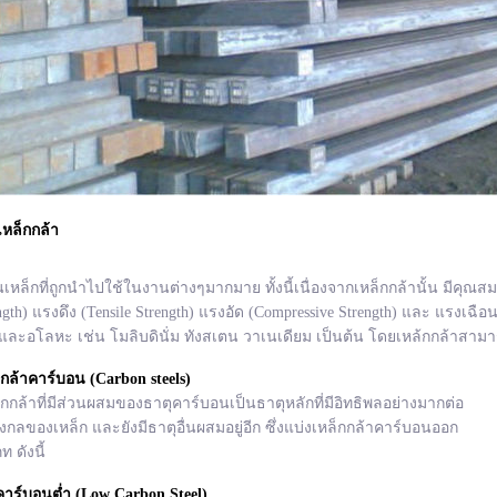
หล็กกล้า
นเหล็กที่ถูกนำไปใช้ในงานต่างๆมากมาย ทั้งนี้เนื่องจากเหล็กกล้านั้น มีคุณ
ngth) แรงดึง (Tensile Strength) แรงอัด (Compressive Strength) และ แรงเฉือ
ะและอโลหะ เช่น โมลิบดินั่ม ทังสเตน วาเนเดียม เป็นต้น โดยเหล้กกล้าสามาร
กกล้าคาร์บอน (Carbon steels)
กกล้าที่มีส่วนผสมของธาตุคาร์บอนเป็นธาตุหลักที่มีอิทธิพลอย่างมากต่อ
งกลของเหล็ก และยังมีธาตุอื่นผสมอยู่อีก ซึ่งแบ่งเหล็กกล้าคาร์บอนออก
ท ดังนี้
าคาร์บอนต่ำ (Low Carbon Steel)