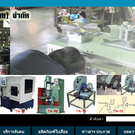
คำค้นหา :
บริการลับคม
ผลิตภัณฑ์ใบเลื่อย
ข่าวสาร ประกาศ
บทคว