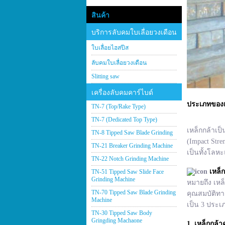
สินค้า
บริการลับคมใบเลื่อยวงเดือน
ใบเลื่อยไฮสปีส
ลับคมใบเลื่อยวงเดือน
Slitting saw
เครื่องลับคมคาร์ไบด์
ประเภทของเ
TN-7 (Top/Rake Type)
TN-7 (Dedicated Top Type)
เหล็กกล้าเป็
TN-8 Tipped Saw Blade Grinding
(Impact Stre
TN-21 Breaker Grinding Machine
เป็นทั้งโลห
TN-22 Notch Grinding Machine
เหล็
TN-51 Tipped Saw Slide Face
Grinding Machine
หมายถึง เหล็
TN-70 Tipped Saw Blade Grinding
คุณสมบัติทา
Machine
เป็น 3 ประเภ
TN-30 Tipped Saw Body
Gringding Machaone
1. เหล็กกล้