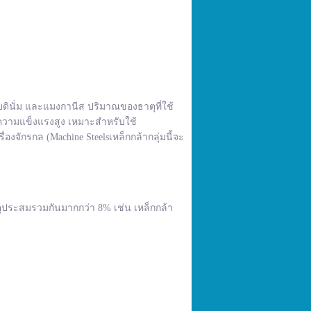
ลิบดินั่ม และแมงกานีส ปริมาณของธาตุที่ใช้
วามแข็งแรงสูง เหมาะสำหรับใช้
ื่องจักรกล (Machine Steelsเหล็กกล้ากลุ่มนี้จะ
าตุประสมรวมกันมากกว่า 8% เช่น เหล็กกล้า