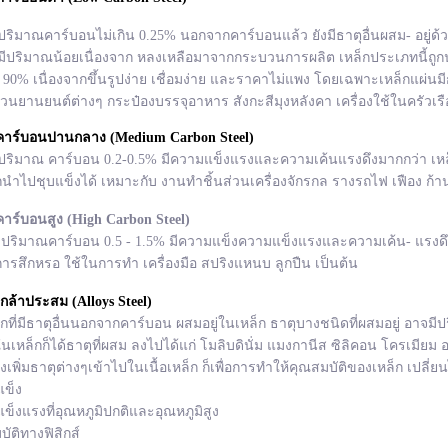
่มีปริมาณคาร์บอนไม่เกิน 0.25% นอกจากคาร์บอนแล้ว ยังมีธาตุอื่นผสม- อยู่
่มีปริมาณน้อยเนื่องจาก หลงเหลือมาจากกระบวนการผลิต เหล็กประเภทนี้ถ
่า 90% เนื่องจากขึ้นรูปง่าย เชื่อมง่าย และราคาไม่แพง โดยเฉพาะเหล็กแผ่น
ส่วนยานยนต์ต่างๆ กระป๋องบรรจุอาหาร สังกะสีมุงหลังคา เครื่องใช้ในครัว
าคาร์บอนปานกลาง (Medium Carbon Steel)
่มีปริมาณ คาร์บอน 0.2-0.5% มีความแข็งแรงและความเค้นแรงดึงมากกว่า เห
นำไปชุบแข็งได้ เหมาะกับ งานทำชิ้นส่วนเครื่องจักรกล รางรถไฟ เฟือง ก้าน
คาร์บอนสูง (High Carbon Steel)
ี่มีปริมาณคาร์บอน 0.5 - 1.5% มีความแข็งความแข็งแรงและความเค้น- แรงดึ
การสึกหรอ ใช้ในการทำ เครื่องมือ สปริงแหนบ ลูกปืน เป็นต้น
กกล้าประสม (Alloys Steel)
็กที่มีธาตุอื่นนอกจากคาร์บอน ผสมอยู่ในเหล็ก ธาตุบางชนิดที่ผสมอยู่ อาจม
เหล็กก็ได้ธาตุที่ผสม ลงไปได้แก่ โมลิบดินั่ม แมงกานีส ซิลิคอน โครเมียม อ
องเพิ่มธาตุต่างๆเข้าไปในเนื้อเหล็ก ก็เพื่อการทำให้คุณสมบัติของเหล็ก เปลี่ยน
แข็ง
แข็งแรงที่อุณหภูมิปกติและอุณหภูมิสูง
บัติทางฟิสิกส์