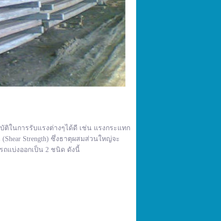
สมบัติในการรับแรงต่างๆได้ดี เช่น แรงกระแทก
น (Shear Strength) ซึ่งธาตุผสมส่วนใหญ่จะ
ถแบ่งออกเป็น 2 ชนิด ดังนี้