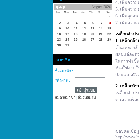
4. เพิ่มควา
August 2026
5. เพิ่มควา
Sun
Mon
Tue
Wed
Thu
Fri
Sat
6. เพิ่มคุณส
1
7. เพิ่มคว
2
3
4
5
6
7
8
9
10
11
12
13
14
15
เหล็กกล้าปร
16
17
18
19
20
21
22
23
24
25
26
27
28
29
1. เหล็กกล้า
30
31
เป็นเหล็กกล้
ผสมแต่ละตั
สมาชิก
ในการทำชิ้นส
ต้องใช้งาน
ชื่อสมาชิก :
ก่อนเสมอจึง
รหัสผ่าน :
2. เหล็กกล้า
เหล็กกล้าปร
สมัครสมาชิก
|
ลืมรหัสผ่าน
ทนความร้อน
ขอบคุณข้อมู
http://www.l