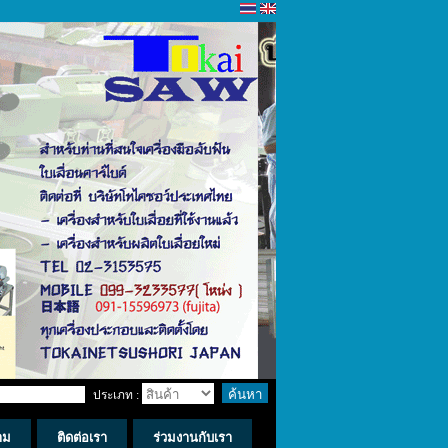
ประเภท :
าม
ติดต่อเรา
ร่วมงานกับเรา