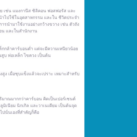
ด้วย เช่น แมงกานีส ซิลิคอน ฟอสฟอรัส และ
ูกนำไปใช้ในอุตสาหกรรม และใน ชีวิตประจำ
มีการนำมาใช้งานอย่างกว้างขวาง เช่น ตัวถัง
เรือน และในสำนักงาน
ล็กกล้าคาร์บอนต่ำ แต่จะมีความเหนียวน้อย
สูบ ท่อเหล็ก ไขควง เป็นต้น
งสูง เมื่อชุบแข็งแล้วจะเปราะ เหมาะสำหรับ
ีปริมาณมากกว่าคาร์บอน คิดเป็นเปอร์เซนต์
ลูมิเนียม นิกเกิล และวาเนเดียม เป็นต้นจุด
ไปนั่นเองที่สำคัญก็คือ