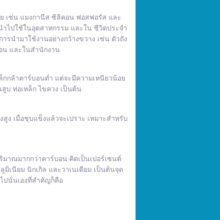
ด้วย เช่น แมงกานีส ซิลิคอน ฟอสฟอรัส และ
ูกนำไปใช้ในอุตสาหกรรม และใน ชีวิตประจำ
มีการนำมาใช้งานอย่างกว้างขวาง เช่น ตัวถัง
เรือน และในสำนักงาน
ล็กกล้าคาร์บอนต่ำ แต่จะมีความเหนียวน้อย
สูบ ท่อเหล็ก ไขควง เป็นต้น
งสูง เมื่อชุบแข็งแล้วจะเปราะ เหมาะสำหรับ
ีปริมาณมากกว่าคาร์บอน คิดเป็นเปอร์เซนต์
ลูมิเนียม นิกเกิล และวาเนเดียม เป็นต้นจุด
ไปนั่นเองที่สำคัญก็คือ