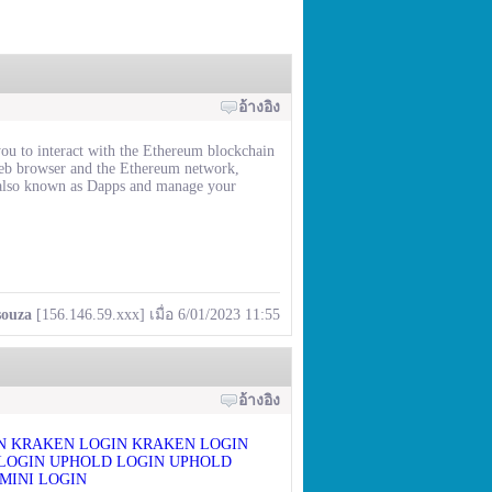
อ้างอิง
ou to interact with the Ethereum blockchain
web browser and the Ethereum network,
ns also known as Dapps and manage your
souza
[156.146.59.xxx] เมื่อ 6/01/2023 11:55
อ้างอิง
N
KRAKEN LOGIN
KRAKEN LOGIN
LOGIN
UPHOLD LOGIN
UPHOLD
MINI LOGIN