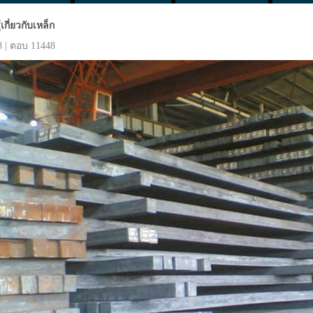
เกี่ยวกับเหล็ก
8 | ตอบ 11448