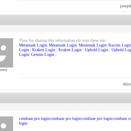
josep
Thnx for sharing this information plz visit these site.
Metamask Login
|
Metamask Login
|
Metamask Login
|
Kucoin Logi
Login
|
Kraken Login
|
Kraken Login
|
Uphold Login
|
Uphold Log
Login
|
Gemini Login
|
 seea
shir
coinbase pro login
|
coinbase pro login
|
coinbase pro login
|
coinbase.c
login