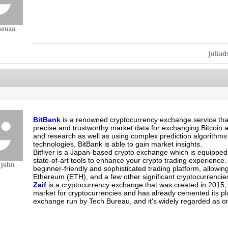
souza
juliad
BitBank
is a renowned cryptocurrency exchange service that 
precise and trustworthy market data for exchanging Bitcoin 
and research as well as using complex prediction algorithms a
technologies, BitBank is able to gain market insights.
Bitflyer is a Japan-based crypto exchange which is equipped
state-of-art tools to enhance your crypto trading experience
hjohn
beginner-friendly and sophisticated trading platform, allowin
Ethereum (ETH), and a few other significant cryptocurrencie
Zaif
is a cryptocurrency exchange that was created in 2015, th
market for cryptocurrencies and has already cemented its pl
exchange run by Tech Bureau, and it's widely regarded as o