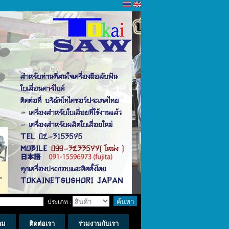
ประเภท :
าม
ติดต่อเรา
ร่วมงานกับเรา