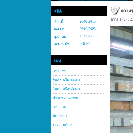
ความรู้
สถิติ
อ่าน 172752
28/01/2015
เปิดเมื่อ
26/03/2026
อัพเดท
4578045
ผู้เข้าชม
5666321
แสดงหน้า
เมนู
หน้าแรก
สินค้าเครื่องลับคม
สินค้าเครื่องลับคม
ข่าวสาร ประกาศ
บทความ
ติดต่อเรา
ร่วมงานกับเรา