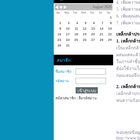
4. เพิ่มควา
August 2026
5. เพิ่มควา
Sun
Mon
Tue
Wed
Thu
Fri
Sat
6. เพิ่มคุณส
1
7. เพิ่มคว
2
3
4
5
6
7
8
9
10
11
12
13
14
15
เหล็กกล้าปร
16
17
18
19
20
21
22
23
24
25
26
27
28
29
1. เหล็กกล้า
30
31
เป็นเหล็กกล้
ผสมแต่ละตั
สมาชิก
ในการทำชิ้นส
ต้องใช้งาน
ชื่อสมาชิก :
ก่อนเสมอจึง
รหัสผ่าน :
2. เหล็กกล้า
เหล็กกล้าปร
สมัครสมาชิก
|
ลืมรหัสผ่าน
ทนความร้อน
ขอบคุณข้อมู
http://www.l