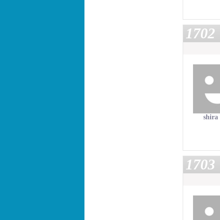
1702
shira
1703