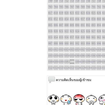
749
750
751
752
753
754
755
756
757
758
75
783
784
785
786
787
788
789
790
791
792
79
817
818
819
820
821
822
823
824
825
826
82
851
852
853
854
855
856
857
858
859
860
86
885
886
887
888
889
890
891
892
893
894
89
919
920
921
922
923
924
925
926
927
928
92
953
954
955
956
957
958
959
960
961
962
96
987
988
989
990
991
992
993
994
995
996
99
1021
1022
1023
1024
1025
1026
1027
1028
1029
1030
10
1055
1056
1057
1058
1059
1060
1061
1062
1063
1064
10
1089
1090
1091
1092
1093
1094
1095
1096
1097
1098
10
1123
1124
1125
1126
1127
1128
1129
1130
1131
1132
11
ความคิดเห็นของผู้เข้าชม