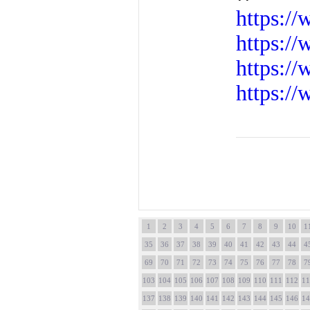
https:/
https:/
https:/
https:/
1
2
3
4
5
6
7
8
9
10
1
35
36
37
38
39
40
41
42
43
44
4
69
70
71
72
73
74
75
76
77
78
7
103
104
105
106
107
108
109
110
111
112
11
137
138
139
140
141
142
143
144
145
146
14