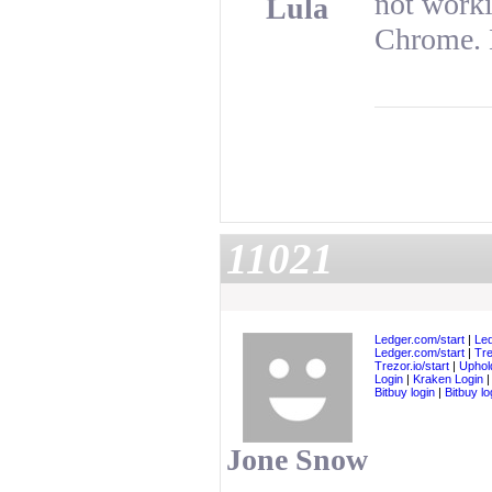
not worki
Lula
Chrome. D
11021
Ledger.com/start
|
Led
Ledger.com/start
|
Tre
Trezor.io/start
|
Uphol
Login
|
Kraken Login
Bitbuy login
|
Bitbuy lo
Jone Snow