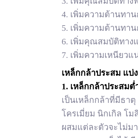
3. เพิ่มคุณสมบัติทางฟิ
4. เพิ่มความต้านทา
5. เพิ่มความต้านทา
6. เพิ่มคุณสมบัติทางแ
7. เพิ่มความเหนียว
เหล็กกล้าประสม แบ่งอ
1. เหล็กกล้าประสมต่ำ
เป็นเหล็กกล้าที่มีธา
โครเมี่ยม นิกเกิล โม
ผสมแต่ละตัวจะไม่ม