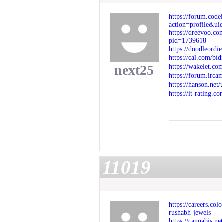
https://forum.cod
action=profile&u
https://dreevoo.co
pid=1739618
https://doodleordi
https://cal.com/bi
next25
https://wakelet.c
https://forum.ircam
https://hanson.net/
https://it-rating.c
11019
https://careers.co
rushabh-jewels
https://cannabis.n