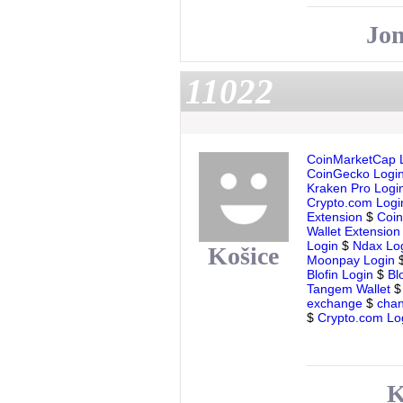
Jo
11022
CoinMarketCap 
CoinGecko Logi
Kraken Pro Logi
Crypto.com Logi
Extension
$
Coin
Wallet Extension
Login
$
Ndax Lo
Košice
Moonpay Login
Blofin Login
$
Bl
Tangem Wallet
exchange
$
chan
$
Crypto.com Lo
K