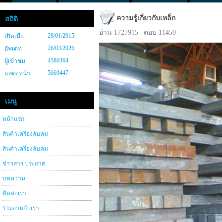
ความรู้เกี่ยวกับเหล็ก
สถิติ
อ่าน 1727915 | ตอบ 11450
28/01/2015
เปิดเมื่อ
26/03/2026
อัพเดท
4580364
ผู้เข้าชม
5669447
แสดงหน้า
เมนู
หน้าแรก
สินค้าเครื่องลับคม
สินค้าเครื่องลับคม
ข่าวสาร ประกาศ
บทความ
ติดต่อเรา
ร่วมงานกับเรา