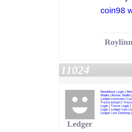
coin98 w
Roylin
11024
MetaMask Login
|
Met
Wallet
|
Atomic Wallet
Ledger.com/start
|
Led
Trezor.io/start
|
Trezor
Login
|
Trezor Login
|
Login
|
Ledger Live Lo
Ledger Live Desktop
|
Ledger