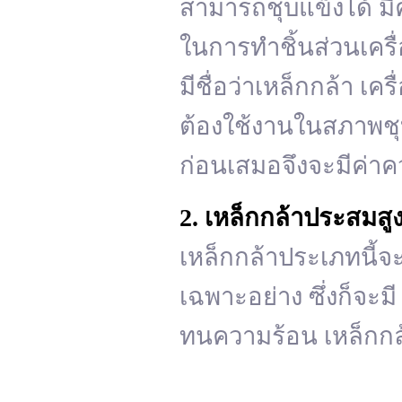
สามารถชุบแข็งได้ ม
ในการทำชิ้นส่วนเครื่
มีชื่อว่าเหล็กกล้า เคร
ต้องใช้งานในสภาพช
ก่อนเสมอจึงจะมีค่าค
2. เหล็กกล้าประสมสูง 
เหล็กกล้าประเภทนี้จ
เฉพาะอย่าง ซึ่งก็จะ
ทนความร้อน เหล็กกล