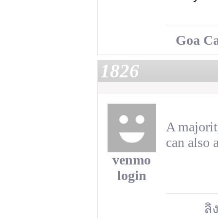
Goa Ca
1826
A majorit
can also 
venmo
login
ลิ