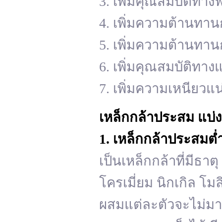
3. เพิ่มคุณสมบัติทางฟิ
4. เพิ่มความต้านทา
5. เพิ่มความต้านทา
6. เพิ่มคุณสมบัติทางแ
7. เพิ่มความเหนียว
เหล็กกล้าประสม แบ่งอ
1. เหล็กกล้าประสมต่ำ
เป็นเหล็กกล้าที่มีธา
โครเมี่ยม นิกเกิล โม
ผสมแต่ละตัวจะไม่ม