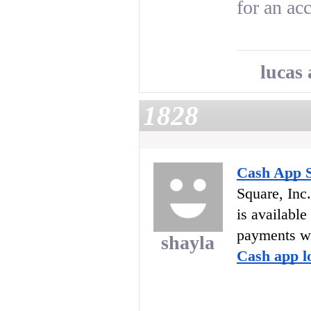
for an ac
lucas
1828
Cash App S
Square, Inc.
is availabl
shayla
Cash app l