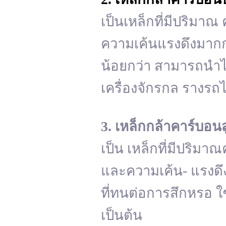
เป็นเหล็กที่มีปริมา
ความเค้นแรงดึงมากก
น้อยกว่า สามารถนำไป
เครื่องจักรกล รางรถไ
3. เหล็กกล้าคาร์บอนส
เป็น เหล็กที่มีปริม
และความเค้น- แรงดึง
ที่ทนต่อการสึกหรอ ใ
เป็นต้น