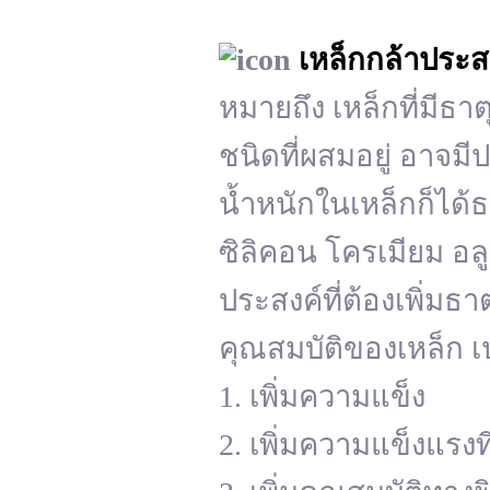
เหล็กกล้าประสม
หมายถึง เหล็กที่มีธ
ชนิดที่ผสมอยู่ อาจม
น้ำหนักในเหล็กก็ได้ธ
ซิลิคอน โครเมียม อลู
ประสงค์ที่ต้องเพิ่มธา
คุณสมบัติของเหล็ก เป
1. เพิ่มความแข็ง
2. เพิ่มความแข็งแรงท