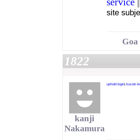
service
|
site subje
Goa 
1822
uphold login
|
kucoin lo
kanji
Nakamura