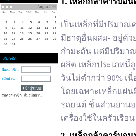
1. เหล็กกล้าคาร์บอน
August 2026
Sun
Mon
Tue
Wed
Thu
Fri
Sat
1
เป็นเหล็กที่มีปริมา
2
3
4
5
6
7
8
9
10
11
12
13
14
15
16
17
18
19
20
21
22
มีธาตุอื่นผสม- อยู่ด
23
24
25
26
27
28
29
30
31
กำมะถัน แต่มีปริมา
สมาชิก
ผลิต เหล็กประเภทนี
ชื่อสมาชิก :
วันไม่ต่ำกว่า 90% เน
รหัสผ่าน :
โดยเฉพาะเหล็กแผ่นมี
สมัครสมาชิก
|
ลืมรหัสผ่าน
รถยนต์ ชิ้นส่วนยานย
เครื่องใช้ในครัวเรื
2. เหล็กกล้าคาร์บอ