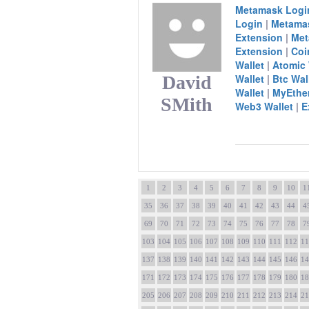
Metamask Log
Login
|
Metama
Extension
|
Met
Extension
|
Coi
Wallet
|
Atomic 
David
Wallet
|
Btc Wal
Wallet
|
MyEther
SMith
Web3 Wallet
|
E
1
2
3
4
5
6
7
8
9
10
1
35
36
37
38
39
40
41
42
43
44
4
69
70
71
72
73
74
75
76
77
78
7
103
104
105
106
107
108
109
110
111
112
11
137
138
139
140
141
142
143
144
145
146
14
171
172
173
174
175
176
177
178
179
180
18
205
206
207
208
209
210
211
212
213
214
21