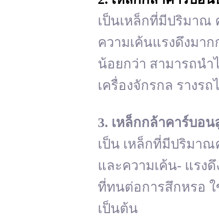
เป็นเหล็กที่มีปริมา
ความเค้นแรงดึงมากก
น้อยกว่า สามารถนำไป
เครื่องจักรกล รางรถไ
3. เหล็กกล้าคาร์บอนส
เป็น เหล็กที่มีปริม
และความเค้น- แรงดึง
ที่ทนต่อการสึกหรอ ใ
เป็นต้น