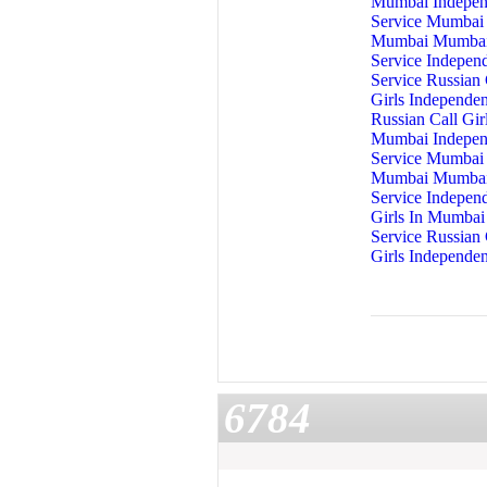
Mumbai
Indepen
Service
Mumbai C
Mumbai
Mumbai 
Service
Independ
Service
Russian 
Girls
Independen
Russian Call Gi
Mumbai
Indepen
Service
Mumbai C
Mumbai
Mumbai 
Service
Independ
Girls In Mumbai
Service
Russian 
Girls
Independen
6784