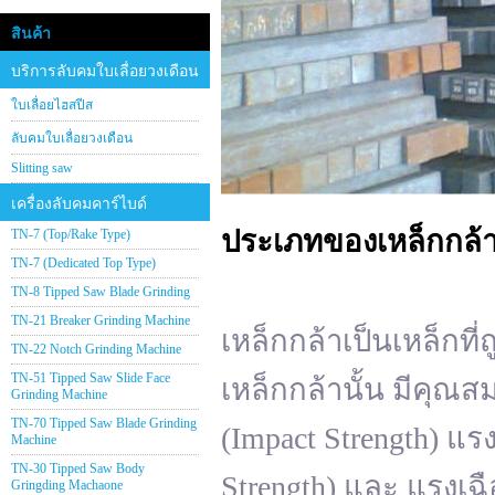
สินค้า
บริการลับคมใบเลื่อยวงเดือน
ใบเลื่อยไฮสปีส
ลับคมใบเลื่อยวงเดือน
Slitting saw
เครื่องลับคมคาร์ไบด์
ประเภทของเหล็กกล้
TN-7 (Top/Rake Type)
TN-7 (Dedicated Top Type)
TN-8 Tipped Saw Blade Grinding
TN-21 Breaker Grinding Machine
เหล็กกล้าเป็นเหล็กที
TN-22 Notch Grinding Machine
TN-51 Tipped Saw Slide Face
เหล็กกล้านั้น มีคุณ
Grinding Machine
TN-70 Tipped Saw Blade Grinding
(Impact Strength) แรง
Machine
TN-30 Tipped Saw Body
Strength) และ แรงเฉื
Gringding Machaone