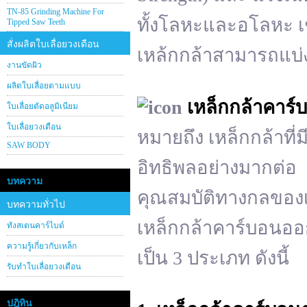
TN-85 Grinding Machine For
ทั้งโลหะและอโลหะ เช
Tipped Saw Teeth
สั่งผลิตใบเลื่อยวงเดือน
เหล้กกล้าสามารถแบ่งอ
งานขัดผิว
ผลิตใบเลื่อยตามแบบ
เหล็กกล้าคาร์บ
ใบเลื่อยตัดอลูมิเนียม
ใบเลื่อยวงเดือน
หมายถึง เหล็กกล้าที่
SAW BODY
อิทธิพลอย่างมากต่อ
บทความ
คุณสมบัติทางกลของเหล
บทความทั่วไป
เหล็กกล้าคาร์บอนอ
ทังสเตนคาร์ไบด์
ความรู้เกี่ยวกับเหล็ก
เป็น 3 ประเภท ดังนี้
รับทำใบเลื่อยวงเดือน
ปฎิทิน