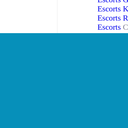
Escorts
K
Escorts
R
Escorts
C
Kuppam E
Escorts
N
Escorts
P
Escorts
S
Escorts
T
Escorts
B
Escorts
K
Escorts
P
Escorts
R
Escorts
R
Escorts
S