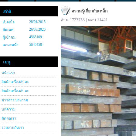
ความรู้เกี่ยวกับเหล็ก
สถิติ
อ่าน 1723753 | ตอบ 11421
28/01/2015
เปิดเมื่อ
26/03/2026
อัพเดท
4565109
ผู้เข้าชม
5649458
แสดงหน้า
เมนู
หน้าแรก
สินค้าเครื่องลับคม
สินค้าเครื่องลับคม
ข่าวสาร ประกาศ
บทความ
ติดต่อเรา
ร่วมงานกับเรา