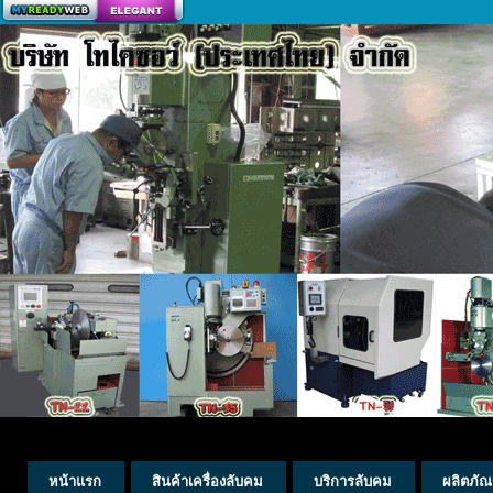
สร้างเว็บ
หน้าแรก
สินค้าเครื่องลับคม
บริการลับคม
ผลิตภัณ