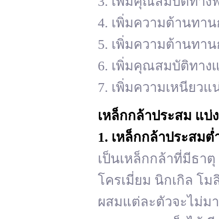
3. เพิ่มคุณสมบัติทางฟิ
4. เพิ่มความต้านทา
5. เพิ่มความต้านทา
6. เพิ่มคุณสมบัติทางแ
7. เพิ่มความเหนียว
เหล็กกล้าประสม แบ่งอ
1. เหล็กกล้าประสมต่ำ
เป็นเหล็กกล้าที่มีธา
โครเมี่ยม นิกเกิล โม
ผสมแต่ละตัวจะไม่ม