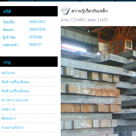
ความรู้เกี่ยวกับเหล็ก
สถิติ
อ่าน 1725485 | ตอบ 11435
28/01/2015
เปิดเมื่อ
26/03/2026
อัพเดท
4570540
ผู้เข้าชม
5656737
แสดงหน้า
เมนู
หน้าแรก
สินค้าเครื่องลับคม
สินค้าเครื่องลับคม
ข่าวสาร ประกาศ
บทความ
ติดต่อเรา
ร่วมงานกับเรา