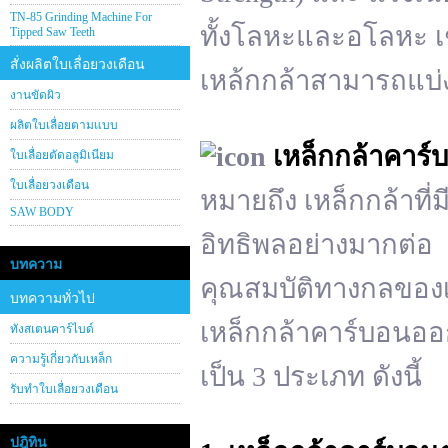
TN-85 Grinding Machine For
ทั้งโลหะและอโลหะ เช
Tipped Saw Teeth
สั่งผลิตใบเลื่อยวงเดือน
เหล้กกล้าสามารถแบ่งอ
งานขัดผิว
ผลิตใบเลื่อยตามแบบ
เหล็กกล้าคาร์บ
ใบเลื่อยตัดอลูมิเนียม
ใบเลื่อยวงเดือน
หมายถึง เหล็กกล้าที่
SAW BODY
อิทธิพลอย่างมากต่อ
บทความ
คุณสมบัติทางกลของเหล
บทความทั่วไป
เหล็กกล้าคาร์บอนอ
ทังสเตนคาร์ไบด์
ความรู้เกี่ยวกับเหล็ก
เป็น 3 ประเภท ดังนี้
รับทำใบเลื่อยวงเดือน
ปฎิทิน