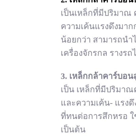
เป็นเหล็กที่มีปริมา
ความเค้นแรงดึงมากก
น้อยกว่า สามารถนำไป
เครื่องจักรกล รางรถไ
3. เหล็กกล้าคาร์บอนส
เป็น เหล็กที่มีปริม
และความเค้น- แรงดึง
ที่ทนต่อการสึกหรอ ใ
เป็นต้น