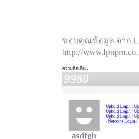
ขอบคุณข้อมูล จาก L
http://www.lpnpm.co.
ความคิดเห็น :
9980
Uphold Login
|
Up
Uphold Login
|
Up
Uphold Login
|
Up
|
Netcoins Login
|
asdfgh