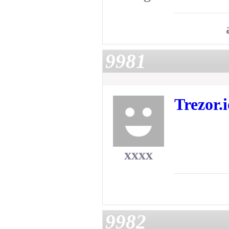
9981
Trezor.i
xxxx
9982