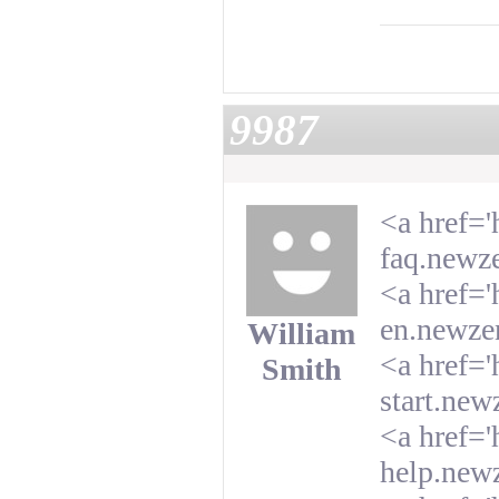
9987
<a href='
faq.newz
<a href='
en.newze
William
<a href='
Smith
start.ne
<a href='
help.new