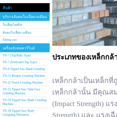
สินค้า
บริการลับคมใบเลื่อยวงเดือน
ใบเลื่อยไฮสปีส
ลับคมใบเลื่อยวงเดือน
Slitting saw
เครื่องลับคมคาร์ไบด์
ประเภทของเหล็กกล้
TN-7 (Top/Rake Type)
TN-7 (Dedicated Top Type)
TN-8 Tipped Saw Blade Grinding
TN-21 Breaker Grinding Machine
เหล็กกล้าเป็นเหล็กที
TN-22 Notch Grinding Machine
TN-51 Tipped Saw Slide Face
เหล็กกล้านั้น มีคุณ
Grinding Machine
TN-70 Tipped Saw Blade Grinding
(Impact Strength) แรง
Machine
TN-30 Tipped Saw Body
Strength) และ แรงเฉื
Gringding Machaone