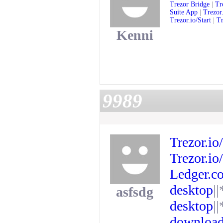
Trezor Bridge
|
Tr
Suite App
|
Trezor.
Trezor.io/Start
|
Tr
Kenni
9989
Trezor.io/
Trezor.io/
Ledger.co
desktop
|
asfsdg
desktop
|
downloa