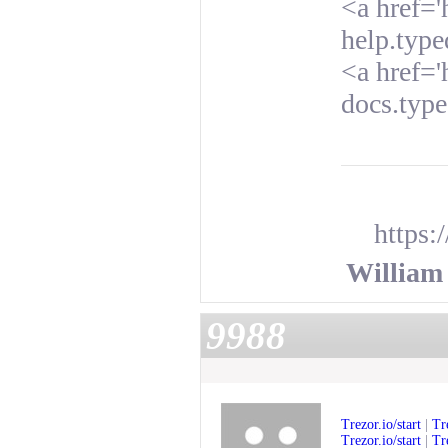
<a href='
help.type
<a href='
docs.type
https:
William
9988
Trezor.io/start
|
Tre
Trezor.io/start
|
Tre