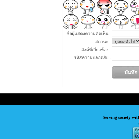
ชื่อผู้แสดงความคิดเห็น :
สถานะ :
ลิงค์ที่เกี่ยวข้อง :
รหัสความปลอดภัย :
Serving society wit