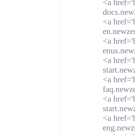
<a href='
docs.new
<a href='
en.newze
<a href='
enus.new
<a href='
start.ne
<a href='
faq.newz
<a href='
start.ne
<a href='h
eng.newze