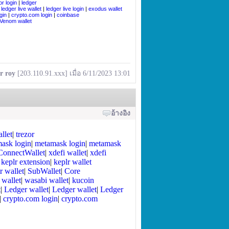
or login
|
ledger
|
ledger live wallet
|
ledger live login
|
exodus wallet
gin
|
crypto.com login
|
coinbase
Venom wallet
r roy
[203.110.91.xxx] เมื่อ 6/11/2023 13:01
อ้างอิง
llet
|
trezor
ask login
|
metamask login
|
metamask
ConnectWallet
|
xdefi wallet
|
xdefi
|
keplr extension
|
keplr wallet
r wallet
|
SubWallet
|
Core
 wallet
|
wasabi wallet
|
kucoin
t
|
Ledger wallet
|
Ledger wallet
|
Ledger
|
crypto.com login
|
crypto.com