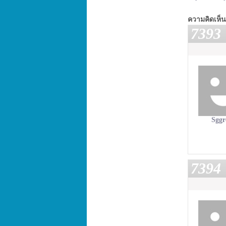
ความคิดเห็น
7393
Sggr
7394