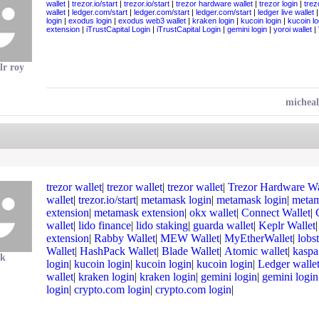
wallet
|
trezor.io/start
|
trezor.io/start
|
trezor hardware wallet
|
trezor login
|
trez
wallet
|
ledger.com/start
|
ledger.com/start
|
ledger.com/start
|
ledger live wallet
login
|
exodus login
|
exodus web3 wallet
|
kraken login
|
kucoin login
|
kucoin lo
extension
|
iTrustCapital Login
|
iTrustCapital Login
|
gemini login
|
yoroi wallet
|
lr roy
micheal
trezor wallet
|
trezor wallet
|
trezor wallet
|
Trezor Hardware Wa
wallet
|
trezor.io/start
|
metamask login
|
metamask login
|
metam
extension
|
metamask extension
|
okx wallet
|
Connect Wallet
|
wallet
|
lido finance
|
lido staking
|
guarda wallet
|
Keplr Wallet
extension
|
Rabby Wallet
|
MEW Wallet
|
MyEtherWallet
|
lobst
Wallet
|
HashPack Wallet
|
Blade Wallet
|
Atomic wallet
|
kaspa
ck
login
|
kucoin login
|
kucoin login
|
kucoin login
|
Ledger walle
wallet
|
kraken login
|
kraken login
|
gemini login
|
gemini login
login
|
crypto.com login
|
crypto.com login
|