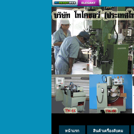
สร้างเว็บ
หน้าแรก
สินค้าเครื่องลับคม