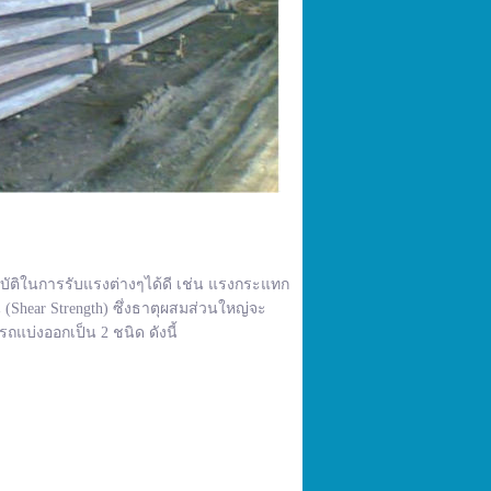
สมบัติในการรับแรงต่างๆได้ดี เช่น แรงกระแทก
น (Shear Strength) ซึ่งธาตุผสมส่วนใหญ่จะ
ถแบ่งออกเป็น 2 ชนิด ดังนี้