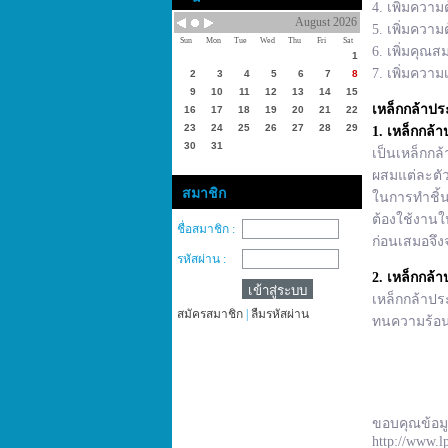
4. เพิ่มควา
August 2026
5. เพิ่มควา
Sun
Mon
Tue
Wed
Thu
Fri
Sat
6. เพิ่มคุณส
1
7. เพิ่มคว
2
3
4
5
6
7
8
9
10
11
12
13
14
15
เหล็กกล้าปร
16
17
18
19
20
21
22
23
24
25
26
27
28
29
1. เหล็กกล้า
30
31
เป็นเหล็กกล้
ผสมแต่ละตั
สมาชิก
ในการทำชิ้นส
ต้องใช้งาน
ชื่อสมาชิก :
ก่อนเสมอจึง
รหัสผ่าน :
2. เหล็กกล้า
เหล็กกล้าปร
สมัครสมาชิก
|
ลืมรหัสผ่าน
ทนความร้อน
ขอบคุณข้อมู
http://www.l