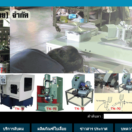
คำค้นหา :
บริการลับคม
ผลิตภัณฑ์ใบเลื่อย
ข่าวสาร ประกาศ
บทคว