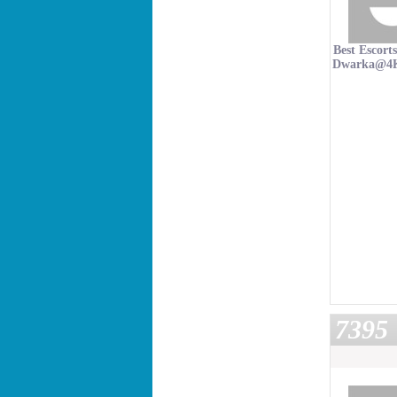
Best Escorts
Dwarka@4K
7395