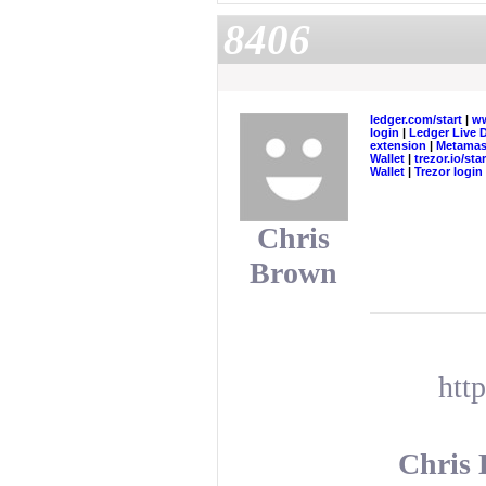
8406
ledger.com/start
|
ww
login
|
Ledger Live 
extension
|
Metamask
Wallet
|
trezor.io/star
Wallet
|
Trezor login
Chris
Brown
htt
Chris