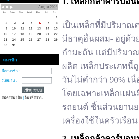
1. เหล็กกล้าคาร์บอน
August 2026
Sun
Mon
Tue
Wed
Thu
Fri
Sat
1
เป็นเหล็กที่มีปริมา
2
3
4
5
6
7
8
9
10
11
12
13
14
15
16
17
18
19
20
21
22
มีธาตุอื่นผสม- อยู่ด
23
24
25
26
27
28
29
30
31
กำมะถัน แต่มีปริมา
สมาชิก
ผลิต เหล็กประเภทนี
ชื่อสมาชิก :
วันไม่ต่ำกว่า 90% เน
รหัสผ่าน :
โดยเฉพาะเหล็กแผ่นมี
สมัครสมาชิก
|
ลืมรหัสผ่าน
รถยนต์ ชิ้นส่วนยานย
เครื่องใช้ในครัวเรื
2. เหล็กกล้าคาร์บอ