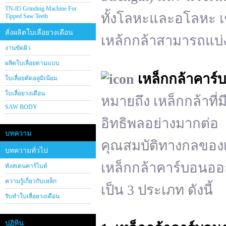
TN-85 Grinding Machine For
ทั้งโลหะและอโลหะ เช
Tipped Saw Teeth
สั่งผลิตใบเลื่อยวงเดือน
เหล้กกล้าสามารถแบ่งอ
งานขัดผิว
ผลิตใบเลื่อยตามแบบ
เหล็กกล้าคาร์บ
ใบเลื่อยตัดอลูมิเนียม
ใบเลื่อยวงเดือน
หมายถึง เหล็กกล้าที่
SAW BODY
อิทธิพลอย่างมากต่อ
บทความ
คุณสมบัติทางกลของเหล
บทความทั่วไป
เหล็กกล้าคาร์บอนอ
ทังสเตนคาร์ไบด์
ความรู้เกี่ยวกับเหล็ก
เป็น 3 ประเภท ดังนี้
รับทำใบเลื่อยวงเดือน
ปฎิทิน