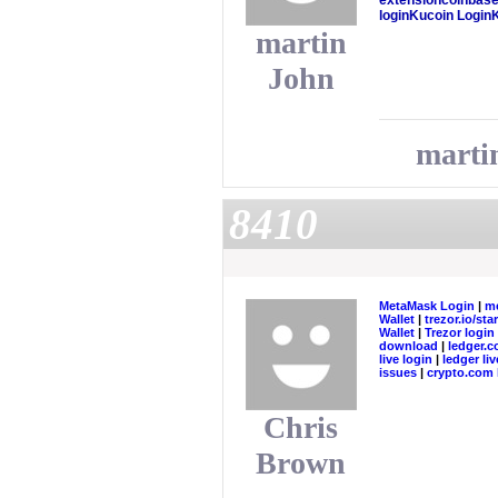
extension
coinbase
login
Kucoin Login
martin
John
marti
8410
MetaMask Login
|
m
Wallet
|
trezor.io/star
Wallet
|
Trezor login
download
|
ledger.c
live login
|
ledger liv
issues
|
crypto.com 
Chris
Brown