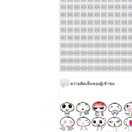
851
852
853
854
855
856
857
858
859
860
86
885
886
887
888
889
890
891
892
893
894
89
919
920
921
922
923
924
925
926
927
928
92
953
954
955
956
957
958
959
960
961
962
96
987
988
989
990
991
992
993
994
995
996
99
1021
1022
1023
1024
1025
1026
1027
1028
1029
1030
10
1055
1056
1057
1058
1059
1060
1061
1062
1063
1064
10
1089
1090
1091
1092
1093
1094
1095
1096
1097
1098
10
1123
1124
1125
1126
1127
1128
1129
1130
1131
1132
11
ความคิดเห็นของผู้เข้าชม