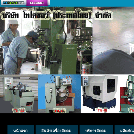
สร้างเว็บ
หน้าแรก
สินค้าเครื่องลับคม
บริการลับคม
ผลิตภัณ