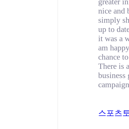
greater in
nice and 
simply sh
up to dat
it was a w
am happy 
chance to
There is 
business 
campaign
스포츠