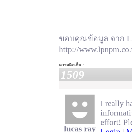
ขอบคุณข้อมูล จาก L
http://www.lpnpm.co.
ความคิดเห็น :
1509
I really 
informati
effort! P
lucas ray
Login
|
M