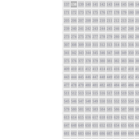
137
138
139
140
141
142
143
144
145
146
14
171
172
173
174
175
176
177
178
179
180
18
205
206
207
208
209
210
211
212
213
214
21
239
240
241
242
243
244
245
246
247
248
24
273
274
275
276
277
278
279
280
281
282
28
307
308
309
310
311
312
313
314
315
316
31
341
342
343
344
345
346
347
348
349
350
35
375
376
377
378
379
380
381
382
383
384
38
409
410
411
412
413
414
415
416
417
418
41
443
444
445
446
447
448
449
450
451
452
45
477
478
479
480
481
482
483
484
485
486
48
511
512
513
514
515
516
517
518
519
520
52
545
546
547
548
549
550
551
552
553
554
55
579
580
581
582
583
584
585
586
587
588
58
613
614
615
616
617
618
619
620
621
622
62
647
648
649
650
651
652
653
654
655
656
65
681
682
683
684
685
686
687
688
689
690
69