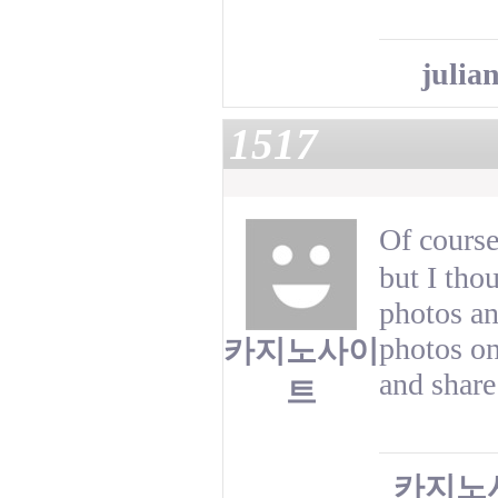
julia
1517
Of course
but I tho
photos an
photos on
카지노사이
and share
트
카지노