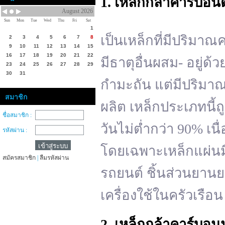
1. เหล็กกล้าคาร์บอน
August 2026
Sun
Mon
Tue
Wed
Thu
Fri
Sat
1
เป็นเหล็กที่มีปริมา
2
3
4
5
6
7
8
9
10
11
12
13
14
15
16
17
18
19
20
21
22
มีธาตุอื่นผสม- อยู่ด
23
24
25
26
27
28
29
30
31
กำมะถัน แต่มีปริมา
สมาชิก
ผลิต เหล็กประเภทนี
ชื่อสมาชิก :
วันไม่ต่ำกว่า 90% เน
รหัสผ่าน :
โดยเฉพาะเหล็กแผ่นมี
สมัครสมาชิก
|
ลืมรหัสผ่าน
รถยนต์ ชิ้นส่วนยานย
เครื่องใช้ในครัวเรื
2. เหล็กกล้าคาร์บอ