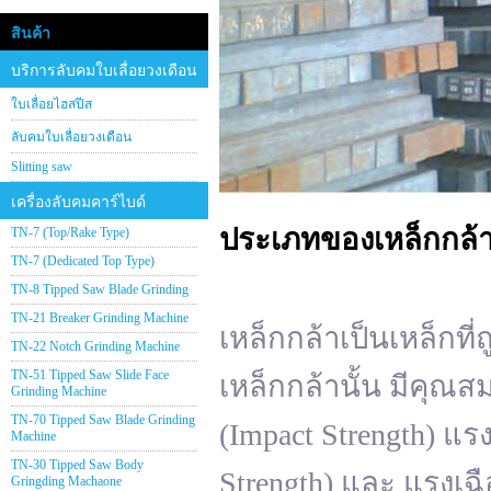
สินค้า
บริการลับคมใบเลื่อยวงเดือน
ใบเลื่อยไฮสปีส
ลับคมใบเลื่อยวงเดือน
Slitting saw
เครื่องลับคมคาร์ไบด์
ประเภทของเหล็กกล้
TN-7 (Top/Rake Type)
TN-7 (Dedicated Top Type)
TN-8 Tipped Saw Blade Grinding
TN-21 Breaker Grinding Machine
เหล็กกล้าเป็นเหล็กที
TN-22 Notch Grinding Machine
TN-51 Tipped Saw Slide Face
เหล็กกล้านั้น มีคุณ
Grinding Machine
TN-70 Tipped Saw Blade Grinding
(Impact Strength) แรง
Machine
TN-30 Tipped Saw Body
Strength) และ แรงเฉื
Gringding Machaone