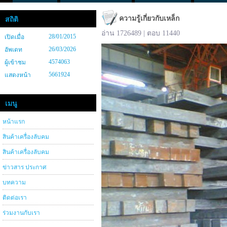
ความรู้เกี่ยวกับเหล็ก
สถิติ
อ่าน 1726489 | ตอบ 11440
28/01/2015
เปิดเมื่อ
26/03/2026
อัพเดท
4574063
ผู้เข้าชม
5661924
แสดงหน้า
เมนู
หน้าแรก
สินค้าเครื่องลับคม
สินค้าเครื่องลับคม
ข่าวสาร ประกาศ
บทความ
ติดต่อเรา
ร่วมงานกับเรา