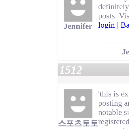
definitel
posts. Vi
login
|
Ba
Jennifer
Je
1512
'this is 
posting a
notable si
registere
스포츠토토