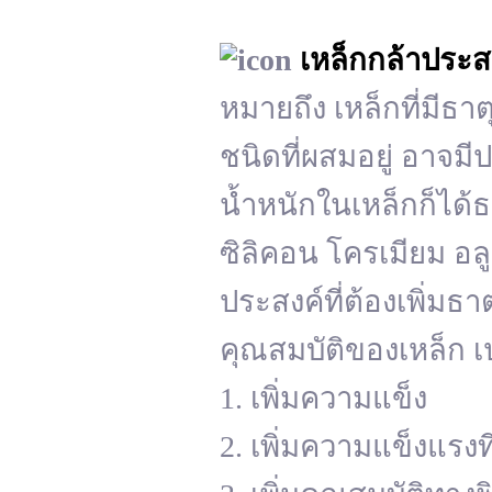
เหล็กกล้าประสม
หมายถึง เหล็กที่มีธ
ชนิดที่ผสมอยู่ อาจม
น้ำหนักในเหล็กก็ได้ธ
ซิลิคอน โครเมียม อลู
ประสงค์ที่ต้องเพิ่มธา
คุณสมบัติของเหล็ก เป
1. เพิ่มความแข็ง
2. เพิ่มความแข็งแรงท