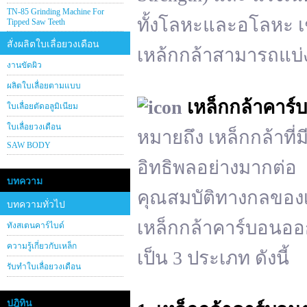
TN-85 Grinding Machine For
ทั้งโลหะและอโลหะ เช
Tipped Saw Teeth
สั่งผลิตใบเลื่อยวงเดือน
เหล้กกล้าสามารถแบ่งอ
งานขัดผิว
ผลิตใบเลื่อยตามแบบ
เหล็กกล้าคาร์บ
ใบเลื่อยตัดอลูมิเนียม
ใบเลื่อยวงเดือน
หมายถึง เหล็กกล้าที่
SAW BODY
อิทธิพลอย่างมากต่อ
บทความ
คุณสมบัติทางกลของเหล
บทความทั่วไป
เหล็กกล้าคาร์บอนอ
ทังสเตนคาร์ไบด์
ความรู้เกี่ยวกับเหล็ก
เป็น 3 ประเภท ดังนี้
รับทำใบเลื่อยวงเดือน
ปฎิทิน