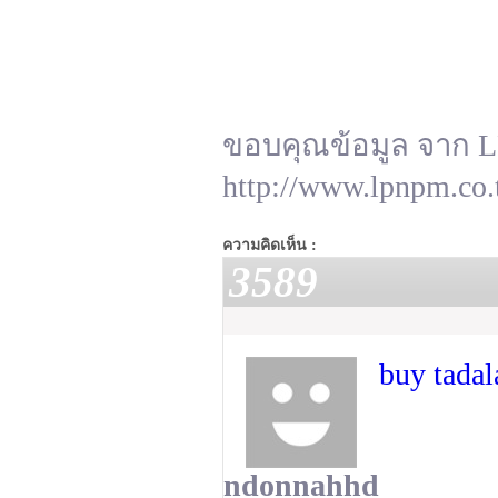
ขอบคุณข้อมูล จาก L
http://www.lpnpm.co.
ความคิดเห็น :
3589
buy tadal
ndonnahhd