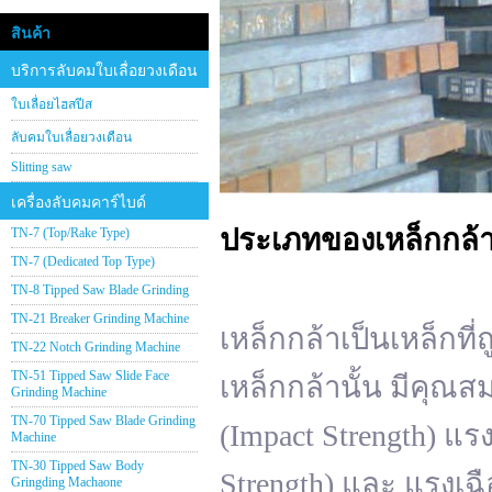
สินค้า
บริการลับคมใบเลื่อยวงเดือน
ใบเลื่อยไฮสปีส
ลับคมใบเลื่อยวงเดือน
Slitting saw
เครื่องลับคมคาร์ไบด์
ประเภทของเหล็กกล้
TN-7 (Top/Rake Type)
TN-7 (Dedicated Top Type)
TN-8 Tipped Saw Blade Grinding
TN-21 Breaker Grinding Machine
เหล็กกล้าเป็นเหล็กที
TN-22 Notch Grinding Machine
TN-51 Tipped Saw Slide Face
เหล็กกล้านั้น มีคุณ
Grinding Machine
TN-70 Tipped Saw Blade Grinding
(Impact Strength) แรง
Machine
TN-30 Tipped Saw Body
Strength) และ แรงเฉื
Gringding Machaone