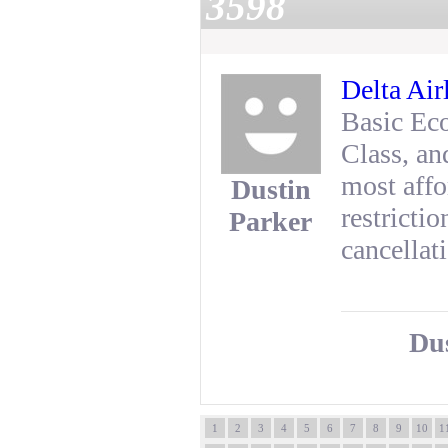
3598
Delta Air
Basic Ec
Class, an
most affo
Dustin
restricti
Parker
cancellat
Du
1
2
3
4
5
6
7
8
9
10
1