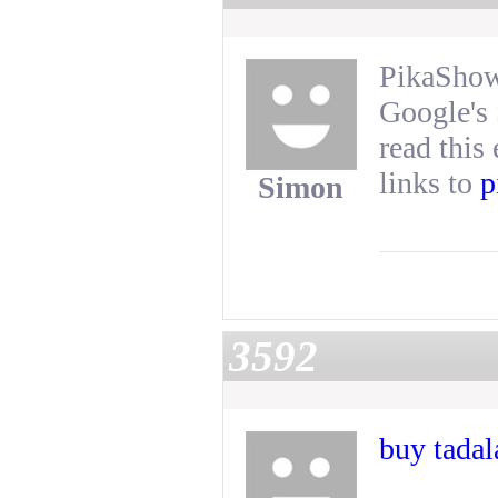
PikaShow
Google's
read this 
links to
p
Simon
3592
buy tadal