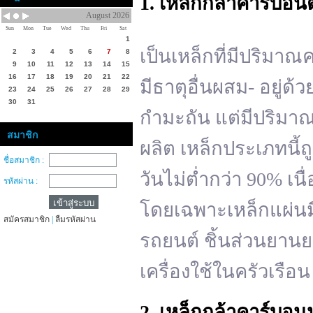
1. เหล็กกล้าคาร์บอน
August 2026
Sun
Mon
Tue
Wed
Thu
Fri
Sat
1
เป็นเหล็กที่มีปริมา
2
3
4
5
6
7
8
9
10
11
12
13
14
15
16
17
18
19
20
21
22
มีธาตุอื่นผสม- อยู่ด
23
24
25
26
27
28
29
30
31
กำมะถัน แต่มีปริมา
สมาชิก
ผลิต เหล็กประเภทนี
ชื่อสมาชิก :
วันไม่ต่ำกว่า 90% เน
รหัสผ่าน :
โดยเฉพาะเหล็กแผ่นมี
สมัครสมาชิก
|
ลืมรหัสผ่าน
รถยนต์ ชิ้นส่วนยานย
เครื่องใช้ในครัวเรื
2. เหล็กกล้าคาร์บอ