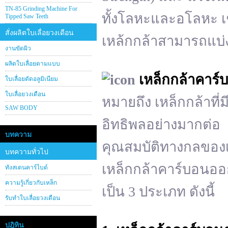
TN-85 Grinding Machine For
ทั้งโลหะและอโลหะ เช
Tipped Saw Teeth
สั่งผลิตใบเลื่อยวงเดือน
เหล้กกล้าสามารถแบ่งอ
งานขัดผิว
ผลิตใบเลื่อยตามแบบ
เหล็กกล้าคาร์บ
ใบเลื่อยตัดอลูมิเนียม
ใบเลื่อยวงเดือน
หมายถึง เหล็กกล้าที่
SAW BODY
อิทธิพลอย่างมากต่อ
บทความ
คุณสมบัติทางกลของเหล
บทความทั่วไป
เหล็กกล้าคาร์บอนอ
ทังสเตนคาร์ไบด์
ความรู้เกี่ยวกับเหล็ก
เป็น 3 ประเภท ดังนี้
รับทำใบเลื่อยวงเดือน
ปฎิทิน