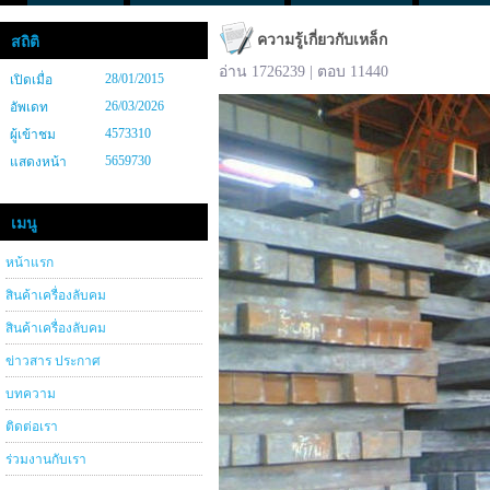
ความรู้เกี่ยวกับเหล็ก
สถิติ
อ่าน 1726239 | ตอบ 11440
28/01/2015
เปิดเมื่อ
26/03/2026
อัพเดท
4573310
ผู้เข้าชม
5659730
แสดงหน้า
เมนู
หน้าแรก
สินค้าเครื่องลับคม
สินค้าเครื่องลับคม
ข่าวสาร ประกาศ
บทความ
ติดต่อเรา
ร่วมงานกับเรา