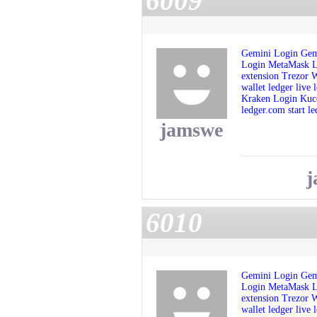
6009
Gemini Login
Gem
Login
MetaMask L
extension
Trezor W
wallet
ledger live 
Kraken Login
Kuc
ledger.com start
le
jamswe
j
6010
Gemini Login
Gem
Login
MetaMask L
extension
Trezor W
wallet
ledger live 