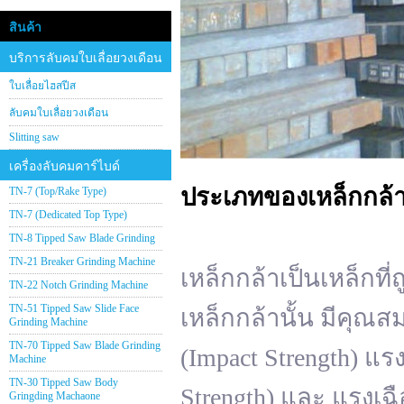
สินค้า
บริการลับคมใบเลื่อยวงเดือน
ใบเลื่อยไฮสปีส
ลับคมใบเลื่อยวงเดือน
Slitting saw
เครื่องลับคมคาร์ไบด์
ประเภทของเหล็กกล้
TN-7 (Top/Rake Type)
TN-7 (Dedicated Top Type)
TN-8 Tipped Saw Blade Grinding
TN-21 Breaker Grinding Machine
เหล็กกล้าเป็นเหล็กที
TN-22 Notch Grinding Machine
TN-51 Tipped Saw Slide Face
เหล็กกล้านั้น มีคุณ
Grinding Machine
TN-70 Tipped Saw Blade Grinding
(Impact Strength) แรง
Machine
TN-30 Tipped Saw Body
Strength) และ แรงเฉื
Gringding Machaone