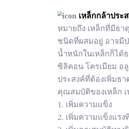
เหล็กกล้าประสม
หมายถึง เหล็กที่มีธ
ชนิดที่ผสมอยู่ อาจม
น้ำหนักในเหล็กก็ได้ธ
ซิลิคอน โครเมียม อลู
ประสงค์ที่ต้องเพิ่มธา
คุณสมบัติของเหล็ก เป
1. เพิ่มความแข็ง
2. เพิ่มความแข็งแรงท