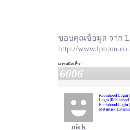
ขอบคุณข้อมูล จาก L
http://www.lpnpm.co.
ความคิดเห็น :
6006
Robinhood Login
Login
|
Robinhood
Robinhood Login
Metamask Extensi
nick