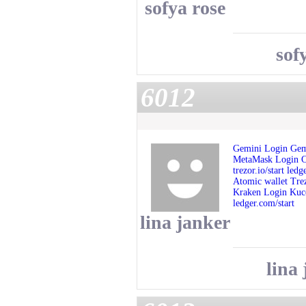
sofya rose
sof
6012
Gemini Login
Gem
MetaMask Login
C
trezor.io/start
ledg
Atomic wallet
Tre
Kraken Login
Kuc
ledger.com/start
lina janker
lina