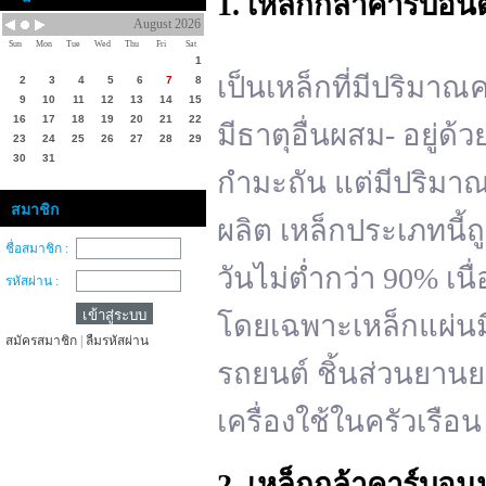
1. เหล็กกล้าคาร์บอน
August 2026
Sun
Mon
Tue
Wed
Thu
Fri
Sat
1
เป็นเหล็กที่มีปริมา
2
3
4
5
6
7
8
9
10
11
12
13
14
15
16
17
18
19
20
21
22
มีธาตุอื่นผสม- อยู่ด
23
24
25
26
27
28
29
30
31
กำมะถัน แต่มีปริมา
สมาชิก
ผลิต เหล็กประเภทนี
ชื่อสมาชิก :
วันไม่ต่ำกว่า 90% เน
รหัสผ่าน :
โดยเฉพาะเหล็กแผ่นมี
สมัครสมาชิก
|
ลืมรหัสผ่าน
รถยนต์ ชิ้นส่วนยานย
เครื่องใช้ในครัวเรื
2. เหล็กกล้าคาร์บอ