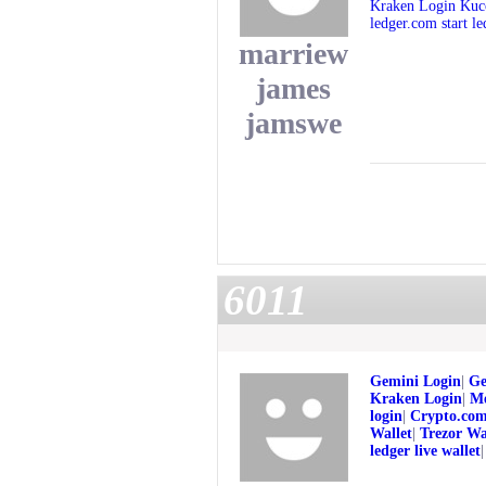
Kraken Login
Kuc
ledger.com start
le
marriew
james
jamswe
6011
Gemini Login
|
Ge
Kraken Login
|
Me
login
|
Crypto.com
Wallet
|
Trezor Wa
ledger live wallet