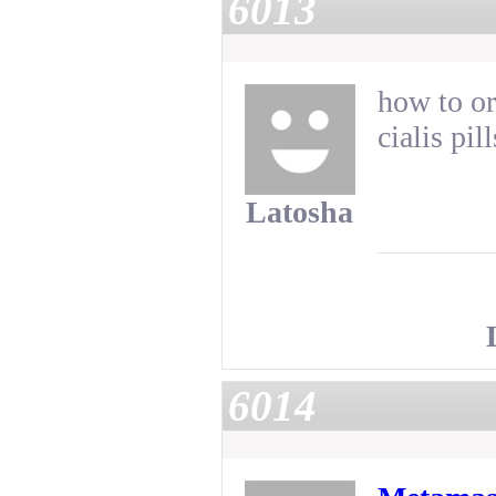
6013
how to ord
cialis pill
Latosha
6014