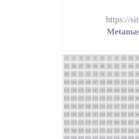
https://
Metamas
1
2
3
4
5
6
7
8
9
10
1
35
36
37
38
39
40
41
42
43
44
4
69
70
71
72
73
74
75
76
77
78
7
103
104
105
106
107
108
109
110
111
112
11
137
138
139
140
141
142
143
144
145
146
14
171
172
173
174
175
176
177
178
179
180
18
205
206
207
208
209
210
211
212
213
214
21
239
240
241
242
243
244
245
246
247
248
24
273
274
275
276
277
278
279
280
281
282
28
307
308
309
310
311
312
313
314
315
316
31
341
342
343
344
345
346
347
348
349
350
35