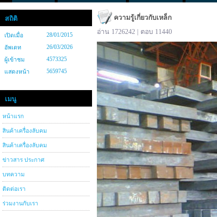
ความรู้เกี่ยวกับเหล็ก
สถิติ
อ่าน 1726242 | ตอบ 11440
28/01/2015
เปิดเมื่อ
26/03/2026
อัพเดท
4573325
ผู้เข้าชม
5659745
แสดงหน้า
เมนู
หน้าแรก
สินค้าเครื่องลับคม
สินค้าเครื่องลับคม
ข่าวสาร ประกาศ
บทความ
ติดต่อเรา
ร่วมงานกับเรา