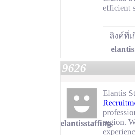
efficient 
ลิงค์ที่
elantis
9626
Elantis S
Recruitm
professio
region. W
elantisstaffing
experience