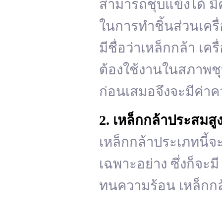
สามารถชุบแข็งได้ ม
ในการทำชิ้นส่วนเครื่
มีชื่อว่าเหล็กกล้า เคร
ต้องใช้งานในสภาพช
ก่อนเสมอจึงจะมีค่าค
2. เหล็กกล้าประสมสูง 
เหล็กกล้าประเภทนี้จ
เฉพาะอย่าง ซึ่งก็จะ
ทนความร้อน เหล็กกล