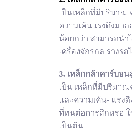
เป็นเหล็กที่มีปริมา
ความเค้นแรงดึงมากก
น้อยกว่า สามารถนำไป
เครื่องจักรกล รางรถไ
3. เหล็กกล้าคาร์บอนส
เป็น เหล็กที่มีปริม
และความเค้น- แรงดึง
ที่ทนต่อการสึกหรอ ใ
เป็นต้น