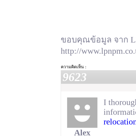
ขอบคุณข้อมูล จาก L
http://www.lpnpm.co.
ความคิดเห็น :
9623
I thoroug
informati
relocatio
Alex