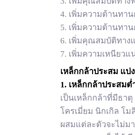
3. เพิ่มคุณสมบัติทางฟิ
4. เพิ่มความต้านทา
5. เพิ่มความต้านทา
6. เพิ่มคุณสมบัติทางแ
7. เพิ่มความเหนียว
เหล็กกล้าประสม แบ่งอ
1. เหล็กกล้าประสมต่ำ
เป็นเหล็กกล้าที่มีธา
โครเมี่ยม นิกเกิล โม
ผสมแต่ละตัวจะไม่ม