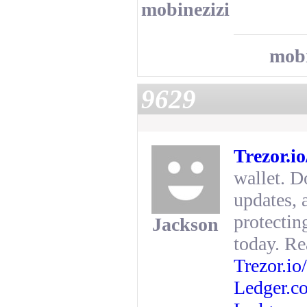
mobinezizi
mobi
9629
Trezor.io
wallet. D
updates, 
protectin
Jackson
today. R
Trezor.io/
Ledger.co