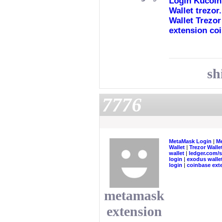
Login
Kucoin
Wallet
trezor.
Wallet
Trezor
extension
co
sh
7776
MetaMask Login
|
M
Wallet
|
Trezor Walle
wallet
|
ledger.com/s
login
|
exodus walle
login
|
coinbase ext
metamask
extension