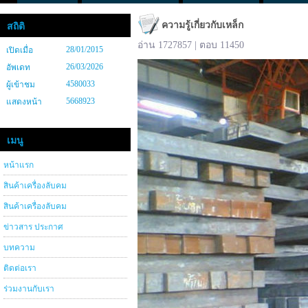
ความรู้เกี่ยวกับเหล็ก
สถิติ
อ่าน 1727857 | ตอบ 11450
28/01/2015
เปิดเมื่อ
26/03/2026
อัพเดท
4580033
ผู้เข้าชม
5668923
แสดงหน้า
เมนู
หน้าแรก
สินค้าเครื่องลับคม
สินค้าเครื่องลับคม
ข่าวสาร ประกาศ
บทความ
ติดต่อเรา
ร่วมงานกับเรา