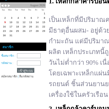
1. เหล็กกล้าคาร์บอน
August 2026
Sun
Mon
Tue
Wed
Thu
Fri
Sat
1
เป็นเหล็กที่มีปริมา
2
3
4
5
6
7
8
9
10
11
12
13
14
15
16
17
18
19
20
21
22
มีธาตุอื่นผสม- อยู่ด
23
24
25
26
27
28
29
30
31
กำมะถัน แต่มีปริมา
สมาชิก
ผลิต เหล็กประเภทนี
ชื่อสมาชิก :
วันไม่ต่ำกว่า 90% เน
รหัสผ่าน :
โดยเฉพาะเหล็กแผ่นมี
สมัครสมาชิก
|
ลืมรหัสผ่าน
รถยนต์ ชิ้นส่วนยานย
เครื่องใช้ในครัวเรื
2. เหล็กกล้าคาร์บอ