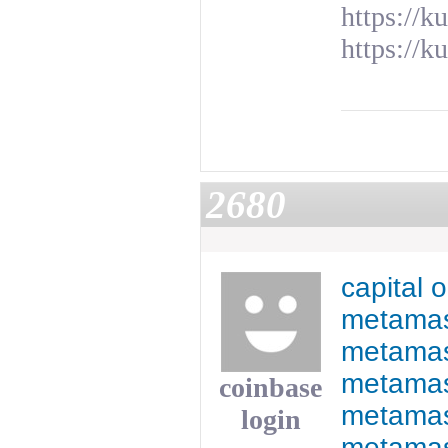
https://k
https://k
2680
capital 
metamas
metamas
metamas
coinbase
metamas
login
metamas