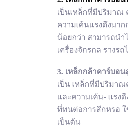
เป็นเหล็กที่มีปริมา
ความเค้นแรงดึงมากก
น้อยกว่า สามารถนำไป
เครื่องจักรกล รางรถไ
3. เหล็กกล้าคาร์บอนส
เป็น เหล็กที่มีปริม
และความเค้น- แรงดึง
ที่ทนต่อการสึกหรอ ใ
เป็นต้น