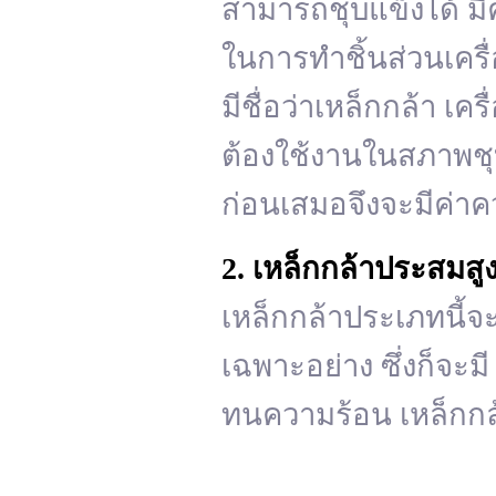
สามารถชุบแข็งได้ ม
ในการทำชิ้นส่วนเครื่
มีชื่อว่าเหล็กกล้า เคร
ต้องใช้งานในสภาพช
ก่อนเสมอจึงจะมีค่าค
2. เหล็กกล้าประสมสูง 
เหล็กกล้าประเภทนี้จ
เฉพาะอย่าง ซึ่งก็จะ
ทนความร้อน เหล็กกล