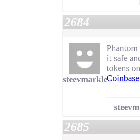
2684
Phantom i
it safe an
tokens on
Coinbase
steevmarkle
steevm
2685