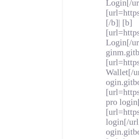
Login[/url
[url=http
[/b]| [b]
[url=htt
Login[/ur
ginm.gitb
[url=http
Wallet[/ur
ogin.gitb
[url=http
pro login[
[url=http
login[/url
ogin.gitb