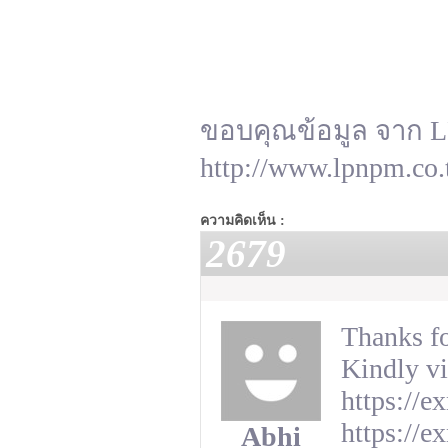
ขอบคุณข้อมูล จาก L
http://www.lpnpm.co.
ความคิดเห็น :
2679
Thanks fo
Kindly vi
https://e
https://e
Abhi