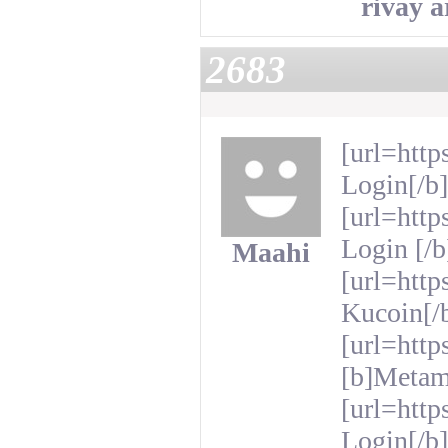
rivay 
2683
[url=http
Login[/b]
[url=http
Login [/b]
Maahi
[url=http
Kucoin[/b
[url=http
[b]Metama
[url=http
Login[/b]