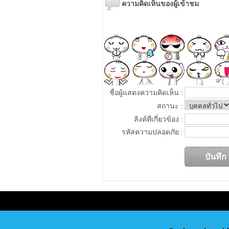
ความคิดเห็นของผู้เข้าชม
ชื่อผู้แสดงความคิดเห็น :
สถานะ :
ลิงค์ที่เกี่ยวข้อง :
รหัสความปลอดภัย :