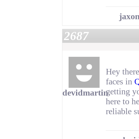
jaxo
2687
Hey there
faces in
Q
getting y
devidmartin
here to h
reliable 