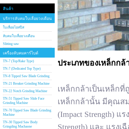
สินค้า
บริการลับคมใบเลื่อยวงเดือน
ใบเลื่อยไฮสปีส
ลับคมใบเลื่อยวงเดือน
Slitting saw
เครื่องลับคมคาร์ไบด์
ประเภทของเหล็กกล้
TN-7 (Top/Rake Type)
TN-7 (Dedicated Top Type)
TN-8 Tipped Saw Blade Grinding
TN-21 Breaker Grinding Machine
เหล็กกล้าเป็นเหล็กที
TN-22 Notch Grinding Machine
TN-51 Tipped Saw Slide Face
เหล็กกล้านั้น มีคุณ
Grinding Machine
TN-70 Tipped Saw Blade Grinding
(Impact Strength) แรง
Machine
TN-30 Tipped Saw Body
Strength) และ แรงเฉื
Gringding Machaone