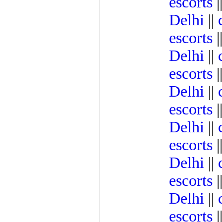
escorts
|
Delhi
||
escorts
|
Delhi
||
escorts
|
Delhi
||
escorts
|
Delhi
||
escorts
|
Delhi
||
escorts
|
Delhi
||
escorts
|