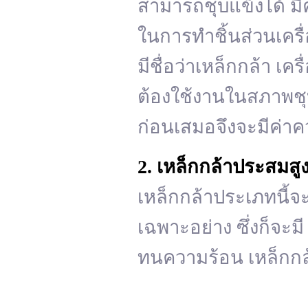
สามารถชุบแข็งได้ ม
ในการทำชิ้นส่วนเครื่
มีชื่อว่าเหล็กกล้า เคร
ต้องใช้งานในสภาพช
ก่อนเสมอจึงจะมีค่าค
2. เหล็กกล้าประสมสูง 
เหล็กกล้าประเภทนี้จ
เฉพาะอย่าง ซึ่งก็จะ
ทนความร้อน เหล็กกล