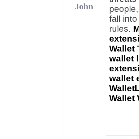
John
people,
fall int
rules.
M
extens
Wallet
wallet
extens
wallet 
Wallet
Wallet