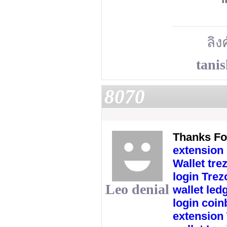
ลิงค
tani
8070
Thanks Fo
extension
Wallet
trez
login
Trez
Leo denial
wallet
led
login
coin
extension