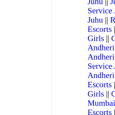
Juhu
||
J
Service
Juhu
||
R
Escorts
Girls
||
C
Andheri
Andheri
Service
Andheri
Escorts
Girls
||
C
Mumba
Escorts