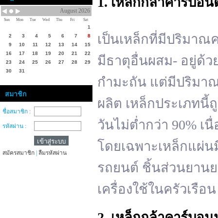
1. เหล็กกล้าคาร์บอน
August 2026
Sun
Mon
Tue
Wed
Thu
Fri
Sat
1
เป็นเหล็กที่มีปริมา
2
3
4
5
6
7
8
9
10
11
12
13
14
15
16
17
18
19
20
21
22
มีธาตุอื่นผสม- อยู่ด
23
24
25
26
27
28
29
30
31
กำมะถัน แต่มีปริมา
สมาชิก
ผลิต เหล็กประเภทนี
ชื่อสมาชิก :
วันไม่ต่ำกว่า 90% เน
รหัสผ่าน :
โดยเฉพาะเหล็กแผ่นมี
สมัครสมาชิก
|
ลืมรหัสผ่าน
รถยนต์ ชิ้นส่วนยานย
เครื่องใช้ในครัวเรื
2. เหล็กกล้าคาร์บอ