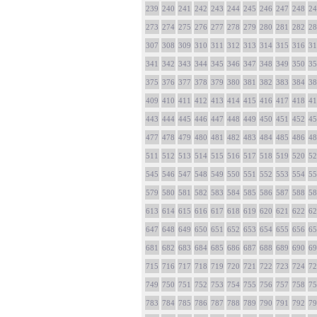
239
240
241
242
243
244
245
246
247
248
24
273
274
275
276
277
278
279
280
281
282
28
307
308
309
310
311
312
313
314
315
316
31
341
342
343
344
345
346
347
348
349
350
35
375
376
377
378
379
380
381
382
383
384
38
409
410
411
412
413
414
415
416
417
418
41
443
444
445
446
447
448
449
450
451
452
45
477
478
479
480
481
482
483
484
485
486
48
511
512
513
514
515
516
517
518
519
520
52
545
546
547
548
549
550
551
552
553
554
55
579
580
581
582
583
584
585
586
587
588
58
613
614
615
616
617
618
619
620
621
622
62
647
648
649
650
651
652
653
654
655
656
65
681
682
683
684
685
686
687
688
689
690
69
715
716
717
718
719
720
721
722
723
724
72
749
750
751
752
753
754
755
756
757
758
75
783
784
785
786
787
788
789
790
791
792
79