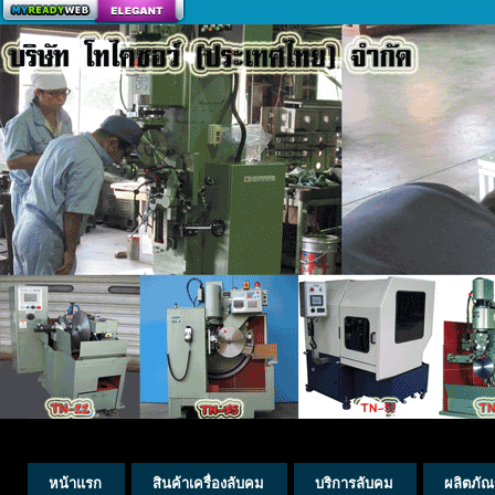
สร้างเว็บ
หน้าแรก
สินค้าเครื่องลับคม
บริการลับคม
ผลิตภัณ