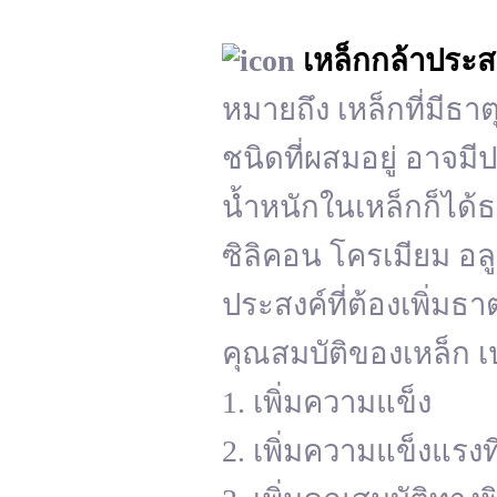
เหล็กกล้าประสม
หมายถึง เหล็กที่มีธ
ชนิดที่ผสมอยู่ อาจม
น้ำหนักในเหล็กก็ได้ธ
ซิลิคอน โครเมียม อลู
ประสงค์ที่ต้องเพิ่มธา
คุณสมบัติของเหล็ก เป
1. เพิ่มความแข็ง
2. เพิ่มความแข็งแรงท