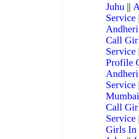
Juhu
||
A
Service
Andheri
Call Gir
Service
Profile 
Andheri
Service
Mumba
Call Gi
Service
Girls In