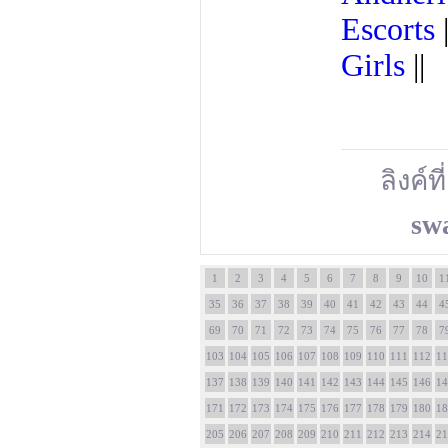
Escorts
Girls
||
ลิงค์ที
sw
1
2
3
4
5
6
7
8
9
10
1
35
36
37
38
39
40
41
42
43
44
4
69
70
71
72
73
74
75
76
77
78
7
103
104
105
106
107
108
109
110
111
112
11
137
138
139
140
141
142
143
144
145
146
14
171
172
173
174
175
176
177
178
179
180
18
205
206
207
208
209
210
211
212
213
214
21