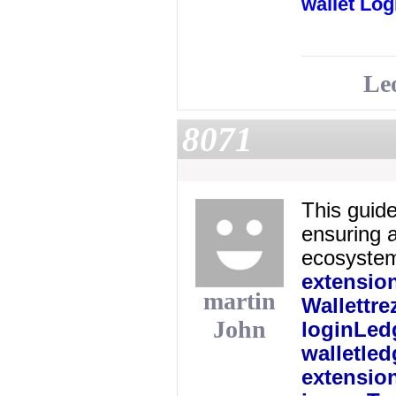
wallet Log
Le
8071
This guide
ensuring a
ecosyste
extensio
martin
Wallet
tre
John
login
Ledg
wallet
led
extensio