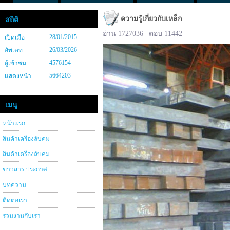
ความรู้เกี่ยวกับเหล็ก
สถิติ
อ่าน 1727036 | ตอบ 11442
28/01/2015
เปิดเมื่อ
26/03/2026
อัพเดท
4576154
ผู้เข้าชม
5664203
แสดงหน้า
เมนู
หน้าแรก
สินค้าเครื่องลับคม
สินค้าเครื่องลับคม
ข่าวสาร ประกาศ
บทความ
ติดต่อเรา
ร่วมงานกับเรา