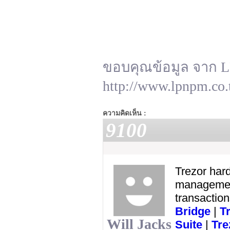
ขอบคุณข้อมูล จาก L
http://www.lpnpm.co.
ความคิดเห็น :
9100
Trezor hard
management
transactio
Bridge
|
T
Will Jacks
Suite
|
Tre