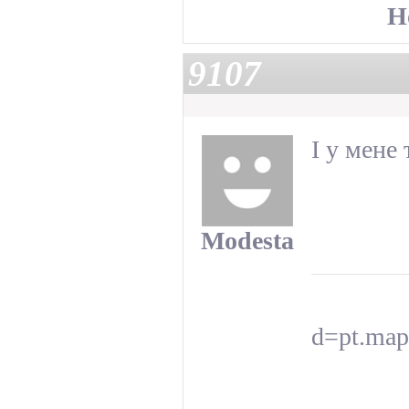
H
9107
І у мене 
Modesta
d=pt.ma