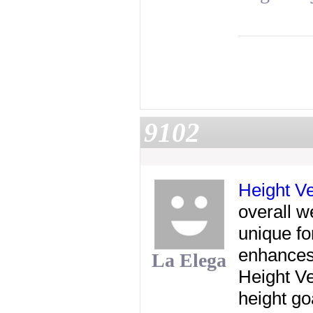
9102
Height V
overall w
unique f
enhances
La Elega
Height Ve
height go