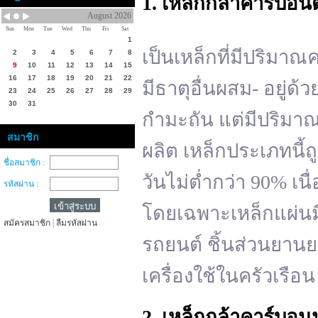
1. เหล็กกล้าคาร์บอน
August 2026
Sun
Mon
Tue
Wed
Thu
Fri
Sat
1
เป็นเหล็กที่มีปริมา
2
3
4
5
6
7
8
9
10
11
12
13
14
15
16
17
18
19
20
21
22
มีธาตุอื่นผสม- อยู่ด
23
24
25
26
27
28
29
30
31
กำมะถัน แต่มีปริมา
สมาชิก
ผลิต เหล็กประเภทนี
ชื่อสมาชิก :
วันไม่ต่ำกว่า 90% เน
รหัสผ่าน :
โดยเฉพาะเหล็กแผ่นมี
สมัครสมาชิก
|
ลืมรหัสผ่าน
รถยนต์ ชิ้นส่วนยานย
เครื่องใช้ในครัวเรื
2. เหล็กกล้าคาร์บอ