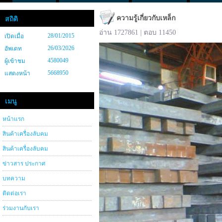
ความรู้เกี่ยวกับเหล็ก
สถิติ
อ่าน 1727861 | ตอบ 11450
28/01/2015
เปิดเมื่อ
26/03/2026
อัพเดท
4580049
ผู้เข้าชม
5668950
แสดงหน้า
เมนู
หน้าแรก
สินค้าเครื่องลับคม
สินค้าเครื่องลับคม
ข่าวสาร ประกาศ
บทความ
ติดต่อเรา
ร่วมงานกับเรา