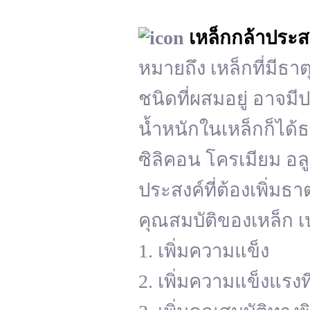
เหล็กกล้าประสม
หมายถึง เหล็กที่มีธ
ชนิดที่ผสมอยู่ อาจม
น้ำหนักในเหล็กก็ได้ธ
ซิลิคอน โครเมียม อลู
ประสงค์ที่ต้องเพิ่มธา
คุณสมบัติของเหล็ก เป
1. เพิ่มความแข็ง
2. เพิ่มความแข็งแรงท