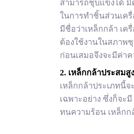
สามารถชุบแข็งได้ ม
ในการทำชิ้นส่วนเครื่
มีชื่อว่าเหล็กกล้า เคร
ต้องใช้งานในสภาพช
ก่อนเสมอจึงจะมีค่าค
2. เหล็กกล้าประสมสูง 
เหล็กกล้าประเภทนี้จ
เฉพาะอย่าง ซึ่งก็จะ
ทนความร้อน เหล็กกล