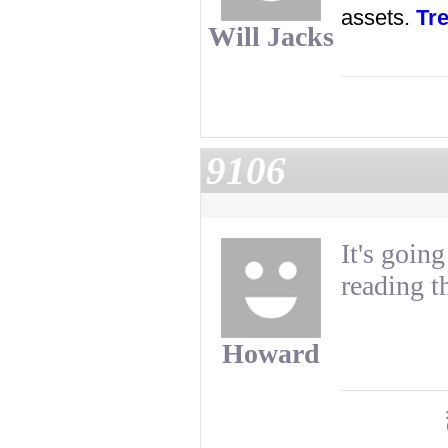
assets.
Tre
Will Jacks
9106
It's going
reading t
Howard