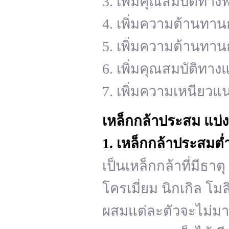
3. เพิ่มคุณสมบัติทางฟิ
4. เพิ่มความต้านทา
5. เพิ่มความต้านทา
6. เพิ่มคุณสมบัติทางแ
7. เพิ่มความเหนียว
เหล็กกล้าประสม แบ่งอ
1. เหล็กกล้าประสมต่ำ
เป็นเหล็กกล้าที่มีธา
โครเมี่ยม นิกเกิล โม
ผสมแต่ละตัวจะไม่ม