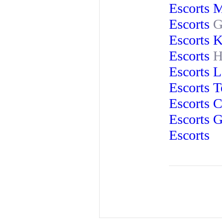
Escorts
M
Escorts
G
Escorts
K
Escorts
H
Escorts
L
Escorts
T
Escorts
C
Escorts
G
Escorts