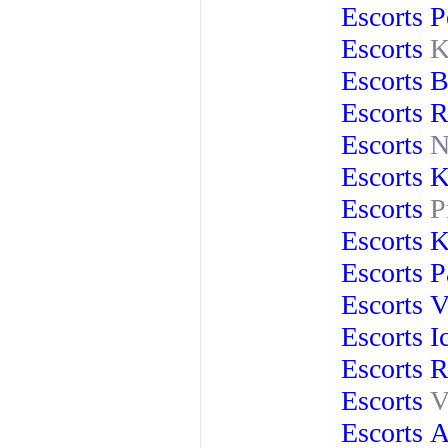
Escorts
P
Escorts
K
Escorts
B
Escorts
R
Escorts
N
Escorts
K
Escorts
P
Escorts
K
Escorts
P
Escorts
V
Escorts
I
Escorts
R
Escorts
V
Escorts
A