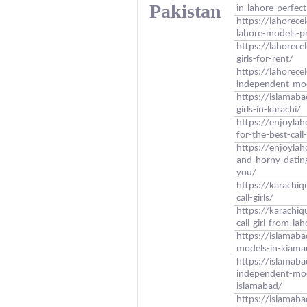
Pakistan
in-lahore-perfec
https://lahorece
lahore-models-p
https://lahorece
girls-for-rent/
https://lahorece
independent-mo
https://islamaba
girls-in-karachi/
https://enjoyla
for-the-best-call-
https://enjoyla
and-horny-dating
you/
https://karachi
call-girls/
https://karachi
call-girl-from-la
https://islamaba
models-in-kiama
https://islamaba
independent-mod
islamabad/
https://islamaba