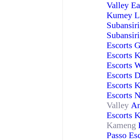
Valley
Ea
Kumey
L
Subansiri
Subansiri
Escorts
G
Escorts
K
Escorts
W
Escorts
D
Escorts
K
Escorts
N
Valley
An
Escorts
K
Kameng
Passo Esc