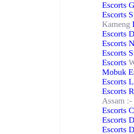
Escorts
G
Escorts
S
Kameng
Escorts
D
Escorts
N
Escorts
S
Escorts
W
Mobuk Es
Escorts
L
Escorts
R
Assam :-
Escorts
C
Escorts
D
Escorts
D