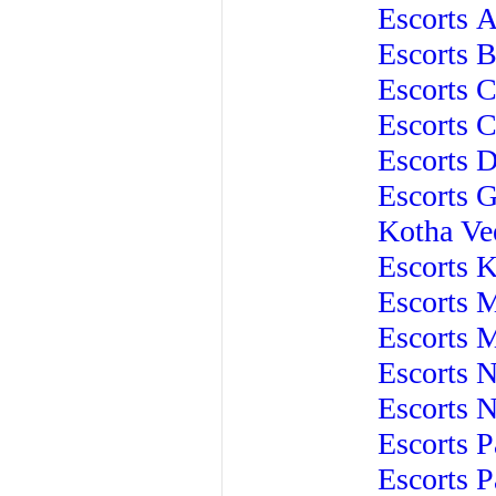
Escorts
A
Escorts
B
Escorts
C
Escorts
C
Escorts
D
Escorts
G
Kotha Ve
Escorts
K
Escorts
M
Escorts
M
Escorts
N
Escorts
N
Escorts
P
Escorts
P