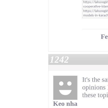
https://lahoregi
cooperative-isl
https://lahoregi
models-in-karach
Fe
1242
It's the s
opinions 
these top
Keo nha