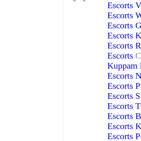
Escorts
V
Escorts
W
Escorts
G
Escorts
K
Escorts
R
Escorts
C
Kuppam E
Escorts
N
Escorts
P
Escorts
S
Escorts
T
Escorts
B
Escorts
K
Escorts
P