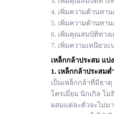
3. เพิ่มคุณสมบัติทางฟิ
4. เพิ่มความต้านทา
5. เพิ่มความต้านทา
6. เพิ่มคุณสมบัติทางแ
7. เพิ่มความเหนียว
เหล็กกล้าประสม แบ่งอ
1. เหล็กกล้าประสมต่ำ
เป็นเหล็กกล้าที่มีธา
โครเมี่ยม นิกเกิล โม
ผสมแต่ละตัวจะไม่ม