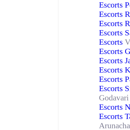
Escorts
P
Escorts
R
Escorts
R
Escorts
S
Escorts
V
Escorts
G
Escorts
J
Escorts
K
Escorts
P
Escorts
S
Godavar
Escorts
N
Escorts
T
Arunacha