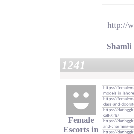
http://w
Shamli 
1241
https://femalem
models-in-lahore-
https://femalem
class-and-doorste
https://datinggi
call-girls/
Female
https://datinggi
and-charming-gir
Escorts in
https://datinggi