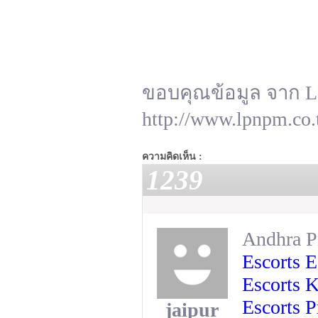
ขอบคุณข้อมูล จาก L
http://www.lpnpm.co.
ความคิดเห็น :
1239
Andhra P
Escorts
E
Escorts
K
Escorts
P
jaipur