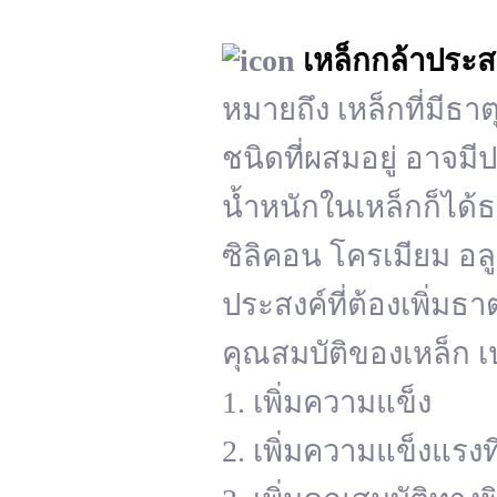
เหล็กกล้าประสม
หมายถึง เหล็กที่มีธ
ชนิดที่ผสมอยู่ อาจม
น้ำหนักในเหล็กก็ได้ธ
ซิลิคอน โครเมียม อลู
ประสงค์ที่ต้องเพิ่มธา
คุณสมบัติของเหล็ก เป
1. เพิ่มความแข็ง
2. เพิ่มความแข็งแรงท