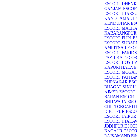
ESCORT
DHENK
GANJAM ESCOR
ESCORT
JHARS
KANDHAMAL E
KENDUJHAR ES
ESCORT
MALKA
NABARANGPUR
ESCORT
PURI E
ESCORT
SUBAR
AMRITSAR ESC
ESCORT
FARID
FAZILKA ESCO
ESCORT
HOSHI
KAPURTHALA E
ESCORT
MOGA 
ESCORT
PATHA
RUPNAGAR ESC
BHAGAT SINGH
AJMER ESCORT
BARAN ESCORT
BHILWARA ESC
CHITTORGARH 
DHOLPUR ESCO
ESCORT
JAIPUR
ESCORT
JHALA
JODHPUR ESCO
NAGAUR ESCO
RAJSAMAND ES