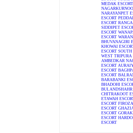
MEDAK ESCOR
NAGARKURNOO
NARAYANPET E
ESCORT
PEDDA
ESCORT
RANGA
SIDDIPET ESCO
ESCORT
WANAP
ESCORT
WARAN
BHUVANAGIRI 
KHOWAI ESCOR
ESCORT
SOUTH
WEST TRIPURA
AMBEDKAR NA
ESCORT
AURAIY
ESCORT
BAGHP
ESCORT
BALRA
BARABANKI ES
BHADOHI ESCO
BULANDSHAHR
CHITRAKOOT E
ETAWAH ESCOR
ESCORT
FIROZ
ESCORT
GHAZI
ESCORT
GORAK
ESCORT
HARDO
ESCORT