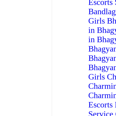
Escorts 
Bandlag
Girls
Bh
in Bhag
in Bhag
Bhagyan
Bhagyan
Bhagyan
Girls
Ch
Charmin
Charmin
Escorts
Service