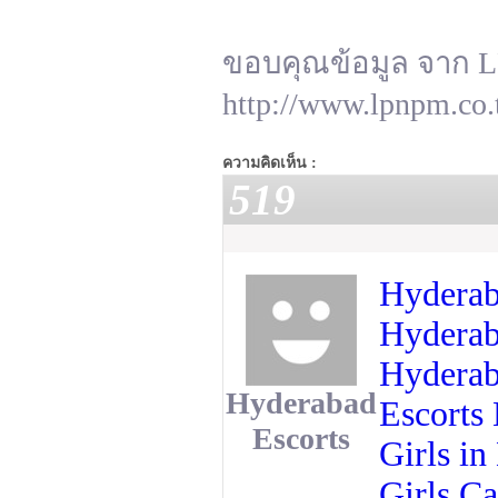
ขอบคุณข้อมูล จาก L
http://www.lpnpm.co.
ความคิดเห็น :
519
Hyderab
Hydera
Hydera
Hyderabad
Escorts
Escorts
Girls i
Girls
Ca