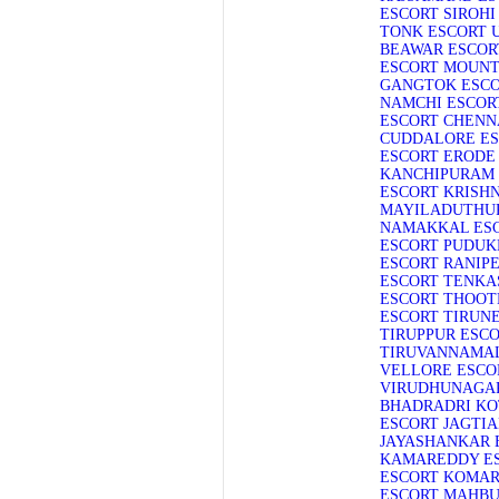
ESCORT
SIROHI
TONK ESCORT
BEAWAR ESCOR
ESCORT
MOUNT
GANGTOK ESC
NAMCHI ESCOR
ESCORT
CHENN
CUDDALORE E
ESCORT
ERODE
KANCHIPURAM 
ESCORT
KRISHN
MAYILADUTHUR
NAMAKKAL ES
ESCORT
PUDUK
ESCORT
RANIP
ESCORT
TENKA
ESCORT
THOOT
ESCORT
TIRUNE
TIRUPPUR ESC
TIRUVANNAMAL
VELLORE ESCO
VIRUDHUNAGA
BHADRADRI K
ESCORT
JAGTIA
JAYASHANKAR 
KAMAREDDY E
ESCORT
KOMAR
ESCORT
MAHBU