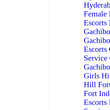
Hyderab
Female 
Escorts
Gachibo
Gachibo
Escorts
Service
Gachibo
Girls
Hi
Hill For
Fort
Ind
Escorts