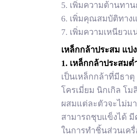
5. เพิ่มความต้านทา
6. เพิ่มคุณสมบัติทางแ
7. เพิ่มความเหนียว
เหล็กกล้าประสม แบ่งอ
1. เหล็กกล้าประสมต่ำ
เป็นเหล็กกล้าที่มีธา
โครเมี่ยม นิกเกิล โม
ผสมแต่ละตัวจะไม่ม
สามารถชุบแข็งได้ ม
ในการทำชิ้นส่วนเครื่