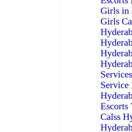
Escorts
Girls i
Girls
Ca
Hydera
Hydera
Hydera
Hydera
Service
Service
Hydera
Escorts
Calss H
Hyderab