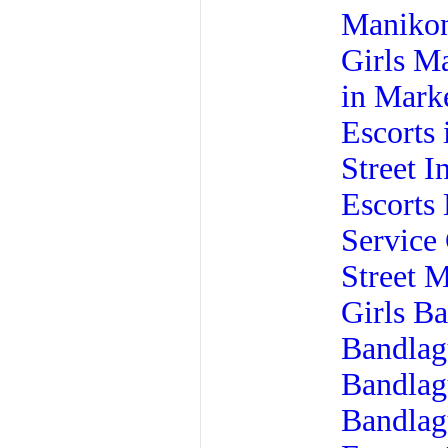
Maniko
Girls
Ma
in Marke
Escorts 
Street
I
Escorts
Service
Street
M
Girls
Ba
Bandlag
Bandlag
Bandlag