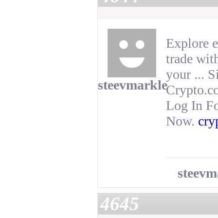
Explore e
trade wit
your ... 
steevmarkle
Crypto.co
Log In F
Now.
cry
steevm
4645