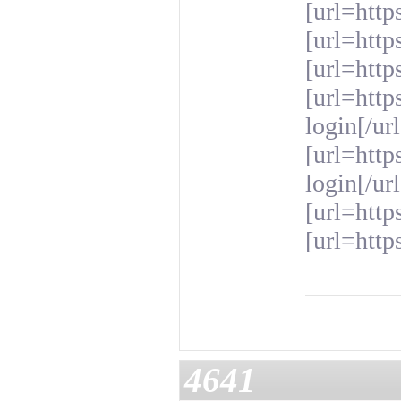
[url=https
[url=http
[url=http
[url=http
login[/url]
[url=htt
login[/url]
[url=http
[url=http
4641