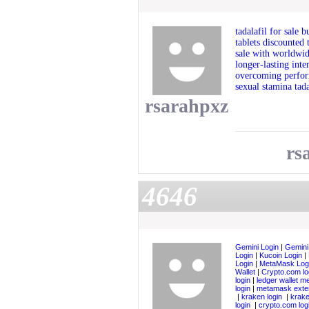
tadalafil for sale
bu
tablets
discounted t
sale with worldwid
longer-lasting inte
overcoming perfor
sexual stamina
tad
rsarahpxz
rs
4646
Gemini Login
|
Gemini
Login
|
Kucoin Login
|
Login
|
MetaMask Log
Wallet
|
Crypto.com lo
login
|
ledger wallet
me
login
|
metamask exte
|
kraken login
|
krake
login
|
crypto.com log