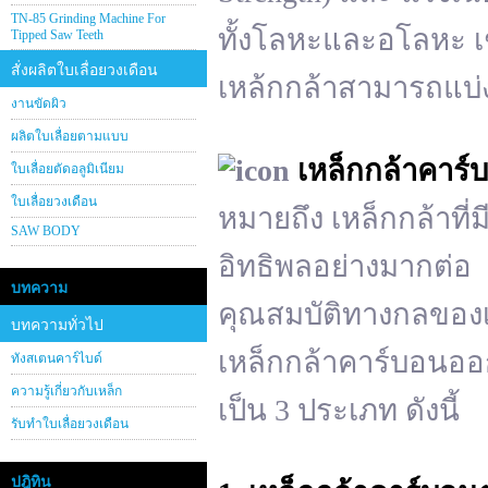
TN-85 Grinding Machine For
ทั้งโลหะและอโลหะ เช
Tipped Saw Teeth
สั่งผลิตใบเลื่อยวงเดือน
เหล้กกล้าสามารถแบ่งอ
งานขัดผิว
ผลิตใบเลื่อยตามแบบ
เหล็กกล้าคาร์บ
ใบเลื่อยตัดอลูมิเนียม
ใบเลื่อยวงเดือน
หมายถึง เหล็กกล้าที่
SAW BODY
อิทธิพลอย่างมากต่อ
บทความ
คุณสมบัติทางกลของเหล
บทความทั่วไป
เหล็กกล้าคาร์บอนอ
ทังสเตนคาร์ไบด์
ความรู้เกี่ยวกับเหล็ก
เป็น 3 ประเภท ดังนี้
รับทำใบเลื่อยวงเดือน
ปฎิทิน