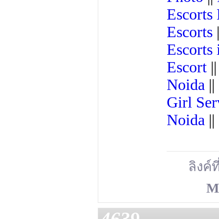
Escorts
Escorts
Escorts 
Escort
|
Noida
||
Girl Se
Noida
||
ลิงค์ท
Mi