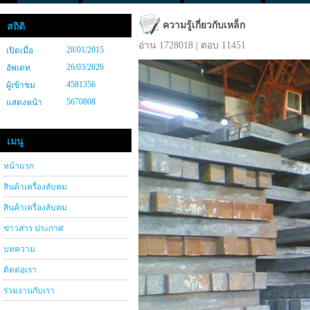
ความรู้เกี่ยวกับเหล็ก
สถิติ
อ่าน 1728018 | ตอบ 11451
28/01/2015
เปิดเมื่อ
26/03/2026
อัพเดท
4581356
ผู้เข้าชม
5670808
แสดงหน้า
เมนู
หน้าแรก
สินค้าเครื่องลับคม
สินค้าเครื่องลับคม
ข่าวสาร ประกาศ
บทความ
ติดต่อเรา
ร่วมงานกับเรา