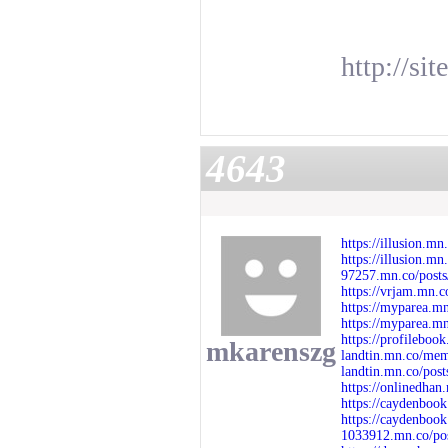
http://s
4643
https://illusion.
https://illusion.m
97257.mn.co/post
https://vrjam.mn.
https://myparea.
https://myparea.m
https://profilebo
mkarenszg
landtin.mn.co/me
landtin.mn.co/pos
https://onlinedha
https://caydenbo
https://caydenboo
1033912.mn.co/po