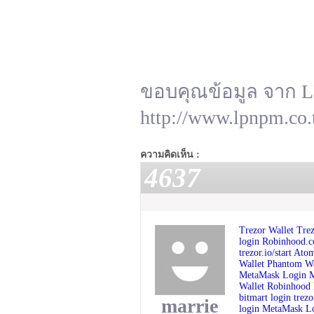
ขอบคุณข้อมูล จาก L
http://www.lpnpm.co.
ความคิดเห็น :
4637
Trezor Wallet
Trez
login
Robinhood.c
trezor.io/start
Atom
Wallet
Phantom Wa
MetaMask Login
M
Wallet
Robinhood 
bitmart login
trezo
marrie
login
MetaMask L