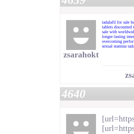
4639
tadalafil for sale
bu
tablets
discounted t
sale with worldwid
longer-lasting inte
overcoming perfor
sexual stamina
tad
zsarahokt
zs
4640
[url=http
[url=http