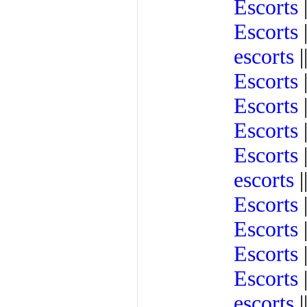
Escorts
Escorts
escorts
|
Escorts
Escorts
Escorts
Escorts
escorts
|
Escorts
Escorts
Escorts
Escorts
escorts
|