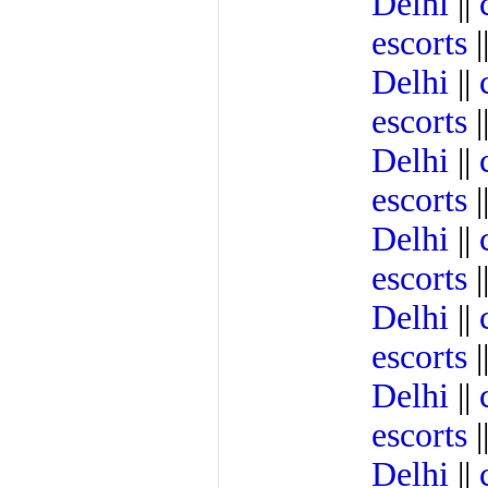
Delhi
||
escorts
|
Delhi
||
escorts
|
Delhi
||
escorts
|
Delhi
||
escorts
|
Delhi
||
escorts
|
Delhi
||
escorts
|
Delhi
||