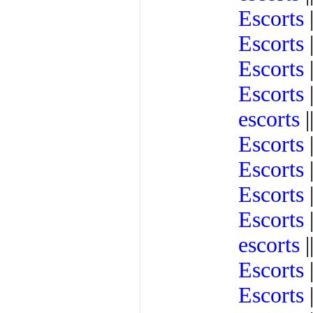
Escorts
Escorts
Escorts
Escorts
escorts
|
Escorts
Escorts
Escorts
Escorts
escorts
|
Escorts
Escorts