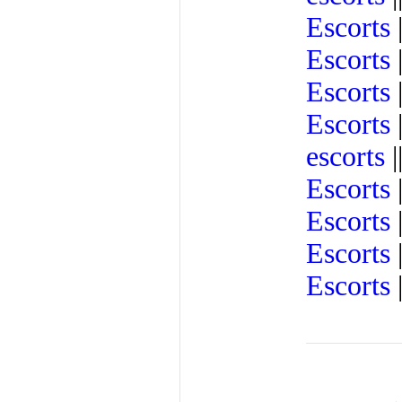
Escorts
Escorts
Escorts
Escorts
escorts
|
Escorts
Escorts
Escorts
Escorts
|