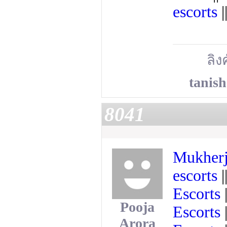
escorts
|
ลิงค
tanis
8041
Mukherj
escorts
|
Escorts
Pooja
Escorts
Arora