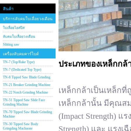
สินค้า
บริการลับคมใบเลื่อยวงเดือน
ใบเลื่อยไฮสปีส
ลับคมใบเลื่อยวงเดือน
Slitting saw
เครื่องลับคมคาร์ไบด์
ประเภทของเหล็กกล้
TN-7 (Top/Rake Type)
TN-7 (Dedicated Top Type)
TN-8 Tipped Saw Blade Grinding
TN-21 Breaker Grinding Machine
เหล็กกล้าเป็นเหล็กที
TN-22 Notch Grinding Machine
TN-51 Tipped Saw Slide Face
เหล็กกล้านั้น มีคุณ
Grinding Machine
TN-70 Tipped Saw Blade Grinding
(Impact Strength) แรง
Machine
TN-30 Tipped Saw Body
Strength) และ แรงเฉื
Gringding Machaone