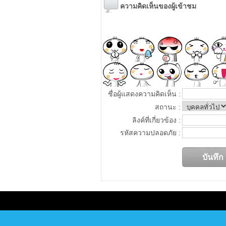
ความคิดเห็นของผู้เข้าชม
ชื่อผู้แสดงความคิดเห็น :
สถานะ :
ลิงค์ที่เกี่ยวข้อง :
รหัสความปลอดภัย :