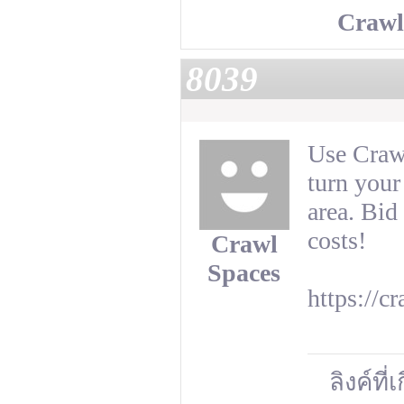
Crawl
8039
Use Crawl
turn your
area. Bid
costs!
Crawl
Spaces
https://c
ลิงค์ที่