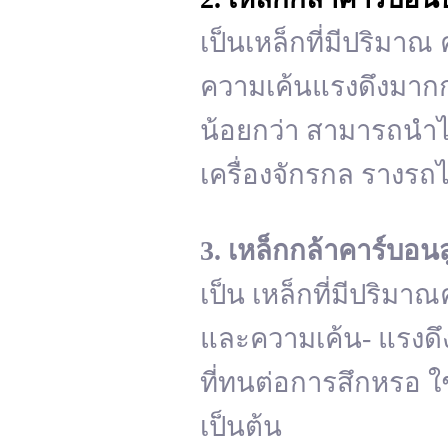
เป็นเหล็กที่มีปริมา
ความเค้นแรงดึงมากก
น้อยกว่า สามารถนำไป
เครื่องจักรกล รางรถไ
3. เหล็กกล้าคาร์บอนส
เป็น เหล็กที่มีปริม
และความเค้น- แรงดึง
ที่ทนต่อการสึกหรอ ใ
เป็นต้น