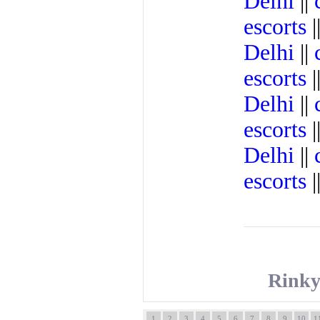
Delhi
||
escorts
|
Delhi
||
escorts
|
Delhi
||
escorts
|
Delhi
||
escorts
|
Rink
1
2
3
4
5
6
7
8
9
10
1