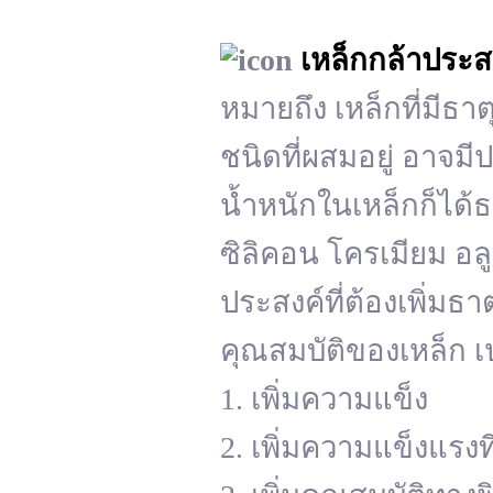
เหล็กกล้าประสม
หมายถึง เหล็กที่มีธ
ชนิดที่ผสมอยู่ อาจม
น้ำหนักในเหล็กก็ได้ธ
ซิลิคอน โครเมียม อลู
ประสงค์ที่ต้องเพิ่มธา
คุณสมบัติของเหล็ก เป
1. เพิ่มความแข็ง
2. เพิ่มความแข็งแรงท