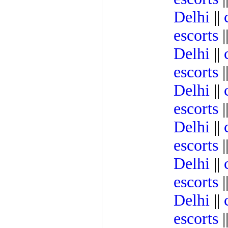
Delhi
||
escorts
|
Delhi
||
escorts
|
Delhi
||
escorts
|
Delhi
||
escorts
|
Delhi
||
escorts
|
Delhi
||
escorts
|