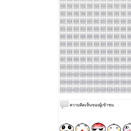
749
750
751
752
753
754
755
756
757
758
75
783
784
785
786
787
788
789
790
791
792
79
817
818
819
820
821
822
823
824
825
826
82
851
852
853
854
855
856
857
858
859
860
86
885
886
887
888
889
890
891
892
893
894
89
919
920
921
922
923
924
925
926
927
928
92
953
954
955
956
957
958
959
960
961
962
96
987
988
989
990
991
992
993
994
995
996
99
1021
1022
1023
1024
1025
1026
1027
1028
1029
1030
10
1055
1056
1057
1058
1059
1060
1061
1062
1063
1064
10
1089
1090
1091
1092
1093
1094
1095
1096
1097
1098
10
1123
1124
1125
1126
1127
1128
1129
1130
1131
1132
11
ความคิดเห็นของผู้เข้าชม