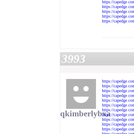
https://capedge.c
https://capedge.c
https://capedge.c
https://capedge.c
https://capedge.c
3993
https://capedge.c
https://capedge.c
https://capedge.c
https://capedge.c
https://capedge.c
https://capedge.c
https://capedge.
qkimberlybxa
https://capedge.
https://capedge.c
https://capedge.c
https://capedge.c
https://capedge.c