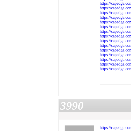
https://capedge.c
https://capedge.c
https://capedge.c
https://capedge.c
https://capedge.c
https://capedge.c
https://capedge.c
https://capedge.c
https://capedge.c
https://capedge.c
https://capedge.c
https://capedge.c
https://capedge.c
https://capedge.c
https://capedge.c
3990
https://capedge.c