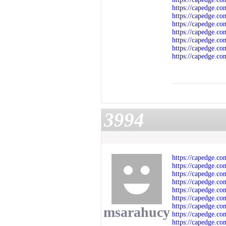
https://capedge.c
https://capedge.c
https://capedge.c
https://capedge.c
https://capedge.c
https://capedge.c
https://capedge.c
3994
https://capedge.c
https://capedge.c
https://capedge.c
https://capedge.c
https://capedge.c
https://capedge.c
https://capedge.c
msarahucy
https://capedge.c
https://capedge.c