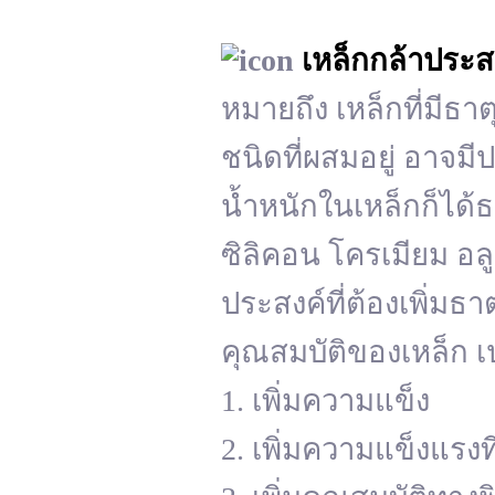
เหล็กกล้าประสม
หมายถึง เหล็กที่มีธ
ชนิดที่ผสมอยู่ อาจม
น้ำหนักในเหล็กก็ได้ธ
ซิลิคอน โครเมียม อลู
ประสงค์ที่ต้องเพิ่มธา
คุณสมบัติของเหล็ก เป
1. เพิ่มความแข็ง
2. เพิ่มความแข็งแรงท