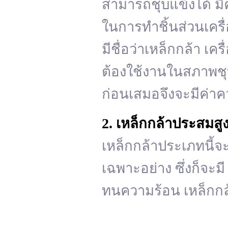
สามารถชุบแข็งได้ ม
ในการทำชิ้นส่วนเครื่
มีชื่อว่าเหล็กกล้า เคร
ต้องใช้งานในสภาพช
ก่อนเสมอจึงจะมีค่าค
2. เหล็กกล้าประสมสูง 
เหล็กกล้าประเภทนี้จ
เฉพาะอย่าง ซึ่งก็จะ
ทนความร้อน เหล็กกล