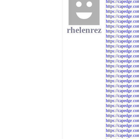
https://capedge.c
https://capedge.c
https://capedge.c
https://capedge.c
https://capedge.c
https://capedge.c
rhelenrez
https://capedge.c
https://capedge.c
https://capedge.c
https://capedge.c
https://capedge.c
https://capedge.c
https://capedge.c
https://capedge.c
https://capedge.c
https://capedge.c
https://capedge.c
https://capedge.c
https://capedge.c
https://capedge.c
https://capedge.
https://capedge.c
https://capedge.c
https://capedge.c
https://capedge.c
https://capedge.c
https://capedge.c
https://capedge.c