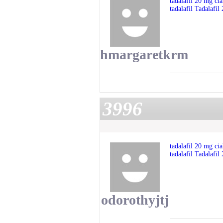
tadalafil 20 mg
cia
tadalafil
Tadalafil
hmargaretkrm
3996
tadalafil 20 mg
cia
tadalafil
Tadalafil
odorothyjtj