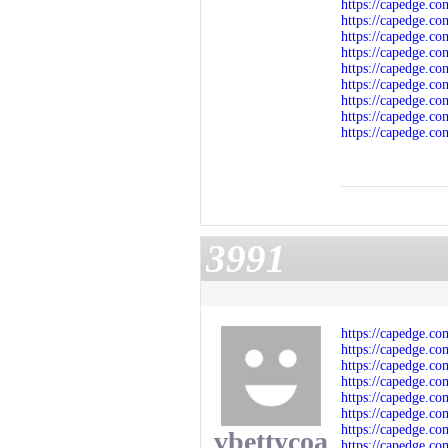
https://capedge.c
https://capedge.c
https://capedge.c
https://capedge.c
https://capedge.c
https://capedge.c
https://capedge.c
https://capedge.c
https://capedge.c
3991
https://capedge.c
https://capedge.c
https://capedge.c
https://capedge.c
https://capedge.c
https://capedge.c
https://capedge.c
vbettycoa
https://capedge.c