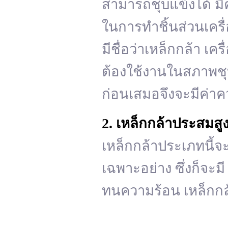
สามารถชุบแข็งได้ ม
ในการทำชิ้นส่วนเครื่
มีชื่อว่าเหล็กกล้า เคร
ต้องใช้งานในสภาพช
ก่อนเสมอจึงจะมีค่าค
2. เหล็กกล้าประสมสูง 
เหล็กกล้าประเภทนี้จ
เฉพาะอย่าง ซึ่งก็จะ
ทนความร้อน เหล็กกล