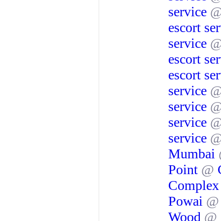
service
escort se
service
escort se
escort se
service
service
service
service
Mumbai
Point
@
Complex
Powai
Wood
@