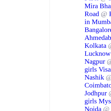
Mira Bha
Road
@
in Mumba
Bangalor
Ahmedab
Kolkata
Lucknow
Nagpur
girls Vi
Nashik
Coimbato
Jodhpur
girls Mys
Noida