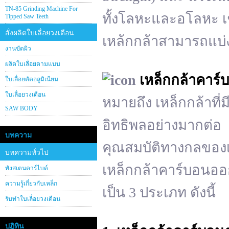
TN-85 Grinding Machine For
ทั้งโลหะและอโลหะ เช
Tipped Saw Teeth
สั่งผลิตใบเลื่อยวงเดือน
เหล้กกล้าสามารถแบ่งอ
งานขัดผิว
ผลิตใบเลื่อยตามแบบ
เหล็กกล้าคาร์บ
ใบเลื่อยตัดอลูมิเนียม
ใบเลื่อยวงเดือน
หมายถึง เหล็กกล้าที่
SAW BODY
อิทธิพลอย่างมากต่อ
บทความ
คุณสมบัติทางกลของเหล
บทความทั่วไป
เหล็กกล้าคาร์บอนอ
ทังสเตนคาร์ไบด์
ความรู้เกี่ยวกับเหล็ก
เป็น 3 ประเภท ดังนี้
รับทำใบเลื่อยวงเดือน
ปฎิทิน