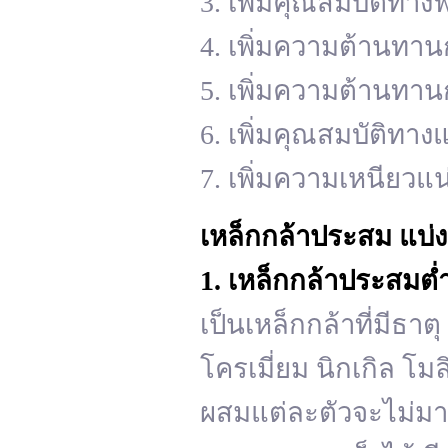
3. เพิ่มคุณสมบัติทางฟิ
4. เพิ่มความต้านทา
5. เพิ่มความต้านทา
6. เพิ่มคุณสมบัติทางแ
7. เพิ่มความเหนียว
เหล็กกล้าประสม แบ่งอ
1. เหล็กกล้าประสมต่ำ
เป็นเหล็กกล้าที่มีธา
โครเมี่ยม นิกเกิล โม
ผสมแต่ละตัวจะไม่ม