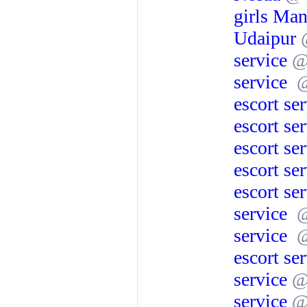
girls Man
Udaipur
service
service
escort se
escort se
escort se
escort se
escort se
service
service
escort se
service
service