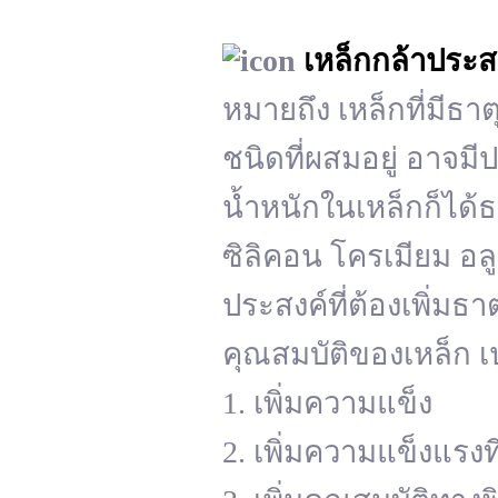
เหล็กกล้าประสม
หมายถึง เหล็กที่มีธ
ชนิดที่ผสมอยู่ อาจม
น้ำหนักในเหล็กก็ได้ธ
ซิลิคอน โครเมียม อลู
ประสงค์ที่ต้องเพิ่มธา
คุณสมบัติของเหล็ก เป
1. เพิ่มความแข็ง
2. เพิ่มความแข็งแรงท