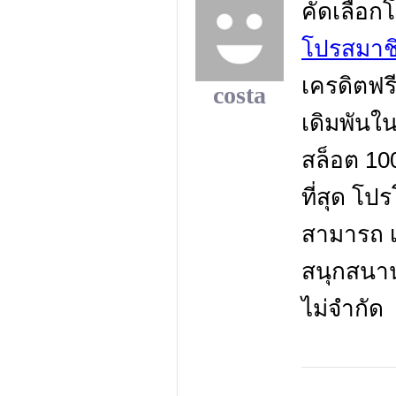
คัดเลือกโ
โปรสมาช
เครดิตฟร
costa
เดิมพันใ
สล็อต 10
ที่สุด โป
สามารถ เ
สนุกสนานบ
ไม่จำกัด