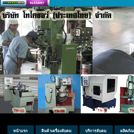
สร้างเว็บ
หน้าแรก
สินค้าเครื่องลับคม
บริการลับคม
ผลิตภัณ