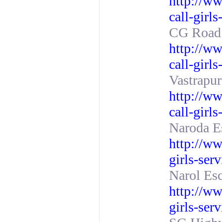
http://w
call-girls
CG Road 
http://w
call-girls
Vastrapur
http://w
call-girls
Naroda E
http://w
girls-ser
Narol Es
http://ww
girls-ser