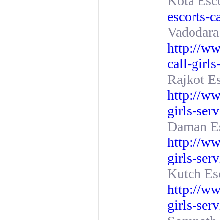
Kota Esc
escorts-ca
Vadodara 
http://w
call-girls
Rajkot Es
http://ww
girls-ser
Daman Es
http://w
girls-ser
Kutch Esc
http://w
girls-ser