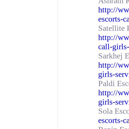
Ashram R
http://w
escorts-ca
Satellite
http://ww
call-girls
Sarkhej E
http://ww
girls-ser
Paldi Esc
http://ww
girls-ser
Sola Esc
escorts-ca