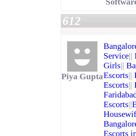
Softwar
612
Bangalor
Service
||
Girls
||
Ba
Escorts
||
Piya Gupta
Escorts
||
Faridabad
Escorts
||
B
Housewif
Bangalor
Escorts i