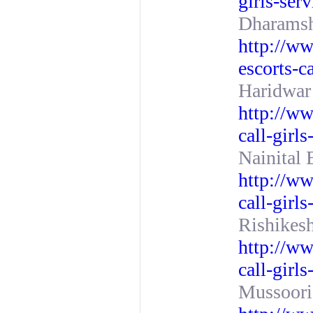
girls-ser
Dharamsh
http://w
escorts-ca
Haridwar 
http://w
call-girls
Nainital 
http://ww
call-girls
Rishikesh
http://w
call-girls
Mussoori