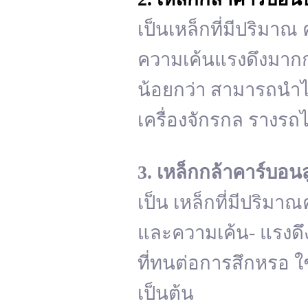
เป็นเหล็กที่มีปริมา
ความเค้นแรงดึงมากก
น้อยกว่า สามารถนำไป
เครื่องจักรกล รางรถไ
3. เหล็กกล้าคาร์บอนส
เป็น เหล็กที่มีปริม
และความเค้น- แรงดึง
ที่ทนต่อการสึกหรอ ใ
เป็นต้น