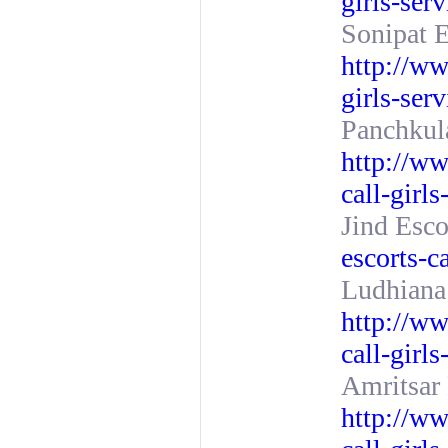
girls-ser
Sonipat E
http://ww
girls-ser
Panchkula
http://w
call-girls
Jind Esco
escorts-ca
Ludhiana
http://w
call-girls
Amritsar 
http://w