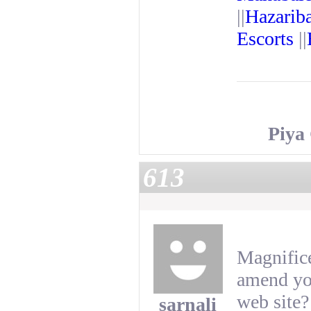
||
Hazarib
Escorts
||
Piya
613
Magnifice
amend you
web site
sarnali