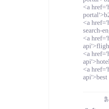
<a href='
portal'>b
<a href='
search-e
<a href='
api'>flig
<a href='
api'>hote
<a href='
api'>best
ลิ