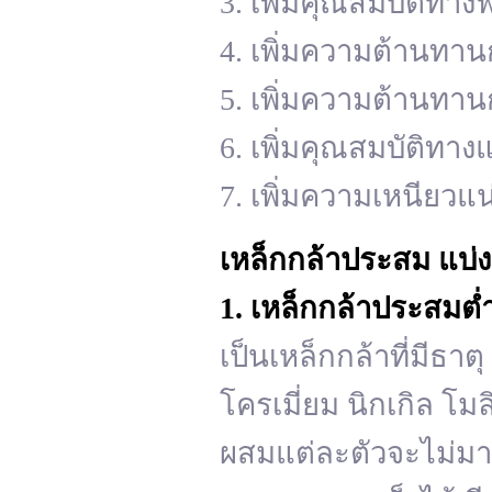
3. เพิ่มคุณสมบัติทางฟิ
4. เพิ่มความต้านทา
5. เพิ่มความต้านทา
6. เพิ่มคุณสมบัติทางแ
7. เพิ่มความเหนียว
เหล็กกล้าประสม แบ่งอ
1. เหล็กกล้าประสมต่ำ
เป็นเหล็กกล้าที่มีธา
โครเมี่ยม นิกเกิล โม
ผสมแต่ละตัวจะไม่ม