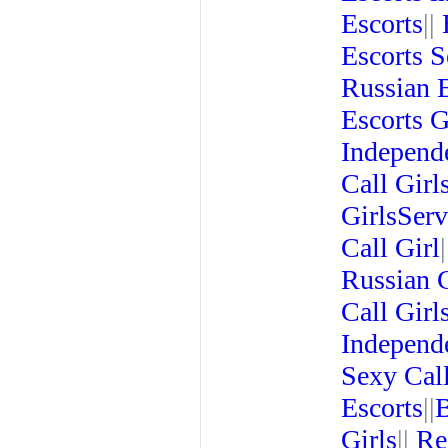
Escorts
||
Escorts S
Russian E
Escorts G
Independ
Call Girl
GirlsServ
Call Girl
Russian C
Call Girl
Independe
Sexy Call
Escorts
||
B
Girls
||
Re