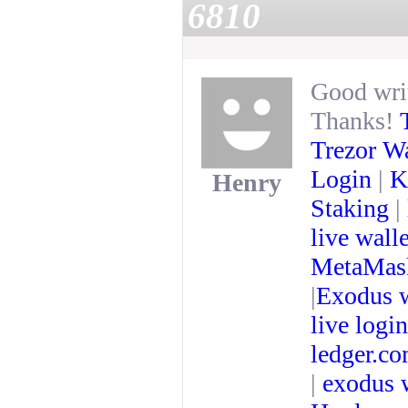
6810
Good wri
Thanks!
Trezor Wa
Login
|
K
Henry
Staking
|
live walle
MetaMas
|
Exodus w
live login
ledger.co
|
exodus 