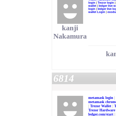
login
|
Trezor login
wallet
|
ledger live w
login
|
ledger live lo
wallet Login
|
exodu
kanji
Nakamura
ka
6814
metamask login
|
metamask chrome
|
Trezor Wallet
|
T
Trezor Hardware 
ledger.com/start