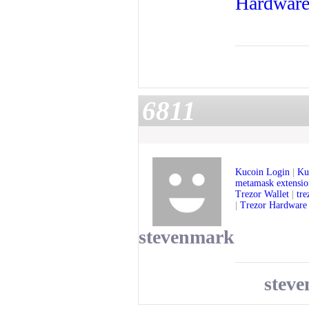
Hardware
6811
Kucoin Login
|
Ku
metamask extensio
Trezor Wallet
|
tre
|
Trezor Hardware 
stevenmark
stev