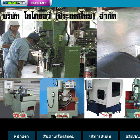
สร้างเว็บ
หน้าแรก
สินค้าเครื่องลับคม
บริการลับคม
ผลิตภัณ