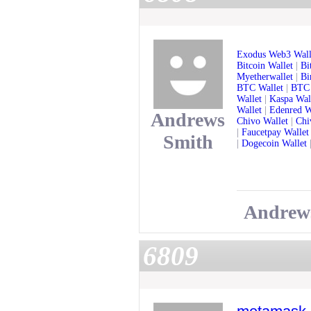
Exodus Web3 Wall
Bitcoin Wallet
|
Bi
Myetherwallet
|
Bi
BTC Wallet
|
BTC 
Wallet
|
Kaspa Wal
Wallet
|
Edenred W
Andrews
Chivo Wallet
|
Chi
|
Faucetpay Wallet
Smith
|
Dogecoin Wallet
Andrew
6809