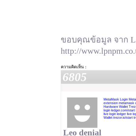
ขอบคุณข้อมูล จาก L
http://www.lpnpm.co.
ความคิดเห็น :
6805
MetaMask Login
Meta
extension
metamask c
Hardware Wallet
Trez
login
ledger.com/start
live login
ledger live lo
Wallet
trezor.io/start
t
Leo denial