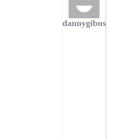
dannygibns