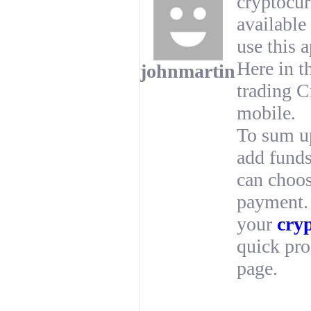
cryptocur
available
use this 
Here in t
johnmartin
trading C
mobile.
To sum up
add funds
can choos
payment.
your
cry
quick pro
page.