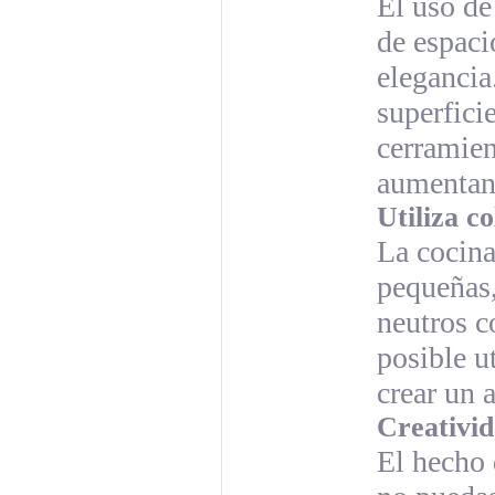
El uso de
de espaci
elegancia
superfici
cerramien
aumentand
Utiliza co
La cocina
pequeñas,
neutros c
posible u
crear un
Creativi
El hecho 