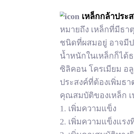
เหล็กกล้าประสม
หมายถึง เหล็กที่มีธ
ชนิดที่ผสมอยู่ อาจม
น้ำหนักในเหล็กก็ได้ธ
ซิลิคอน โครเมียม อลู
ประสงค์ที่ต้องเพิ่มธา
คุณสมบัติของเหล็ก เป
1. เพิ่มความแข็ง
2. เพิ่มความแข็งแรงท