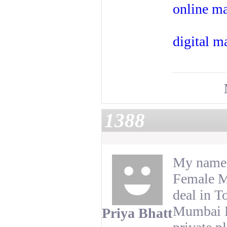
online ma
digital m
1388
My name 
Female Mo
deal in T
Mumbai E
Priya Bhatt