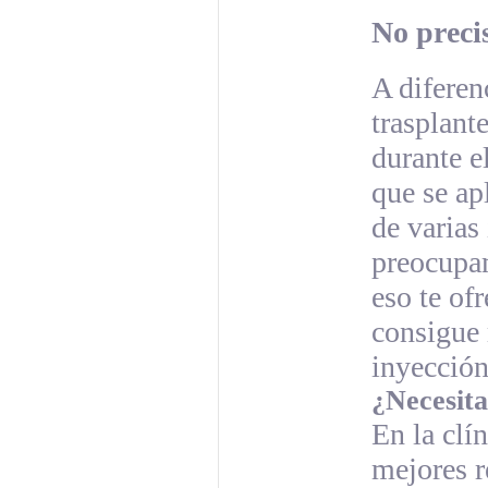
No preci
A diferenc
trasplante
durante e
que se ap
de varias
preocupam
eso te of
consigue 
inyección
¿Necesita
En la clí
mejores r