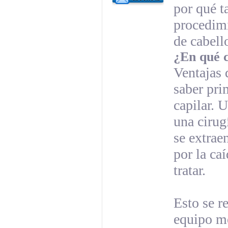
por qué t
procedimi
de cabell
¿En qué c
Ventajas 
saber pri
capilar. U
una cirug
se extrae
por la ca
tratar.
Esto se r
equipo mé