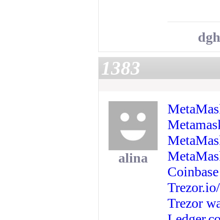
dgh
1383
MetaMask
Metamas
MetaMask
MetaMask
alina
Coinbase
Trezor.io/
Trezor wa
Ledger.co