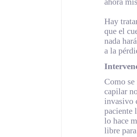
ahora mi
Hay trata
que el cu
nada hará
a la pérd
Interven
Como se 
capilar n
invasivo
paciente 
lo hace 
libre para