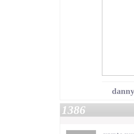
danny
1386