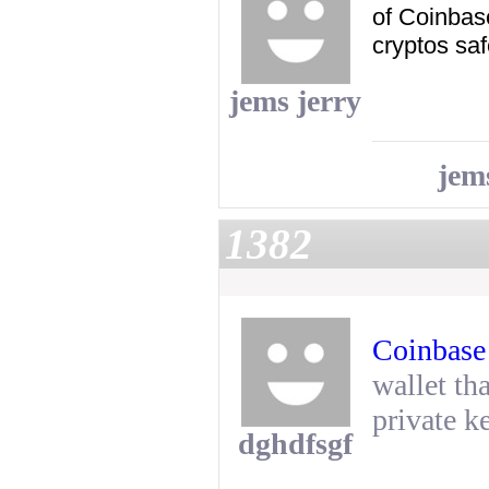
of Coinbase
cryptos saf
jems jerry
jem
1382
Coinbase
wallet th
private k
dghdfsgf