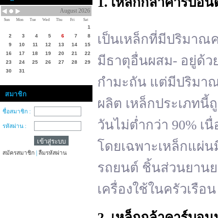
1. เหล็กกล้าคาร์บอน
August 2026
Sun
Mon
Tue
Wed
Thu
Fri
Sat
1
เป็นเหล็กที่มีปริมา
2
3
4
5
6
7
8
9
10
11
12
13
14
15
16
17
18
19
20
21
22
มีธาตุอื่นผสม- อยู่ด
23
24
25
26
27
28
29
30
31
กำมะถัน แต่มีปริมา
สมาชิก
ผลิต เหล็กประเภทนี
ชื่อสมาชิก :
วันไม่ต่ำกว่า 90% เน
รหัสผ่าน :
โดยเฉพาะเหล็กแผ่นมี
สมัครสมาชิก
|
ลืมรหัสผ่าน
รถยนต์ ชิ้นส่วนยานย
เครื่องใช้ในครัวเรื
2. เหล็กกล้าคาร์บอ