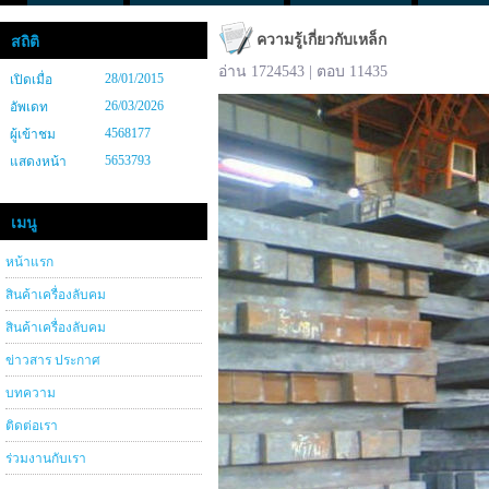
ความรู้เกี่ยวกับเหล็ก
สถิติ
อ่าน 1724543 | ตอบ 11435
28/01/2015
เปิดเมื่อ
26/03/2026
อัพเดท
4568177
ผู้เข้าชม
5653793
แสดงหน้า
เมนู
หน้าแรก
สินค้าเครื่องลับคม
สินค้าเครื่องลับคม
ข่าวสาร ประกาศ
บทความ
ติดต่อเรา
ร่วมงานกับเรา