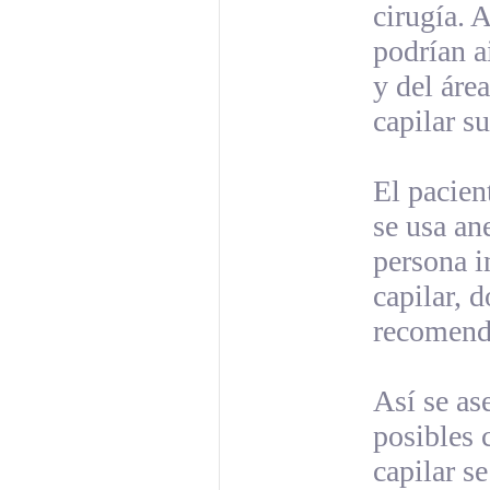
cirugía. 
podrían a
y del áre
capilar s
El pacien
se usa ane
persona i
capilar, 
recomend
Así se as
posibles 
capilar s