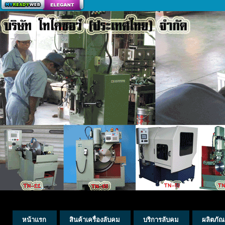
สร้างเว็บ
หน้าแรก
สินค้าเครื่องลับคม
บริการลับคม
ผลิตภัณ