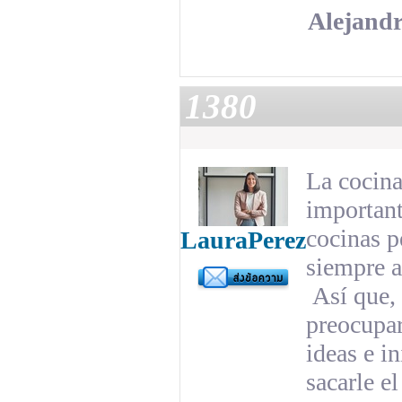
Alejand
1380
La cocina
important
cocinas p
LauraPerez
siempre a
Así que, 
preocupar
ideas e i
sacarle el