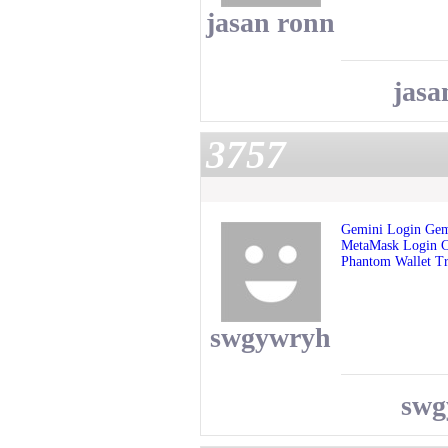
jasan ronn
jasa
3757
Gemini Login
Gem
MetaMask Login
C
Phantom Wallet
Tr
swgywryh
swg