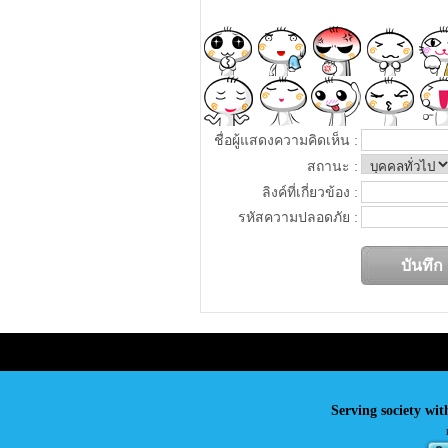
ชื่อผู้แสดงความคิดเห็น :
สถานะ :
ลิงค์ที่เกี่ยวข้อง :
รหัสความปลอดภัย :
Serving society wit