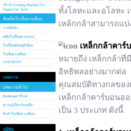
TN-85 Grinding Machine For
ทั้งโลหะและอโลหะ เช
Tipped Saw Teeth
สั่งผลิตใบเลื่อยวงเดือน
เหล้กกล้าสามารถแบ่งอ
งานขัดผิว
ผลิตใบเลื่อยตามแบบ
เหล็กกล้าคาร์บ
ใบเลื่อยตัดอลูมิเนียม
ใบเลื่อยวงเดือน
หมายถึง เหล็กกล้าที่
SAW BODY
อิทธิพลอย่างมากต่อ
บทความ
คุณสมบัติทางกลของเหล
บทความทั่วไป
เหล็กกล้าคาร์บอนอ
ทังสเตนคาร์ไบด์
ความรู้เกี่ยวกับเหล็ก
เป็น 3 ประเภท ดังนี้
รับทำใบเลื่อยวงเดือน
ปฎิทิน