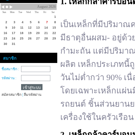
1. เหล็กกล้าคาร์บอน
August 2026
Sun
Mon
Tue
Wed
Thu
Fri
Sat
1
เป็นเหล็กที่มีปริมา
2
3
4
5
6
7
8
9
10
11
12
13
14
15
16
17
18
19
20
21
22
มีธาตุอื่นผสม- อยู่ด
23
24
25
26
27
28
29
30
31
กำมะถัน แต่มีปริมา
สมาชิก
ผลิต เหล็กประเภทนี
ชื่อสมาชิก :
วันไม่ต่ำกว่า 90% เน
รหัสผ่าน :
โดยเฉพาะเหล็กแผ่นมี
สมัครสมาชิก
|
ลืมรหัสผ่าน
รถยนต์ ชิ้นส่วนยานย
เครื่องใช้ในครัวเรื
2. เหล็กกล้าคาร์บอ