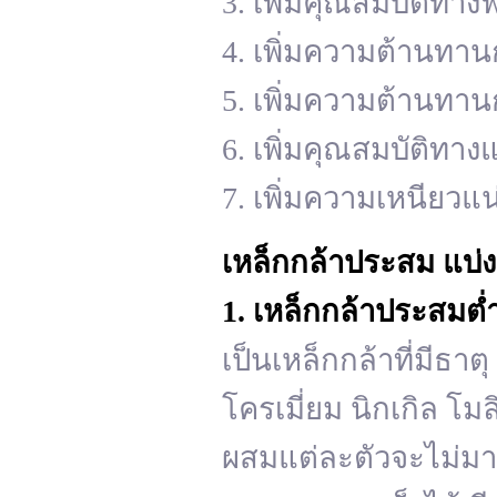
3. เพิ่มคุณสมบัติทางฟิ
4. เพิ่มความต้านทา
5. เพิ่มความต้านทา
6. เพิ่มคุณสมบัติทางแ
7. เพิ่มความเหนียว
เหล็กกล้าประสม แบ่งอ
1. เหล็กกล้าประสมต่ำ
เป็นเหล็กกล้าที่มีธา
โครเมี่ยม นิกเกิล โม
ผสมแต่ละตัวจะไม่ม