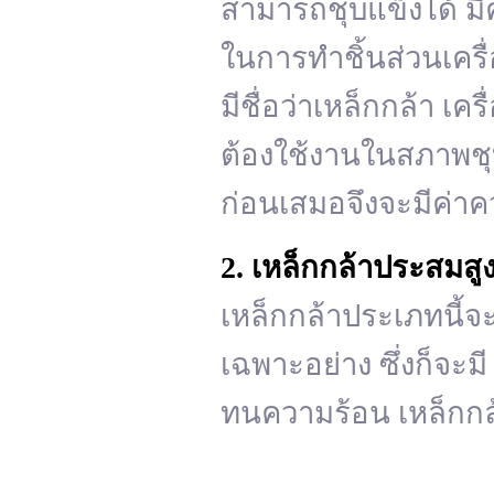
สามารถชุบแข็งได้ ม
ในการทำชิ้นส่วนเครื่
มีชื่อว่าเหล็กกล้า เคร
ต้องใช้งานในสภาพช
ก่อนเสมอจึงจะมีค่าค
2. เหล็กกล้าประสมสูง 
เหล็กกล้าประเภทนี้จ
เฉพาะอย่าง ซึ่งก็จะ
ทนความร้อน เหล็กกล