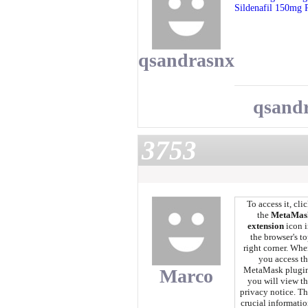
Sildenafil 150mg 
qsandrasnx
qsand
3753
To access it, cli
the
MetaMas
extension
icon 
the browser's t
right corner. Wh
you access t
MetaMask plugin
Marco
you will view t
privacy notice. T
crucial informati