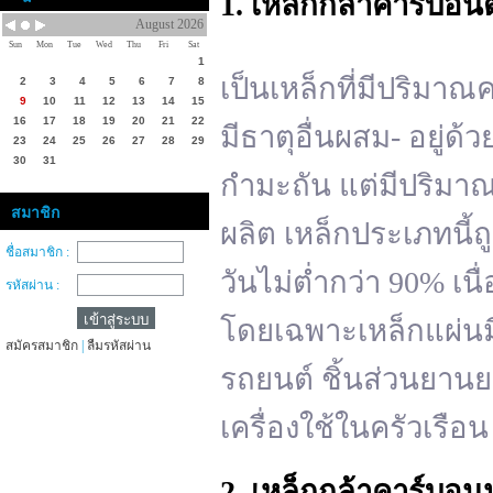
1. เหล็กกล้าคาร์บอน
August 2026
Sun
Mon
Tue
Wed
Thu
Fri
Sat
1
เป็นเหล็กที่มีปริมา
2
3
4
5
6
7
8
9
10
11
12
13
14
15
16
17
18
19
20
21
22
มีธาตุอื่นผสม- อยู่ด
23
24
25
26
27
28
29
30
31
กำมะถัน แต่มีปริมา
สมาชิก
ผลิต เหล็กประเภทนี
ชื่อสมาชิก :
วันไม่ต่ำกว่า 90% เน
รหัสผ่าน :
โดยเฉพาะเหล็กแผ่นมี
สมัครสมาชิก
|
ลืมรหัสผ่าน
รถยนต์ ชิ้นส่วนยานย
เครื่องใช้ในครัวเรื
2. เหล็กกล้าคาร์บอ