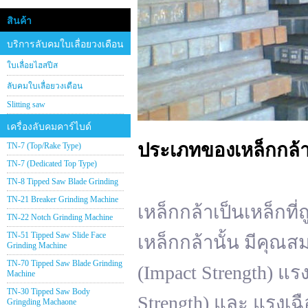
สินค้า
บริการลับคมใบเลื่อยวงเดือน
ใบเลื่อยไฮสปีส
ลับคมใบเลื่อยวงเดือน
Slitting saw
เครื่องลับคมคาร์ไบด์
ประเภทของเหล็กกล้
TN-7 (Top/Rake Type)
TN-7 (Dedicated Top Type)
TN-8 Tipped Saw Blade Grinding
TN-21 Breaker Grinding Machine
เหล็กกล้าเป็นเหล็กที
TN-22 Notch Grinding Machine
TN-51 Tipped Saw Slide Face
เหล็กกล้านั้น มีคุณ
Grinding Machine
TN-70 Tipped Saw Blade Grinding
(Impact Strength) แรง
Machine
TN-30 Tipped Saw Body
Strength) และ แรงเฉื
Gringding Machaone