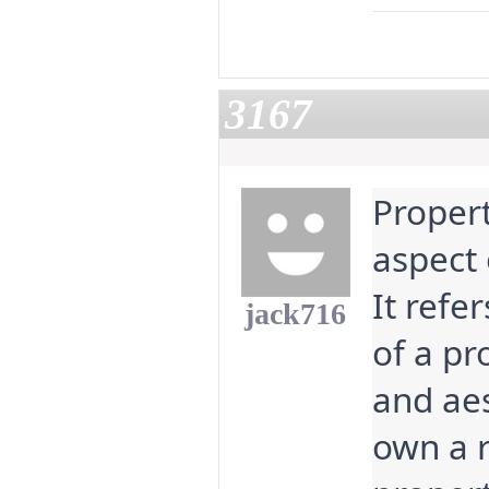
3167
Propert
aspect 
It refe
jack716
of a pro
and aes
own a r