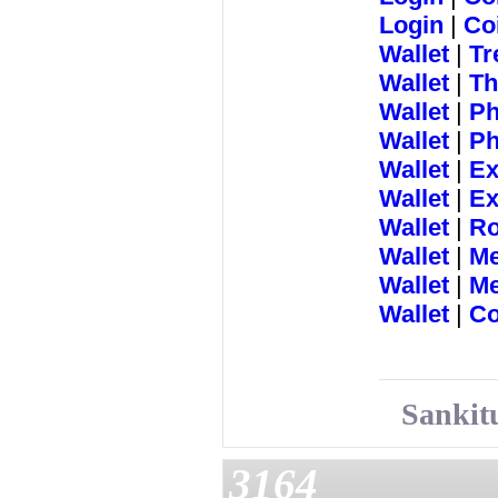
Login
|
Co
Wallet
|
Tr
Wallet
|
Th
Wallet
|
Ph
Wallet
|
Ph
Wallet
|
Ex
Wallet
|
Ex
Wallet
|
Ro
Wallet
|
Me
Wallet
|
Me
Wallet
|
Co
Sankit
3164