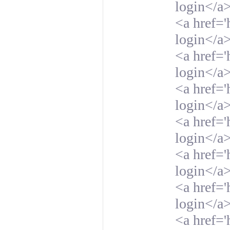
login</a>
<a href='
login</a>
<a href='
login</a>
<a href='
login</a>
<a href='
login</a>
<a href='
login</a>
<a href='
login</a>
<a href='