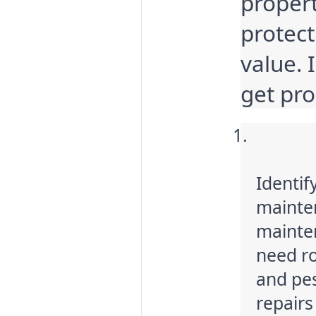
propert
protect
value. I
get pr
Identif
mainten
mainten
need ro
and pes
repairs