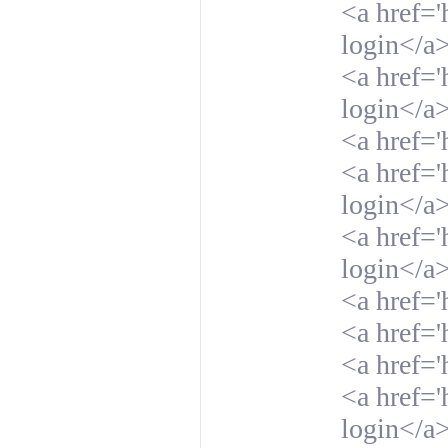
<a href='
login</a>
<a href='
login</a>
<a href='
<a href='
login</a>
<a href='
login</a>
<a href='
<a href='
<a href='
<a href='
login</a>