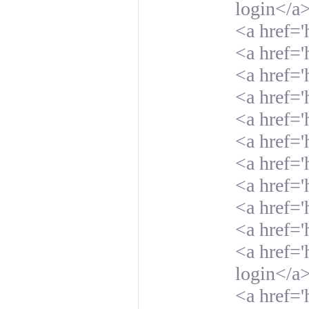
login</a>
<a href='
<a href='
<a href='
<a href='
<a href='
<a href='
<a href='
<a href='
<a href='
<a href='
<a href='
login</a>
<a href='