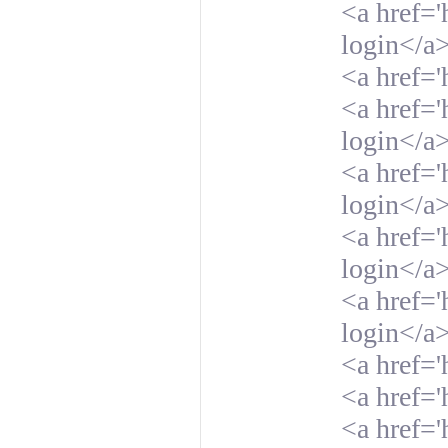
<a href='
login</a>
<a href='
<a href='
login</a>
<a href='
login</a>
<a href='
login</a>
<a href='
login</a>
<a href='
<a href='
<a href='