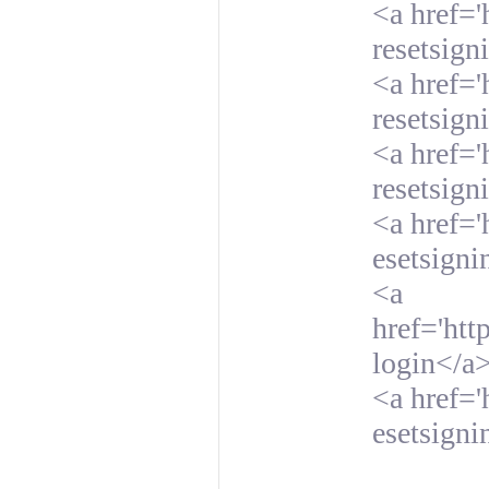
<a href='
resetsign
<a href='
resetsign
<a href='
resetsign
<a href='
esetsigni
<a
href='htt
login</a>
<a href='
esetsigni