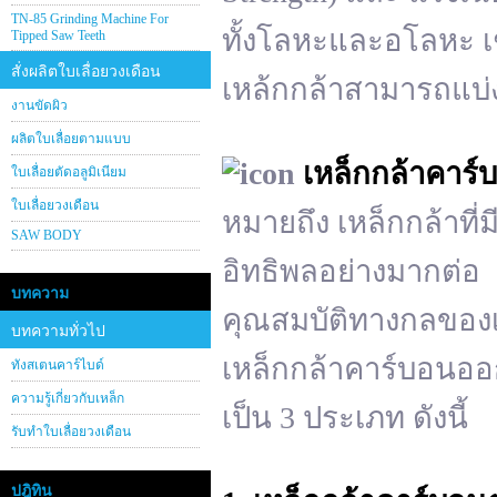
TN-85 Grinding Machine For
ทั้งโลหะและอโลหะ เช
Tipped Saw Teeth
สั่งผลิตใบเลื่อยวงเดือน
เหล้กกล้าสามารถแบ่งอ
งานขัดผิว
ผลิตใบเลื่อยตามแบบ
เหล็กกล้าคาร์บ
ใบเลื่อยตัดอลูมิเนียม
ใบเลื่อยวงเดือน
หมายถึง เหล็กกล้าที่
SAW BODY
อิทธิพลอย่างมากต่อ
บทความ
คุณสมบัติทางกลของเหล
บทความทั่วไป
เหล็กกล้าคาร์บอนอ
ทังสเตนคาร์ไบด์
ความรู้เกี่ยวกับเหล็ก
เป็น 3 ประเภท ดังนี้
รับทำใบเลื่อยวงเดือน
ปฎิทิน