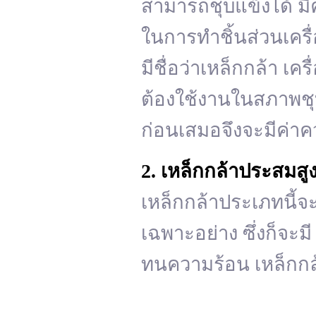
สามารถชุบแข็งได้ ม
ในการทำชิ้นส่วนเครื่
มีชื่อว่าเหล็กกล้า เคร
ต้องใช้งานในสภาพช
ก่อนเสมอจึงจะมีค่าค
2. เหล็กกล้าประสมสูง 
เหล็กกล้าประเภทนี้จ
เฉพาะอย่าง ซึ่งก็จะ
ทนความร้อน เหล็กกล