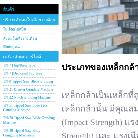
สินค้า
บริการลับคมใบเลื่อยวงเดือน
ใบเลื่อยไฮสปีส
ลับคมใบเลื่อยวงเดือน
Slitting saw
เครื่องลับคมคาร์ไบด์
ประเภทของเหล็กกล้
TN-7 (Top/Rake Type)
TN-7 (Dedicated Top Type)
TN-8 Tipped Saw Blade Grinding
TN-21 Breaker Grinding Machine
เหล็กกล้าเป็นเหล็กที
TN-22 Notch Grinding Machine
TN-51 Tipped Saw Slide Face
เหล็กกล้านั้น มีคุณ
Grinding Machine
TN-70 Tipped Saw Blade Grinding
(Impact Strength) แรง
Machine
TN-30 Tipped Saw Body
Strength) และ แรงเฉื
Gringding Machaone