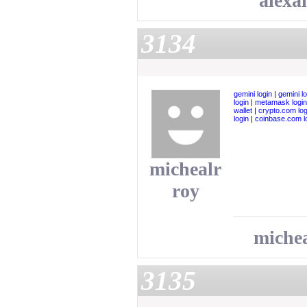
alexa
3134
gemini login
|
gemini lo
login
|
metamask login
wallet
|
crypto.com log
login
|
coinbase.com l
michealr
roy
michea
3135