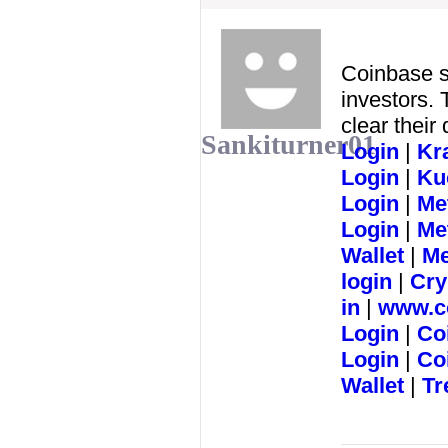
Coinbase su
investors. 
clear their
Sankiturner01
Login
|
Kr
Login
|
Ku
Login
|
Me
Login
|
Me
Wallet
|
Me
login
|
Cry
in
|
www.co
Login
|
Co
Login
|
Co
Wallet
|
Tr