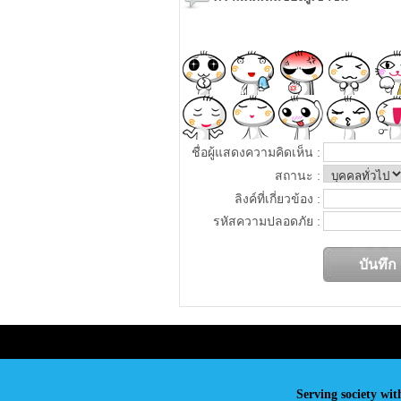
ชื่อผู้แสดงความคิดเห็น :
สถานะ :
ลิงค์ที่เกี่ยวข้อง :
รหัสความปลอดภัย :
Serving society wit