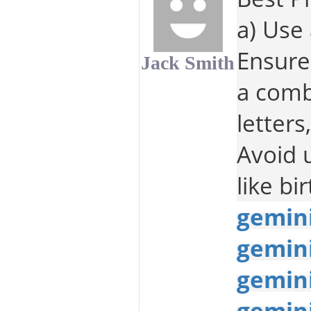
a) Use
Ensure
Jack Smith
a comb
letters
Avoid 
like b
gemini
gemini
gemini
gemini