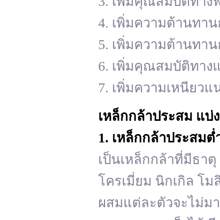
3. เพิ่มคุณสมบัติทางฟิ
4. เพิ่มความต้านทา
5. เพิ่มความต้านทา
6. เพิ่มคุณสมบัติทางแ
7. เพิ่มความเหนียว
เหล็กกล้าประสม แบ่งอ
1. เหล็กกล้าประสมต่ำ
เป็นเหล็กกล้าที่มีธา
โครเมี่ยม นิกเกิล โม
ผสมแต่ละตัวจะไม่ม