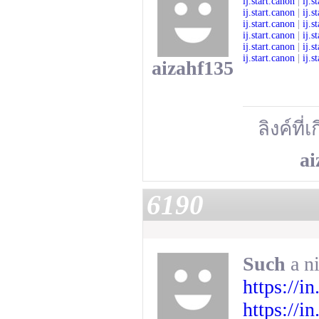
ij.start.canon
|
ij.s
ij.start.canon
|
ij.s
ij.start.canon
|
ij.s
ij.start.canon
|
ij.s
ij.start.canon
|
ij.s
ij.start.canon
|
ij.s
aizahf135
ลิงค์ที่
ai
6190
​Such
a ni
https://i
https://i