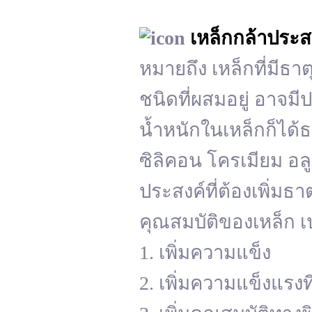
เหล็กกล้าประสม
หมายถึง เหล็กที่มีธ
ชนิดที่ผสมอยู่ อาจม
น้ำหนักในเหล็กก็ได้ธ
ซิลิคอน โครเมียม อลู
ประสงค์ที่ต้องเพิ่มธา
คุณสมบัติของเหล็ก เป
1. เพิ่มความแข็ง
2. เพิ่มความแข็งแรงท