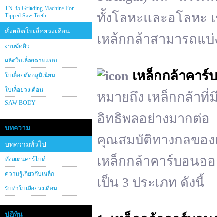
TN-85 Grinding Machine For
ทั้งโลหะและอโลหะ เช
Tipped Saw Teeth
สั่งผลิตใบเลื่อยวงเดือน
เหล้กกล้าสามารถแบ่งอ
งานขัดผิว
ผลิตใบเลื่อยตามแบบ
เหล็กกล้าคาร์บ
ใบเลื่อยตัดอลูมิเนียม
ใบเลื่อยวงเดือน
หมายถึง เหล็กกล้าที่
SAW BODY
อิทธิพลอย่างมากต่อ
บทความ
คุณสมบัติทางกลของเหล
บทความทั่วไป
เหล็กกล้าคาร์บอนอ
ทังสเตนคาร์ไบด์
ความรู้เกี่ยวกับเหล็ก
เป็น 3 ประเภท ดังนี้
รับทำใบเลื่อยวงเดือน
ปฎิทิน