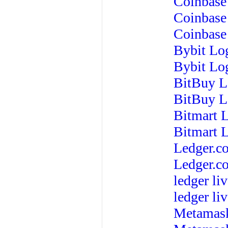
Coinbase
Coinbase
Coinbase
Bybit Lo
Bybit Lo
BitBuy L
BitBuy L
Bitmart 
Bitmart 
Ledger.co
Ledger.co
ledger li
ledger li
Metamas