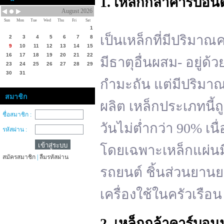
1. เหล็กกล้าคาร์บอน
August 2026
Sun
Mon
Tue
Wed
Thu
Fri
Sat
1
เป็นเหล็กที่มีปริมา
2
3
4
5
6
7
8
9
10
11
12
13
14
15
16
17
18
19
20
21
22
มีธาตุอื่นผสม- อยู่ด
23
24
25
26
27
28
29
30
31
กำมะถัน แต่มีปริมา
สมาชิก
ผลิต เหล็กประเภทนี
ชื่อสมาชิก :
วันไม่ต่ำกว่า 90% เน
รหัสผ่าน :
โดยเฉพาะเหล็กแผ่นมี
สมัครสมาชิก
|
ลืมรหัสผ่าน
รถยนต์ ชิ้นส่วนยานย
เครื่องใช้ในครัวเรื
2. เหล็กกล้าคาร์บอ