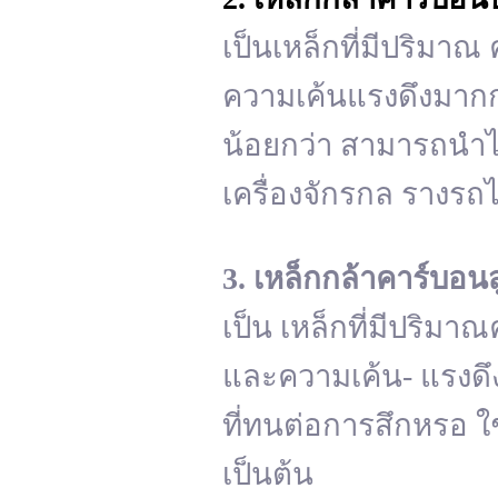
เป็นเหล็กที่มีปริมา
ความเค้นแรงดึงมากก
น้อยกว่า สามารถนำไป
เครื่องจักรกล รางรถไ
3. เหล็กกล้าคาร์บอนส
เป็น เหล็กที่มีปริม
และความเค้น- แรงดึง
ที่ทนต่อการสึกหรอ ใ
เป็นต้น