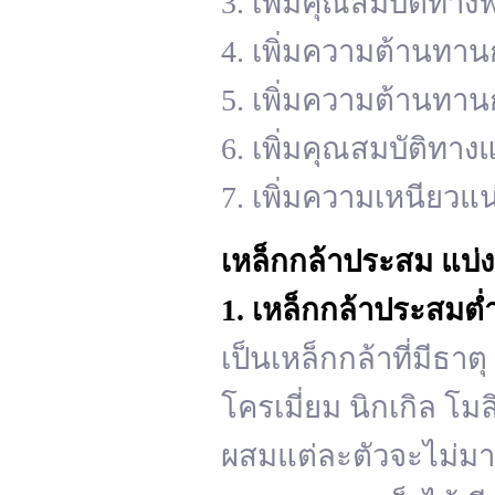
3. เพิ่มคุณสมบัติทางฟิ
4. เพิ่มความต้านทา
5. เพิ่มความต้านทา
6. เพิ่มคุณสมบัติทางแ
7. เพิ่มความเหนียว
เหล็กกล้าประสม แบ่งอ
1. เหล็กกล้าประสมต่ำ
เป็นเหล็กกล้าที่มีธา
โครเมี่ยม นิกเกิล โม
ผสมแต่ละตัวจะไม่ม