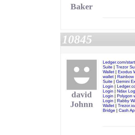
Baker
10845
Ledger.com/start
Suite
|
Trezor Su
Wallet
|
Exodus W
wallet
|
Rainbow 
Suite
|
Gemini E
Login
|
Ledger.c
Login
|
Ndax Log
david
Login
|
Polygon w
Login
|
Rabby Wa
Johnn
Wallet
|
Trezor.io
Bridge
|
Cash Ap