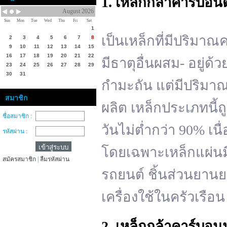
1. เหล็กกล้าคาร์บอน
August 2026
Sun
Mon
Tue
Wed
Thu
Fri
Sat
1
เป็นเหล็กที่มีปริมา
2
3
4
5
6
7
8
9
10
11
12
13
14
15
16
17
18
19
20
21
22
มีธาตุอื่นผสม- อยู่ด
23
24
25
26
27
28
29
30
31
กำมะถัน แต่มีปริมา
สมาชิก
ผลิต เหล็กประเภทนี
ชื่อสมาชิก :
วันไม่ต่ำกว่า 90% เน
รหัสผ่าน :
โดยเฉพาะเหล็กแผ่นมี
สมัครสมาชิก
|
ลืมรหัสผ่าน
รถยนต์ ชิ้นส่วนยานย
เครื่องใช้ในครัวเรื
2. เหล็กกล้าคาร์บอ