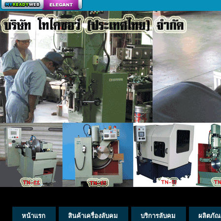
สร้างเว็บ
หน้าแรก
สินค้าเครื่องลับคม
บริการลับคม
ผลิตภัณ