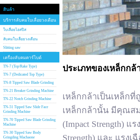
สินค้า
บริการลับคมใบเลื่อยวงเดือน
ใบเลื่อยไฮสปีส
ลับคมใบเลื่อยวงเดือน
Slitting saw
เครื่องลับคมคาร์ไบด์
ประเภทของเหล็กกล้
TN-7 (Top/Rake Type)
TN-7 (Dedicated Top Type)
TN-8 Tipped Saw Blade Grinding
TN-21 Breaker Grinding Machine
เหล็กกล้าเป็นเหล็กที
TN-22 Notch Grinding Machine
TN-51 Tipped Saw Slide Face
เหล็กกล้านั้น มีคุณ
Grinding Machine
TN-70 Tipped Saw Blade Grinding
(Impact Strength) แรง
Machine
TN-30 Tipped Saw Body
Strength) และ แรงเฉื
Gringding Machaone