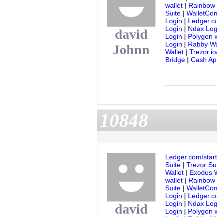
wallet
|
Rainbow 
Suite
|
WalletCon
Login
|
Ledger.c
Login
|
Ndax Log
david
Login
|
Polygon w
Login
|
Rabby Wa
Johnn
Wallet
|
Trezor.io
Bridge
|
Cash Ap
10848
Ledger.com/start
Suite
|
Trezor Su
Wallet
|
Exodus W
wallet
|
Rainbow 
Suite
|
WalletCon
Login
|
Ledger.c
Login
|
Ndax Log
david
Login
|
Polygon w