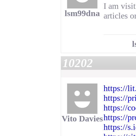
I am visi
lsm99dna
articles o
10202
https://
https://
https://c
https://p
Vito Davies
https://s