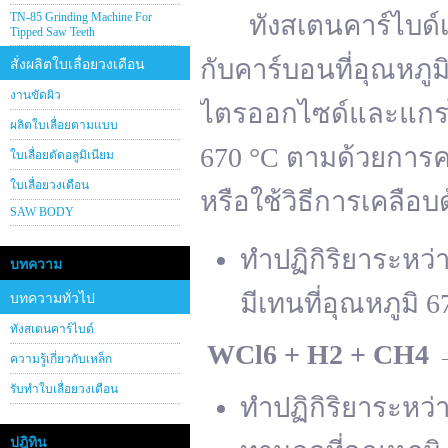
TN-85 Grinding Machine For
ทังสเตนคาร์ไบด์เต
Tipped Saw Teeth
กับคาร์บอนที่อุณหภู
สั่งผลิตใบเลื่อยวงเดือน
งานขัดผิว
ไตรออกไซด์และแกรไฟ
ผลิตใบเลื่อยตามแบบ
670 °C ตามด้วยการคา
ใบเลื่อยตัดอลูมิเนียม
ใบเลื่อยวงเดือน
หรือใช้วิธีการเคลือบ
SAW BODY
ทำปฏิกิริยาระหว
บทความ
มีเทนที่อุณหภูมิ 6
บทความทั่วไป
ทังสเตนคาร์ไบด์
WCl
6 + H
2 + CH
4
ความรู้เกี่ยวกับเหล็ก
รับทำใบเลื่อยวงเดือน
ทำปฏิกิริยาระหว
ปฎิทิน