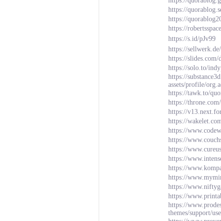
https://quorablog.
https://quorablog.
https://quorablog
https://robertsspa
https://s.id/pJv99
https://sellwerk.d
https://slides.co
https://solo.to/in
https://substance
assets/profile/
https://tawk.to/qu
https://throne.com
https://v13.next.f
https://wakelet.c
https://www.codew
https://www.couch
https://www.cureu
https://www.inten
https://www.komp
https://www.mymin
https://www.nifty
https://www.prin
https://www.prode
themes/support/us