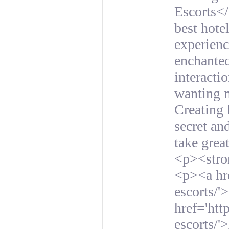
Escorts</
best hote
experienc
enchanted
interacti
wanting m
Creating
secret an
take grea
<p><stro
<p><a hr
escorts/'
href='htt
escorts/'