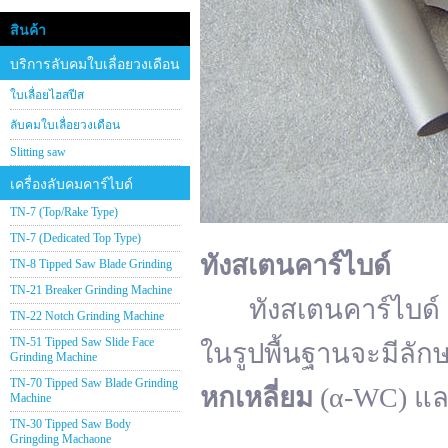
สินค้า
บริการลับคมใบเลื่อยวงเดือน
ใบเลื่อยไฮสปีส
ลับคมใบเลื่อยวงเดือน
Slitting saw
เครื่องลับคมคาร์ไบด์
TN-7 (Top/Rake Type)
TN-7 (Dedicated Top Type)
ทังสเตนคาร์ไบด์
TN-8 Tipped Saw Blade Grinding
TN-21 Breaker Grinding Machine
ทังสเตนคาร์ไบด์ (อั
TN-22 Notch Grinding Machine
TN-51 Tipped Saw Slide Face
ในรูปพื้นฐานจะมีลัก
Grinding Machine
TN-70 Tipped Saw Blade Grinding
หกเหลี่ยม
(α-WC) แ
Machine
TN-30 Tipped Saw Body
Gringding Machaone