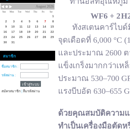
ทานอลที่อุณหภูมิ 
August 2026
Sun
Mon
Tue
Wed
Thu
Fri
Sat
WF
6 + 2 H
1
2
3
4
5
6
7
8
ทังสเตนคาร์ไบด์มีจ
9
10
11
12
13
14
15
16
17
18
19
20
21
22
23
24
25
26
27
28
29
จุดเดือดที่ 6,000 °
30
31
และประมาณ 2600 ตาม
สมาชิก
แข็งเกร็งมากกว่าเหล
ชื่อสมาชิก :
รหัสผ่าน :
ประมาณ 530–700 GPa 
แรงบีบอัด 630–655 
สมัครสมาชิก
|
ลืมรหัสผ่าน
ด้วยคุณสมบัติความแ
ทำเป็นเครื่องมือตัดห