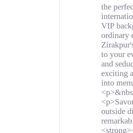
the perfe
internati
VIP backg
ordinary 
Zirakpur'
to your e
and seduc
exciting 
into mem
<p>&nbs
<p>Savor 
outside d
remarkabl
<strong><