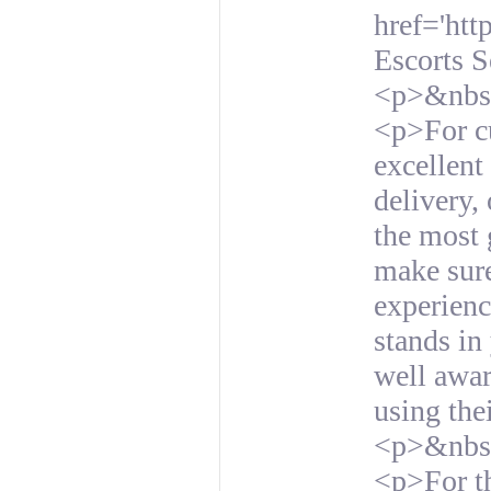
href='htt
Escorts 
<p>&nbs
<p>For cu
excellent
delivery,
the most 
make sure
experienc
stands in
well awar
using the
<p>&nbs
<p>For th