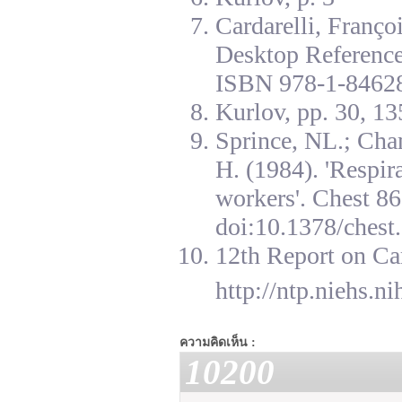
Cardarelli, Franç
Desktop Reference
ISBN 978-1-84628
Kurlov, pp. 30, 13
Sprince, NL.; Cha
H. (1984). 'Respir
workers'. Chest 8
doi:10.1378/chest.
12th Report on Ca
http://ntp.niehs.n
ความคิดเห็น :
10200