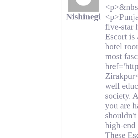
<p>&nbs
Nishinegi
<p>Punjab
five-star 
Escort is
hotel roo
most fasc
href='htt
Zirakpur<
well educ
society. 
you are h
shouldn't
high-end 
These Esc