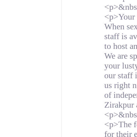
<p>&nbs
<p>Your s
When sexu
staff is 
to host a
We are sp
your lust
our staff
us right 
of indepe
Zirakpur 
<p>&nbs
<p>The fo
for their