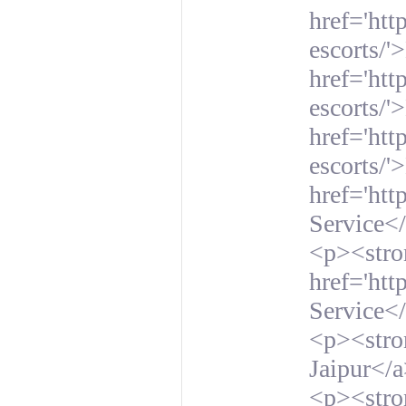
href='htt
escorts/'
href='ht
escorts/'
href='htt
escorts/'
href='ht
Service<
<p><str
href='htt
Service<
<p><stron
Jaipur</
<p><stron