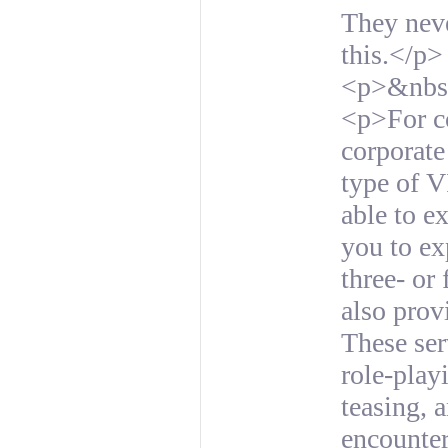
They neve
this.</p>
<p>&nbs
<p>For co
corporate
type of V
able to ex
you to exp
three- or 
also prov
These ser
role-play
teasing, 
encounter