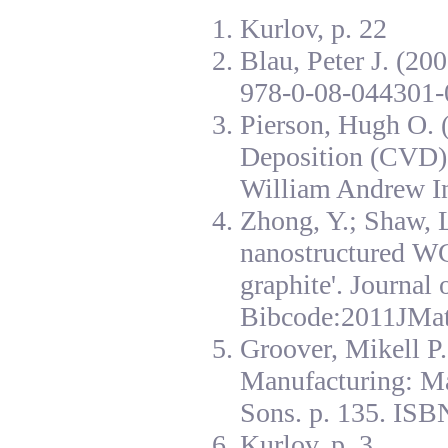
Kurlov, p. 22
Blau, Peter J. (20
978-0-08-044301-
Pierson, Hugh O. 
Deposition (CVD):
William Andrew I
Zhong, Y.; Shaw, L
nanostructured W
graphite'. Journal
Bibcode:2011JMat
Groover, Mikell P
Manufacturing: Ma
Sons. p. 135. ISB
Kurlov, p. 3