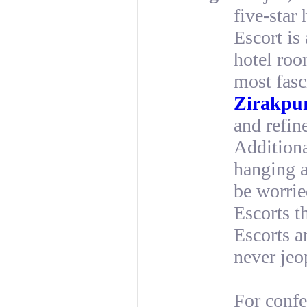
five-star 
Escort is
hotel roo
most fasc
Zirakpu
and refin
Additiona
hanging a
be worrie
Escorts t
Escorts a
never jeo
For confe