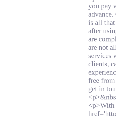
you pay w
advance. 
is all tha
after usi
are compl
are not a
services 
clients, 
experienc
free from
get in to
<p>&nbs
<p>With 
href='htt