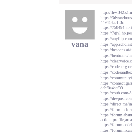
http://fhw.342.s1
https://3dwarehou
449414ae1f3c
https://750494.8b.i
https://7qjyl.hp.pe
https://anyflip.c
vana
https://app.schola
https://beacons.ai
https://bento.me/i
https://clearvoice
https://codeberg.o
https://codesandbo
https://communit
https://connect.g
dcbf0a4ecf09
https://coub.com/
https://devpost.c
https://direct.me/
https://form.jotf
https://forum.aban
action=profile;a
https://forum.cod
https://forum.irca