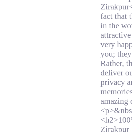
Zirakpur<
fact that
in the wo
attractiv
very happ
you; they
Rather, t
deliver o
privacy a
memories 
amazing d
<p>&nbs
<h2>100%
Zirakpur 