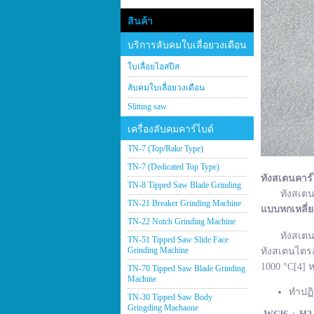
สินค้า
บริการลับคมใบเลื่อยวงเดือน
ใบเลื่อยไฮสปีส
ลับคมใบเลื่อยวงเดือน
Slitting saw
เครื่องลับคมคาร์ไบด์
TN-7 (Top/Rake Type)
TN-7 (Dedicated Top Type)
ทังสเตนคาร์
TN-8 Tipped Saw Blade Grinding
ทังสเตนคาร์
TN-21 Breaker Grinding Machine
แบบหกเหลี่
TN-22 Notch Grinding Machine
ทังสเตนคาร์
TN-51 Tipped Saw Slide Face
Grinding Machine
ทังสเตนไตรอ
1000 °C[4] ห
TN-70 Tipped Saw Blade Grinding
Machine
ทำปฏิ
TN-30 Tipped Saw Body
Gringding Machaone