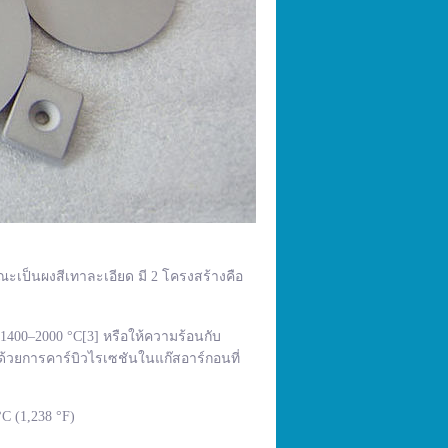
ณะเป็นผงสีเทาละเอียด มี 2 โครงสร้างคือ
400–2000 °C[3] หรือให้ความร้อนกับ
้วยการคาร์บิวไรเซชันในแก๊สอาร์กอนที่
C (1,238 °F)