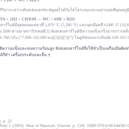
 + CH
4
→
WC +
6 HCl
กิริยาระหว่างทังสเตนเฮกซะฟลูออไรด์กับไฮโดรเจนและเมทานอลที่อุณหภูมิ 
F
6 + 2 H
2 + CH
3OH
→ WC +
6 HF + H
2O
ไบด์มีจุดหลอมเหลวที่ 2,870 °C (5,200 °F) และจุดเดือดที่ 6,000 °C (10
600 ตามมาตราวิกเคอส์[5] ทังสเตนคาร์ไบด์มีความแข็งเกร็งมากกว่าเหล็ก
700 GPa (77,000–102,000 ksi)[2][6][5][7] โมดูลัสของแรงบีบอัด 630–655
ติความแข็งและทนความร้อนสูง ทังสเตนคาร์ไบด์จึงใช้ทำเป็นเครื่องมือตัดหร
ณ์กีฬา เครื่องประดับและอื่น ๆ
, p. 22
Peter J. (2003). Wear of Materials. Elsevier. p. 1345. ISBN 978-0-08-044301-