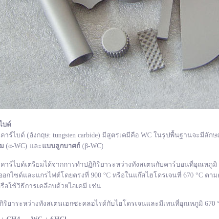
ไบด์
ไบด์ (อังกฤษ: tungsten carbide) มีสูตรเคมีคือ WC ในรูปพื้นฐานจะมีลักษ
ยม
(α-WC) และ
แบบลูกบาศก์
(β-WC)
ไบด์เตรียมได้จากการทำปฏิกิริยาระหว่างทังสเตนกับคาร์บอนที่อุณหภูมิ 1
อกไซด์และแกรไฟต์โดยตรงที่ 900 °C หรือในแก๊สไฮโดรเจนที่ 670 °C ตามด
รือใช้วิธีการเคลือบด้วยไอเคมี เช่น
กิริยาระหว่างทังสเตนเฮกซะคลอไรด์กับไฮโดรเจนและมีเทนที่อุณหภูมิ 670 °