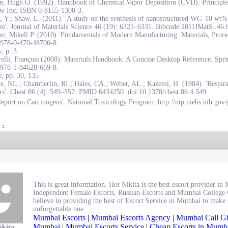
on, Hugh O. (1992). Handbook of Chemical Vapor Deposition (CVD): Principles
w Inc. ISBN 0-8155-1300-3.
, Y.; Shaw, L. (2011). 'A study on the synthesis of nanostructured WC–10 wt
te'. Journal of Materials Science 46 (19): 6323–6331. Bibcode:2011JMatS..46
r, Mikell P. (2010). Fundamentals of Modern Manufacturing: Materials, Proce
978-0-470-46700-8.
, p. 3
elli, François (2008). Materials Handbook: A Concise Desktop Reference. Spr
978-1-84628-669-8.
, pp. 30, 135
e, NL.; Chamberlin, RI.; Hales, CA.; Weber, AL.; Kazemi, H. (1984). 'Respirat
rs'. Chest 86 (4): 549–557. PMID 6434250. doi:10.1378/chest.86.4.549.
eport on Carcinogens'. National Toxicology Program. http://ntp.niehs.nih.gov/
 :
This is great information. Hot Nikita is the best escort provider 
Independent Female Escorts, Russian Escorts and Mumbai College 
believe in providing the best of Escort Service in Mumbai to make
unforgettable one.
Mumbai Escorts
|
Mumbai Escorts Agency
|
Mumbai Call Gi
Mumbai
|
Mumbai Escorts Service
|
Cheap Escorts in Mumb
ikita