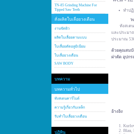
WCl
6 + H
2
TN-85 Grinding Machine For
Tipped Saw Teeth
ทำปฏิ
สั่งผลิตใบเลื่อยวงเดือน
W
ทังสเตนคาร์
งานขัดผิว
และประมาณ 2
ผลิตใบเลื่อยตามแบบ
ประมาณ 530–
ใบเลื่อยตัดอลูมิเนียม
ด้วยคุณสมบั
ใบเลื่อยวงเดือน
ผ่าตัด อุปกร
SAW BODY
บทความ
บทความทั่วไป
ทังสเตนคาร์ไบด์
ความรู้เกี่ยวกับเหล็ก
อ้างอิง
รับทำใบเลื่อยวงเดือน
Kurlov
Blau, 
ปฎิทิน