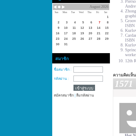
Piers
Andre
August 2026
Zhong
Sun
Mon
Tue
Wed
Thu
Fri
Sat
graphi
1
Groove
2
3
4
5
6
7
8
ISBN 
9
10
11
12
13
14
15
Kurlov
16
17
18
19
20
21
22
Cardar
23
24
25
26
27
28
29
ISBN 
30
31
Kurlov
Sprinc
worke
สมาชิก
12th R
ชื่อสมาชิก :
ความคิดเห็น
รหัสผ่าน :
1571
สมัครสมาชิก
|
ลืมรหัสผ่าน
Hot N