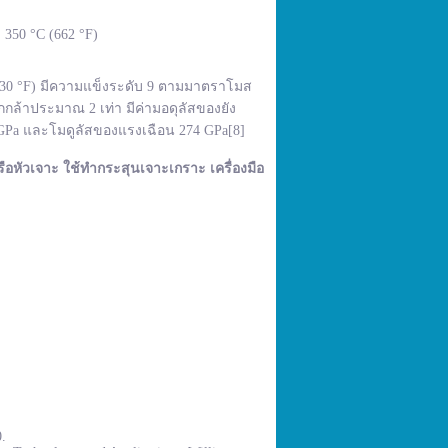
350 °C (662 °F)
,830 °F) มีความแข็งระดับ 9 ตามมาตราโมส
กล้าประมาณ 2 เท่า มีค่ามอดุลัสของยัง
 GPa และโมดูลัสของแรงเฉือน 274 GPa[8]
ือหัวเจาะ ใช้ทำกระสุนเจาะเกราะ เครื่องมือ
0.