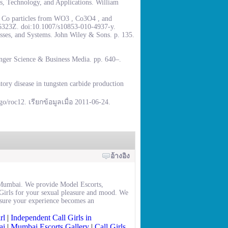
, Technology, and Applications. William
% Co particles from WO3 , Co3O4 , and
.6323Z. doi:10.1007/s10853-010-4937-y.
sses, and Systems. John Wiley & Sons. p. 135.
inger Science & Business Media. pp. 640–.
ory disease in tungsten carbide production
go/roc12. เรียกข้อมูลเมื่อ 2011-06-24.
อ้างอิง
in Mumbai. We provide Model Escorts,
Girls for your sexual pleasure and mood. We
 sure your experience becomes an
rl
|
Independent Call Girls in
ai
|
Mumbai Escorts Gallery
|
Call Girls