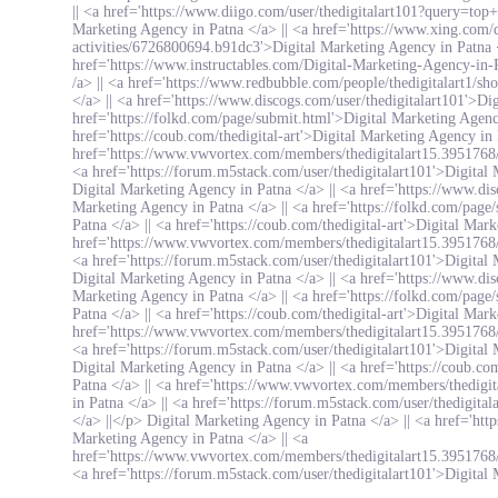
||
<a href='https://www.diigo.com/user/thedigitalart101?query=top
Marketing Agency in Patna </a> ||
<a href='https://www.xing.com/dis
activities/6726800694.b91dc3'>Digital Marketing Agency in Patna 
href='https://www.instructables.com/Digital-Marketing-Agency-in-
/a> ||
<a href='https://www.redbubble.com/people/thedigitalart1/sh
</a> ||
<a href='https://www.discogs.com/user/thedigitalart101'>Di
href='https://folkd.com/page/submit.html'>Digital Marketing Agenc
href='https://coub.com/thedigital-art'>Digital Marketing Agency in 
href='https://www.vwvortex.com/members/thedigitalart15.3951768/'
<a href='https://forum.m5stack.com/user/thedigitalart101'>Digital
Digital Marketing Agency in Patna </a> ||
<a href='https://www.dis
Marketing Agency in Patna </a> ||
<a href='https://folkd.com/page
Patna </a> ||
<a href='https://coub.com/thedigital-art'>Digital Mar
href='https://www.vwvortex.com/members/thedigitalart15.3951768/'
<a href='https://forum.m5stack.com/user/thedigitalart101'>Digital
Digital Marketing Agency in Patna </a> ||
<a href='https://www.dis
Marketing Agency in Patna </a> ||
<a href='https://folkd.com/page
Patna </a> ||
<a href='https://coub.com/thedigital-art'>Digital Mar
href='https://www.vwvortex.com/members/thedigitalart15.3951768/'
<a href='https://forum.m5stack.com/user/thedigitalart101'>Digital
Digital Marketing Agency in Patna </a> ||
<a href='https://coub.co
Patna </a> ||
<a href='https://www.vwvortex.com/members/thedigit
in Patna </a> ||
<a href='https://forum.m5stack.com/user/thedigital
</a> ||</p>
Digital Marketing Agency in Patna </a> ||
<a href='http
Marketing Agency in Patna </a> ||
<a
href='https://www.vwvortex.com/members/thedigitalart15.3951768/'
<a href='https://forum.m5stack.com/user/thedigitalart101'>Digital