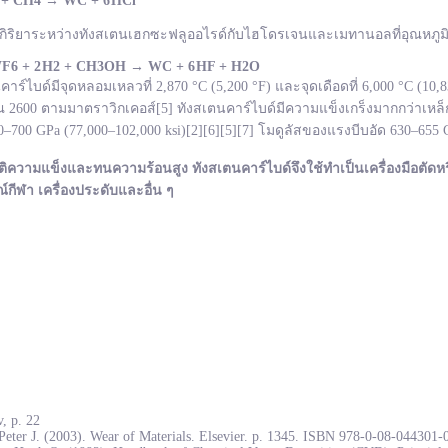
 + CH
4
→
WC +
6 HCl
กิริยาระหว่างทังสเตนเฮกซะฟลูออไรด์กับไฮโดรเจนและเมทานอลที่อุณหภูมิ 
F
6 + 2 H
2 + CH
3OH
→ WC +
6 HF + H
2O
ไบด์มีจุดหลอมเหลวที่ 2,870 °C (5,200 °F) และจุดเดือดที่ 6,000 °C (10
600 ตามมาตราวิกเคอส์[5] ทังสเตนคาร์ไบด์มีความแข็งเกร็งมากกว่าเหล็ก
700 GPa (77,000–102,000 ksi)[2][6][5][7] โมดูลัสของแรงบีบอัด 630–655
ติความแข็งและทนความร้อนสูง ทังสเตนคาร์ไบด์จึงใช้ทำเป็นเครื่องมือตัดหร
ณ์กีฬา เครื่องประดับและอื่น ๆ
, p. 22
Peter J. (2003). Wear of Materials. Elsevier. p. 1345. ISBN 978-0-08-044301-