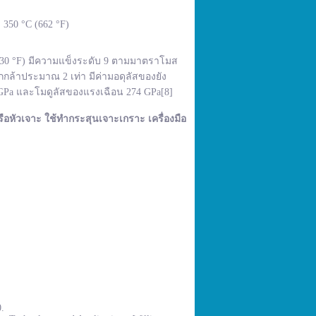
350 °C (662 °F)
,830 °F) มีความแข็งระดับ 9 ตามมาตราโมส
กล้าประมาณ 2 เท่า มีค่ามอดุลัสของยัง
 GPa และโมดูลัสของแรงเฉือน 274 GPa[8]
ือหัวเจาะ ใช้ทำกระสุนเจาะเกราะ เครื่องมือ
0.