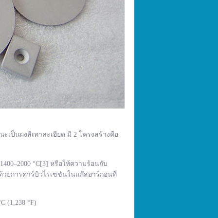
ณะเป็นผงสีเทาละเอียด มี 2 โครงสร้างคือ
400–2000 °C[3] หรือให้ความร้อนกับ
้วยการคาร์บิวไรเซชันในแก๊สอาร์กอนที่
C (1,238 °F)