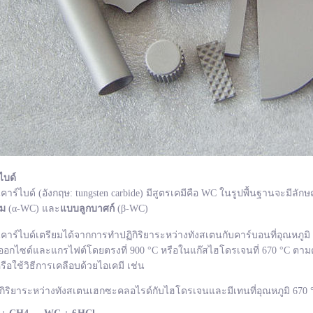
ไบด์
ไบด์ (อังกฤษ: tungsten carbide) มีสูตรเคมีคือ WC ในรูปพื้นฐานจะมีลักษ
ยม
(α-WC) และ
แบบลูกบาศก์
(β-WC)
ไบด์เตรียมได้จากการทำปฏิกิริยาระหว่างทังสเตนกับคาร์บอนที่อุณหภูมิ 1
อกไซด์และแกรไฟต์โดยตรงที่ 900 °C หรือในแก๊สไฮโดรเจนที่ 670 °C ตามด
รือใช้วิธีการเคลือบด้วยไอเคมี เช่น
กิริยาระหว่างทังสเตนเฮกซะคลอไรด์กับไฮโดรเจนและมีเทนที่อุณหภูมิ 670 °