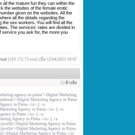
all the mature fun they can within the 
k the websites of the female erotic 
umber given on the websites. All the 
sex workers in this profession have independent websites where all the details regarding the 
the sex workers. You will find all the 
rates. The services' rates are divided in 
 service you ask for, the more you 
ttal
[103.172.73.xxx] เมื่อ 12/04/2023 18:07
อ้างอิง
arketing-agency-in-patna/'>Digital Marketing
guestbook/'>Digital Marketing Agency in Patna
 Agency in Patna </a> ||
<a
l Marketing Agency in Patna </a> ||
<a
Agency in Patna </a> ||
<a
rketing Agency in Patna </a> ||
<a
15/profile'>Digital Marketing Agency in Patna
5/profile'>Digital Marketing Agency in Patna
file'>Digital Marketing Agency in Patna </a>