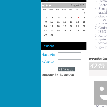
Piers
Andre
August 2026
Zhong
Sun
Mon
Tue
Wed
Thu
Fri
Sat
graphi
1
Groove
2
3
4
5
6
7
8
ISBN 
9
10
11
12
13
14
15
Kurlov
16
17
18
19
20
21
22
Cardar
23
24
25
26
27
28
29
ISBN 
30
31
Kurlov
Sprinc
worke
สมาชิก
12th R
ชื่อสมาชิก :
ความคิดเห็น
รหัสผ่าน :
4249
สมัครสมาชิก
|
ลืมรหัสผ่าน
Kavya 