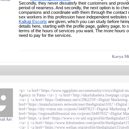
Secondly, they never dissatisfy their customers and provide 
period of nearness. And secondly, the next option is to chec
companions and coordinate with them through the contact n
Kalkaji Escorts
 are given, which you can study before hiring 
details here, starting with the profile page, gallery page, to 
terms of the hours of services you want. The more hours of
need to pay for the services.
Kavya Mi
​<p>
<a href='https://www.eggsplain.us/community/civics/digital-m
Agency in Patna </a> ||
<a href='http://ukarlahaslera.freepage.cz/
</a> ||
<a href='https://inkbunny.net/s/2962259'>Digital Marketing
href='https://manufacturers.network/user/thedigitalart101/'>Digita
href='https://diy-vision.mn.co/posts/34497823'>Digital Marketing 
href='https://regionalhilfesozial.mn.co/posts/34497832'>Digital Ma
href='https:
<a href='https://www.c-re-aid.org/profile/thedigitalart
tal Art
</a> ||
<a href='https://www.leleslondon.com/profile/thedigitalart1
</a> ||
<a href='https://www.wellan.org/profile/thedigitalart15/pro