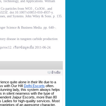
, Technology, and Applications. William
% Co particles from WO3 , Co3O4 , and
.6323Z. doi:10.1007/s10853-010-4937-y.
sses, and Systems. John Wiley & Sons. p. 135.
inger Science & Business Media. pp. 640–.
ory disease in tungsten carbide production
go/roc12. เรียกข้อมูลเมื่อ 2011-06-24.
อ้างอิง
nce quite alone in their life due to a 
ss with Our Hifi 
Delhi Escorts
 often. 
 stunning lady, this system always helps 
n silent nearness with the type of 
pendent Jaipur Escorts, more than 80 
 Ladies for high-quality services. Most 
roprietors of an awesome character. 