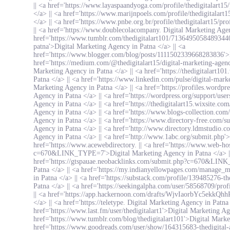
||
<a href='https://www.layaspaandyoga.com/profile/thedigitalart15
</a> ||
<a href='https://www.marijnpoels.com/profile/thedigitalart1
</a> ||
<a href='https://www.pnbe.org.br/profile/thedigitalart15/pr
||
<a href='https://www.doublecolacompany. Digital Marketing Age
href='https://www.tumblr.com/thedigitalart101/71364950584893440
patna'>Digital Marketing Agency in Patna </a> ||
<a
href='https://www.blogger.com/blog/posts/1111502339668283836'>D
href='https://medium.com/@thedigitalart15/digital-marketing-agen
Marketing Agency in Patna </a> ||
<a href='https://thedigitalart1
Patna </a> ||
<a href='https://www.linkedin.com/pulse/digital-marke
Marketing Agency in Patna </a> ||
<a href='https://profiles.wordpre
Agency in Patna </a> ||
<a href='https://wordpress.org/support/user
Agency in Patna </a> ||
<a href='https://thedigitalart15.wixsite.co
Agency in Patna </a> ||
<a href='https://www.blogs-collection.com
Agency in Patna </a> ||
<a href='https://www.directory-free.com/s
Agency in Patna </a> ||
<a href='http://www.directory.ldmstudio.c
Agency in Patna </a> ||
<a href='http://www.1abc.org/submit.php'>
href='https://www.acewebdirectory.
||
<a href='https://www.web-ho
c=670&LINK_TYPE=7'>Digital Marketing Agency in Patna </a> 
href='https://gtspauae.neobacklinks.com/submit.php?c=670&LIN
Patna </a> ||
<a href='https://my.indianyellowpages.com/manage_m
in Patna </a> ||
<a href='https://substack.com/profile/139485276-th
Patna </a> ||
<a href='https://seekingalpha.com/user/58568709/prof
||
<a href='https://app.hackernoon.com/drafts/WjvIaorbYc5ekkQhh
</a> ||
<a href='https://teletype.
Digital Marketing Agency in Patna 
href='https://www.last.fm/user/thedigitalart1'>Digital Marketing Ag
href='https://www.tumblr.com/blog/thedigitalart101'>Digital Marke
href='https://www.goodreads.com/user/show/164315683-thedigital-a