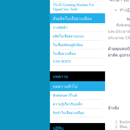
WCl
6 + H
2
TN-85 Grinding Machine For
Tipped Saw Teeth
ทำปฏิ
สั่งผลิตใบเลื่อยวงเดือน
W
ทังสเตนคาร์
งานขัดผิว
และประมาณ 2
ผลิตใบเลื่อยตามแบบ
ประมาณ 530–
ใบเลื่อยตัดอลูมิเนียม
ด้วยคุณสมบั
ใบเลื่อยวงเดือน
ผ่าตัด อุปกร
SAW BODY
บทความ
บทความทั่วไป
ทังสเตนคาร์ไบด์
ความรู้เกี่ยวกับเหล็ก
อ้างอิง
รับทำใบเลื่อยวงเดือน
Kurlov
Blau, 
ปฎิทิน