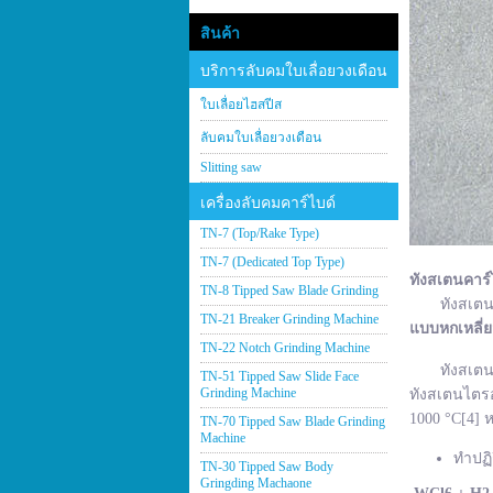
สินค้า
บริการลับคมใบเลื่อยวงเดือน
ใบเลื่อยไฮสปีส
ลับคมใบเลื่อยวงเดือน
Slitting saw
เครื่องลับคมคาร์ไบด์
TN-7 (Top/Rake Type)
TN-7 (Dedicated Top Type)
ทังสเตนคาร์
TN-8 Tipped Saw Blade Grinding
ทังสเตนคาร์
TN-21 Breaker Grinding Machine
แบบหกเหลี่
TN-22 Notch Grinding Machine
ทังสเตนคาร์
TN-51 Tipped Saw Slide Face
Grinding Machine
ทังสเตนไตรอ
1000 °C[4] ห
TN-70 Tipped Saw Blade Grinding
Machine
ทำปฏิ
TN-30 Tipped Saw Body
Gringding Machaone