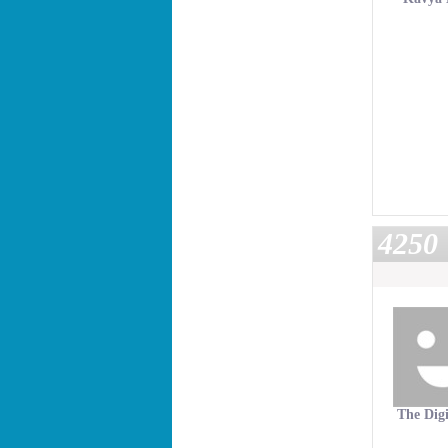
4250
The Digi