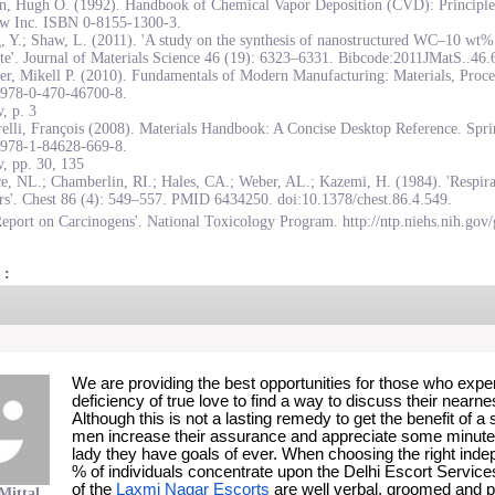
on, Hugh O. (1992). Handbook of Chemical Vapor Deposition (CVD): Principles
w Inc. ISBN 0-8155-1300-3.
, Y.; Shaw, L. (2011). 'A study on the synthesis of nanostructured WC–10 wt
te'. Journal of Materials Science 46 (19): 6323–6331. Bibcode:2011JMatS..46
r, Mikell P. (2010). Fundamentals of Modern Manufacturing: Materials, Proce
978-0-470-46700-8.
, p. 3
elli, François (2008). Materials Handbook: A Concise Desktop Reference. Spr
978-1-84628-669-8.
, pp. 30, 135
e, NL.; Chamberlin, RI.; Hales, CA.; Weber, AL.; Kazemi, H. (1984). 'Respirat
rs'. Chest 86 (4): 549–557. PMID 6434250. doi:10.1378/chest.86.4.549.
eport on Carcinogens'. National Toxicology Program. http://ntp.niehs.nih.gov/
 :
We are providing the best opportunities for those who experie
deficiency of true love to find a way to discuss their nearne
Although this is not a lasting remedy to get the benefit of a
men increase their assurance and appreciate some minutes i
lady they have goals of ever. When choosing the right inde
% of individuals concentrate upon the Delhi Escort Services
of the 
Laxmi Nagar Escorts
 are well verbal, groomed and p
Mittal